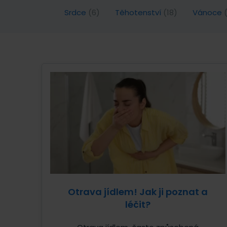
Srdce
(6)
Těhotenství
(18)
Vánoce
Otrava jídlem! Jak ji poznat a
léčit?