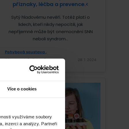
příznaky, léčba a prevence.<
Sytý hladovému nevěří. Totéž platí o
lidech, kteří nikdy nepocítili, jak
nepříjemné může být onemocnění SNN
neboli syndrom...
Pohybová soustava
Těhotenství
Zdraví
28. 1. 2024
Více o cookies
ěvnosti využíváme soubory
, inzerci a analýzy. Partneři