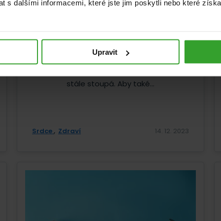
 s dalšími informacemi, které jste jim poskytli nebo které získa
Nové poznatky o koenzymu Q10
Upravit
Koenzym Q10 má své čestné místo mezi
doplňky stravy již desítky let. Jeho obliba
stále stoupá. Aby také...
Srdce
Zdraví
14. 12. 2023