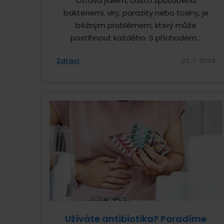
Otrava jídlem, často způsobená
bakteriemi, viry, parazity nebo toxiny, je
běžným problémem, který může
postihnout každého. S příchodem...
Zdraví
23. 7. 2024
Užíváte antibiotika? Poradíme