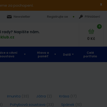
x
jeme za pochopení.
Newsletter
Registrujte se
Přihlášení
0
si rady? Napište nám.
klub.cz
0
Kč
dce a cévní
Hlava a
Celé
Další
soustava
paměť
portfolio
Imunita
(33)
Játra
(2)
Krása
(17)
3)
Pohybová soustava
(33)
Spánek
(10)