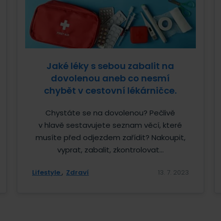
Jaké léky s sebou zabalit na
dovolenou aneb co nesmí
chybět v cestovní lékárničce.
Chystáte se na dovolenou? Pečlivě
v hlavě sestavujete seznam věcí, které
musíte před odjezdem zařídit? Nakoupit,
vyprat, zabalit, zkontrolovat...
Lifestyle
Zdraví
13. 7. 2023