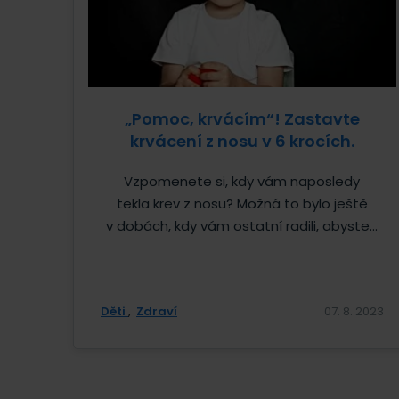
„Pomoc, krvácím“! Zastavte
krvácení z nosu v 6 krocích.
Vzpomenete si, kdy vám naposledy
tekla krev z nosu? Možná to bylo ještě
v dobách, kdy vám ostatní radili, abyste...
Děti
Zdraví
07. 8. 2023