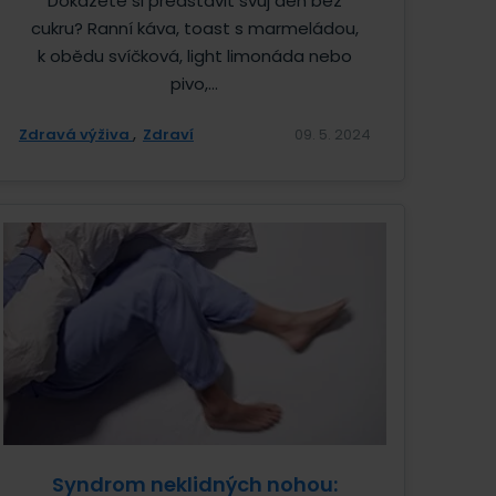
Dokážete si představit svůj den bez
cukru? Ranní káva, toast s marmeládou,
k obědu svíčková, light limonáda nebo
pivo,...
Zdravá výživa
Zdraví
09. 5. 2024
Syndrom neklidných nohou: