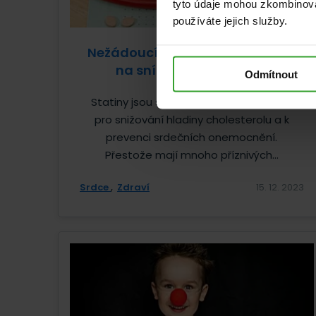
tyto údaje mohou zkombinovat
používáte jejich služby.
Nežádoucí účinky statinů – léků
na snížení cholesterolu
Odmítnout
Statiny jsou široce předepisované léky
pro snižování hladiny cholesterolu a k
prevenci srdečních onemocnění.
Přestože mají mnoho příznivých...
Srdce
Zdraví
15. 12. 2023