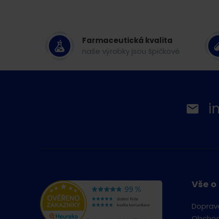
Farmaceutická kvalita
naše výrobky jsou špičkové
i
Vše o
Doprav
Obchod