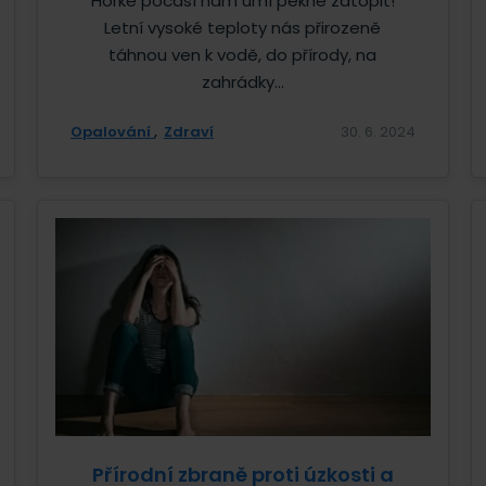
Horké počasí nám umí pěkně zatopit!
Letní vysoké teploty nás přirozeně
táhnou ven k vodě, do přírody, na
zahrádky...
Opalování
Zdraví
30. 6. 2024
Přírodní zbraně proti úzkosti a