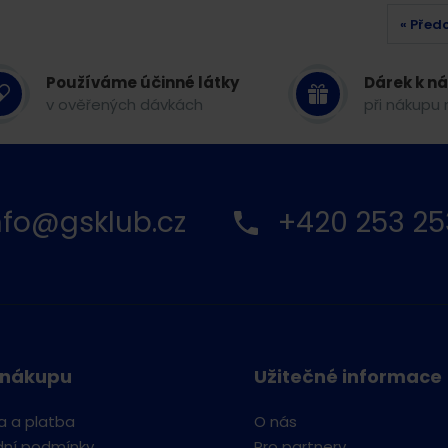
« Před
Používáme účinné látky
Dárek k n
v ověřených dávkách
při nákupu 
nfo@gsklub.cz
+420 253 25
 nákupu
Užitečné informace
a a platba
O nás
ní podmínky
Pro partnery