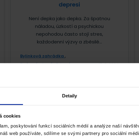
depresi
Není depka jako depka. Za špatnou
náladou, úzkostí a psychickou
nepohodou často stojí stres,
každodenní výzvy a zběsilé...
Bylinková zahrádka
Duševní zdraví
Zdraví
15. 2. 2024
Detaily
á cookies
klam, poskytování funkcí sociálních médií a analýze naší návšt
 náš web používáte, sdílíme se svými partnery pro sociální média