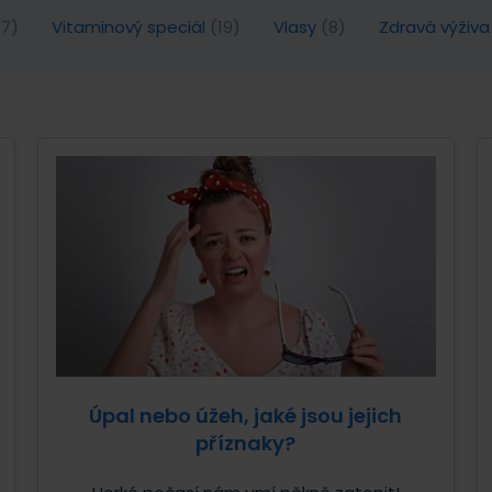
(7)
Vitaminový speciál
(19)
Vlasy
(8)
Zdravá výživ
Úpal nebo úžeh, jaké jsou jejich
příznaky?