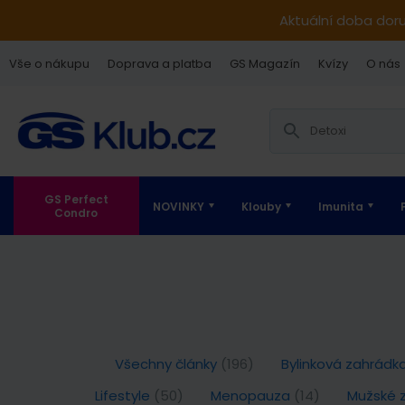
Aktuální doba dor
Vše o nákupu
Doprava a platba
GS Magazín
Kvízy
O nás
GS Perfect
NOVINKY
Klouby
Imunita
Condro
Všechny články
(196)
Bylinková zahrádk
Lifestyle
(50)
Menopauza
(14)
Mužské 