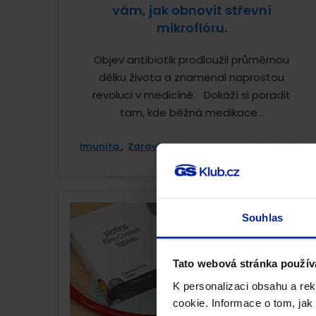
vám, jak obnovit střevní
mikroflóru.
Objev antibiotik prodloužil průměrnou
délku života a znamenal naprostou
revoluci v medicíně. Dokáží si poradit
tam, kde běžná medikace...
Imunita
Zdraví
14. 3. 2024
Souhlas
Tato webová stránka použív
K personalizaci obsahu a re
cookie. Informace o tom, jak