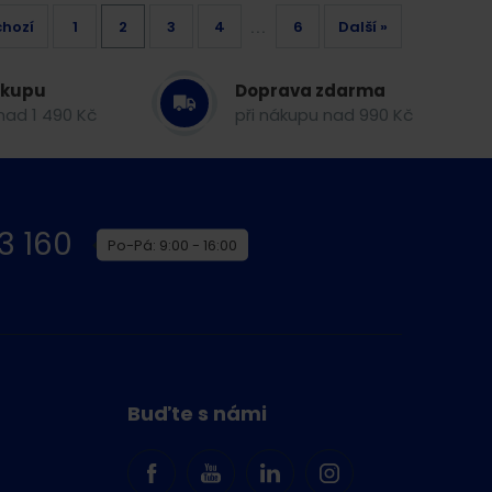
chozí
1
2
3
4
6
Další »
...
ákupu
Doprava zdarma
nad 1 490 Kč
při nákupu nad 990 Kč
3 160
Po-Pá: 9:00 - 16:00
Buďte s námi