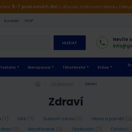
učení:
5–7 pracovních dní
z důvodu stěhování skladu. Děku
Kontakt
FKSP
Nevíte 
HLEDAT
info@gs
Sr
Prostata
Menopauza
Těhotenství
Krása
GS Magazín
Zdraví
Zdraví
a
(7)
Děti
(7)
Duševní zdraví
(3)
Hlava a paměť
(2)
zdraví
(2)
Nezařazené
(11)
Opalování
(7)
Ostatní
(