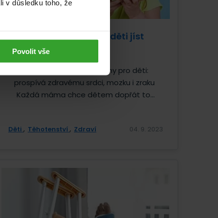
li v důsledku toho, že
Proč by měly vaše děti jíst
Omega 3?
Povolit vše
Omega 3 mastné kyseliny pro děti:
prospívá zdravému srdci, mozku i zraku
Každá máma chce dětem dopřát to...
Děti
Těhotenství
Zdraví
04. 9. 2023