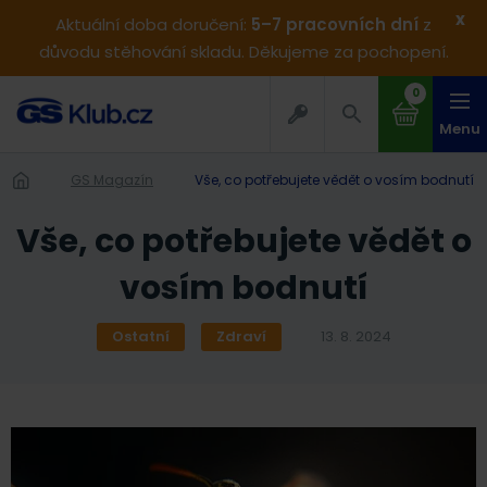
x
Aktuální doba doručení:
5–7 pracovních dní
z
důvodu stěhování skladu. Děkujeme za pochopení.
0
Menu
GS Magazín
Vše, co potřebujete vědět o vosím bodnutí
Vše, co potřebujete vědět o
vosím bodnutí
Ostatní
Zdraví
13. 8. 2024