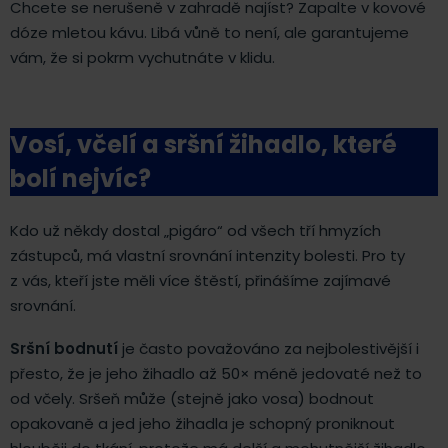
Chcete se nerušeně v zahradě najíst? Zapalte v kovové
dóze mletou kávu. Libá vůně to není, ale garantujeme
vám, že si pokrm vychutnáte v klidu.
Vosí, včelí a sršní žihadlo, které
bolí nejvíc?
Kdo už někdy dostal „pigáro“ od všech tří hmyzích
zástupců, má vlastní srovnání intenzity bolesti. Pro ty
z vás, kteří jste měli více štěstí, přinášíme zajímavé
srovnání.
Sršní bodnutí
je často považováno za nejbolestivější i
přesto, že je jeho žihadlo až 50× méně jedovaté než to
od včely. Sršeň může (stejně jako vosa) bodnout
opakovaně a jed jeho žihadla je schopný proniknout