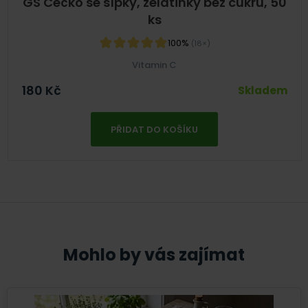
GS Céčko se šípky, želatinky bez cukru, 50
ks
100%
(18×)
Vitamin C
180
Kč
Skladem
PŘIDAT DO KOŠÍKU
Mohlo by vás zajímat