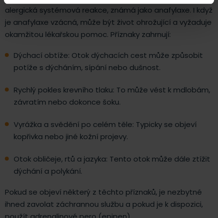
alergická systémová reakce, známá jako anafylaxe. I když
je anafylaxe vzácná, může být život ohrožující a vyžaduje
okamžitou lékařskou pomoc. Příznaky zahrnují:
Dýchací obtíže: Otok dýchacích cest může způsobit
potíže s dýcháním, sípání nebo dušnost.
Rychlý pokles krevního tlaku: To může vést k mdlobám,
závratím nebo dokonce šoku.
Vyrážka a svědění po celém těle: Typicky se objeví
kopřivka nebo jiné kožní projevy.
Otok obličeje, rtů a jazyka: Tento otok může dále ztížit
dýchání a polykání.
Pokud se objeví některý z těchto příznaků, je nezbytné
ihned zavolat záchrannou službu a pokud je k dispozici,
použít adrenalinové pero (epipen).