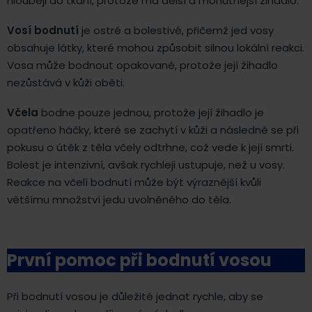
hlouběji do tkání, protože má delší a mohutnější žihadlo.
Vosí bodnutí
je ostré a bolestivé, přičemž jed vosy
obsahuje látky, které mohou způsobit silnou lokální reakci.
Vosa může bodnout opakovaně, protože její žihadlo
nezůstává v kůži oběti.
Včela
bodne pouze jednou, protože její žihadlo je
opatřeno háčky, které se zachytí v kůži a následně se při
pokusu o útěk z těla včely odtrhne, což vede k její smrti.
Bolest je intenzivní, avšak rychleji ustupuje, než u vosy.
Reakce na včelí bodnutí může být výraznější kvůli
většímu množství jedu uvolněného do těla.
První pomoc při bodnutí vosou
Při bodnutí vosou je důležité jednat rychle, aby se