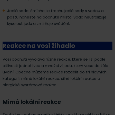
Jedlá soda: Smíchejte trochu jedlé sody s vodou a
pastu naneste na bodnuté místo. Soda neutralizuje
kyselost jedu a zmírňuje svědění.
Reakce na vosí žihadlo
Vosí bodnutí vyvolává různé reakce, které se liší podle
citlivosti jednotlivce a množství jedu, který vosa do těla
uvolní. Obecně můžeme reakce rozdělit do tří hlavních
kategorií: mírné lokální reakce, silné lokální reakce a
alergické systémové reakce.
Mírná lokální reakce
Tento typ reakce je nejčastější a postihuje většinu lidí po