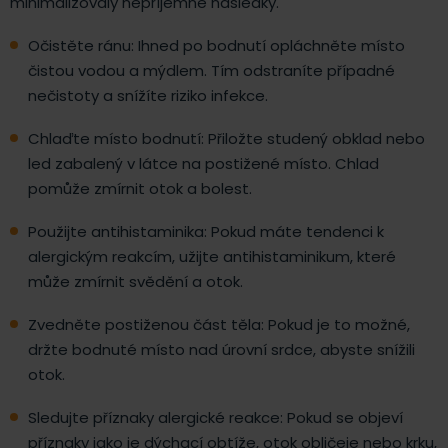
minimalizovaly nepříjemné následky.
Očistěte ránu: Ihned po bodnutí opláchněte místo
čistou vodou a mýdlem. Tím odstraníte případné
nečistoty a snížíte riziko infekce.
Chlaďte místo bodnutí: Přiložte studený obklad nebo
led zabalený v látce na postižené místo. Chlad
pomůže zmírnit otok a bolest.
Použijte antihistaminika: Pokud máte tendenci k
alergickým reakcím, užijte antihistaminikum, které
může zmírnit svědění a otok.
Zvedněte postiženou část těla: Pokud je to možné,
držte bodnuté místo nad úrovní srdce, abyste snížili
otok.
Sledujte příznaky alergické reakce: Pokud se objeví
příznaky jako je dýchací obtíže, otok obličeje nebo krku,