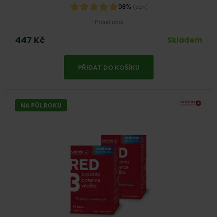
98%
(52×)
Prostata
447
Kč
Skladem
PŘIDAT DO KOŠÍKU
NA PŮL ROKU