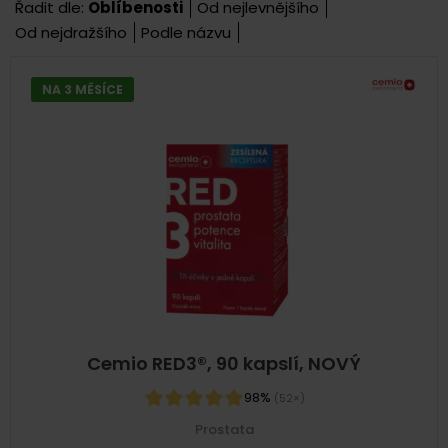
Řadit dle:
Oblíbenosti
Od nejlevnějšího
Od nejdražšího
Podle názvu
NA 3 MĚSÍCE
Cemio RED3®, 90 kapslí, NOVÝ
98%
(52×)
Prostata