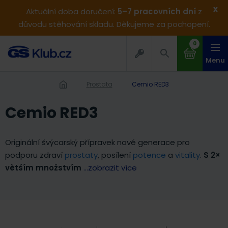
x
Aktuální doba doručení:
5–7 pracovních dní
z
důvodu stěhování skladu. Děkujeme za pochopení.
0
Menu
Prostata
Cemio RED3
Cemio RED3
Originální švýcarský přípravek nové generace pro
podporu zdraví
prostaty
, posílení
potence
a
vitality
.
S 2×
větším množstvím
...zobrazit více