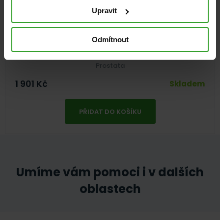
Upravit
Cemio RED3®, 360 kapslí, NOVÝ
Odmítnout
98%
(52×)
Prostata
1 901
Kč
Skladem
PŘIDAT DO KOŠÍKU
Umíme vám pomoci i v dalších
oblastech