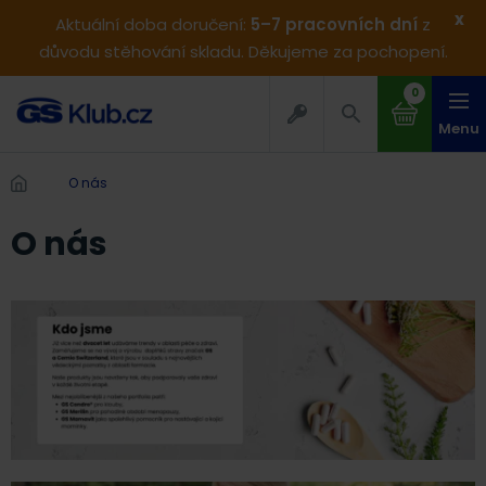
x
Aktuální doba doručení:
5–7 pracovních dní
z
důvodu stěhování skladu. Děkujeme za pochopení.
0
Menu
O nás
O nás