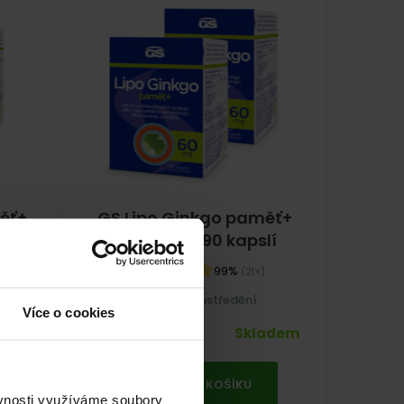
ěť+
GS Lipo Ginkgo paměť+
lí
60 mg, 2 × 90 kapslí
99%
(21×)
Paměť a soustředění
Více o cookies
635
Kč
adem
Skladem
PŘIDAT DO KOŠÍKU
ěvnosti využíváme soubory