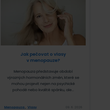
Jak pečovat o vlasy
v menopauze?
Menopauza představuje období
výrazných hormonálních změn, které se
mohou projevit nejen na psychické
pohodě nebo kvalitě spánku, ale...
Menopauza
Vlasy
09. 6. 2026