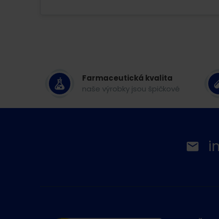
Farmaceutická kvalita
naše výrobky jsou špičkové
i