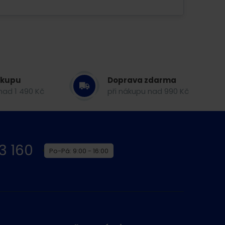
ákupu
Doprava zdarma
nad 1 490 Kč
při nákupu nad 990 Kč
3 160
Po-Pá: 9:00 - 16:00