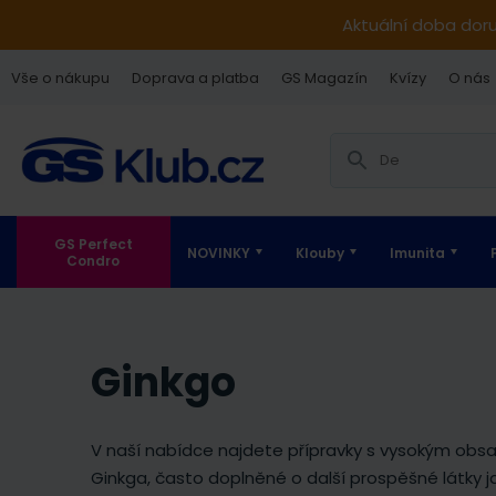
Aktuální doba dor
Vše o nákupu
Doprava a platba
GS Magazín
Kvízy
O nás
GS Perfect
NOVINKY
Klouby
Imunita
Condro
Ginkgo
V naší nabídce najdete přípravky s vysokým ob
Ginkga, často doplněné o další prospěšné látky 