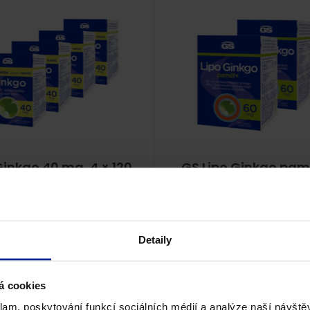
inkgo 40 mg, 4 × 120
GS Lipo Ginkgo pam
tablet
60 mg, 2 × 60 kaps
100%
99%
(2×)
(21×)
Paměť a soustředění
Paměť a soustředění
Detaily
Kč
486
Kč
Skladem
Skl
á cookies
PŘIDAT DO KOŠÍKU
PŘIDAT DO KOŠÍKU
klam, poskytování funkcí sociálních médií a analýze naší návšt