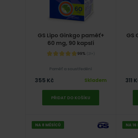
GS Lipo Ginkgo paměť+
GS 
60 mg, 90 kapslí
99%
(21×)
Paměť a soustředění
355
Kč
311
K
Skladem
PŘIDAT DO KOŠÍKU
NA 8 MĚSÍCŮ
NA 16