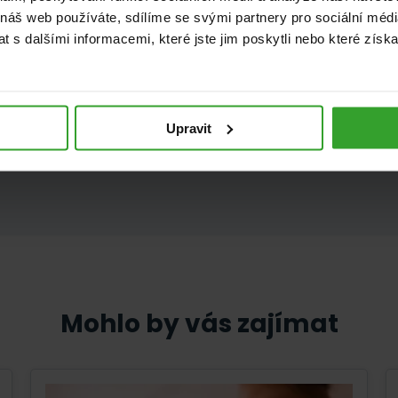
 náš web používáte, sdílíme se svými partnery pro sociální média
 s dalšími informacemi, které jste jim poskytli nebo které získa
 vám pomoci i v dalších obl
Upravit
Mohlo by vás zajímat