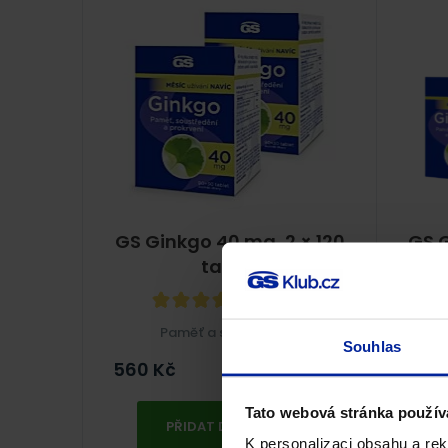
GS Ginkgo 40 mg, 2 × 120
GS G
tablet
100%
(2×)
Paměť a soustředění
Souhlas
560
Kč
995
Skladem
Tato webová stránka použív
PŘIDAT DO KOŠÍKU
K personalizaci obsahu a re