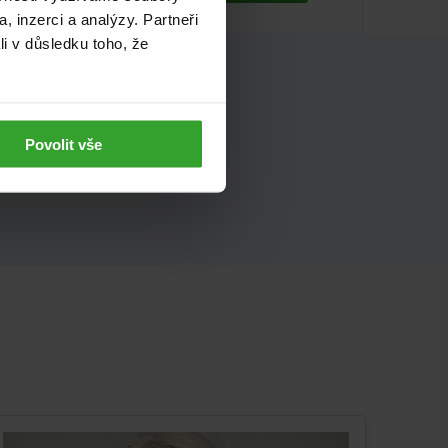
, inzerci a analýzy. Partneři
li v důsledku toho, že
astech
Povolit vše