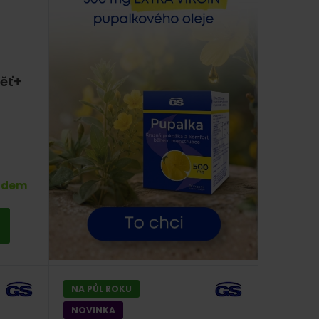
ěť+
adem
NA PŮL ROKU
NOVINKA