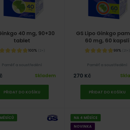
Ginkgo 40 mg, 90+30
GS Lipo Ginkgo pam
tablet
60 mg, 60 kapslí
100%
99%
(2×)
(21×)
Paměť a soustředění
Paměť a soustředění
č
270
Kč
Skladem
Skl
PŘIDAT DO KOŠÍKU
PŘIDAT DO KOŠÍKU
 MĚSÍCŮ
NA 4 MĚSÍCE
NOVINKA