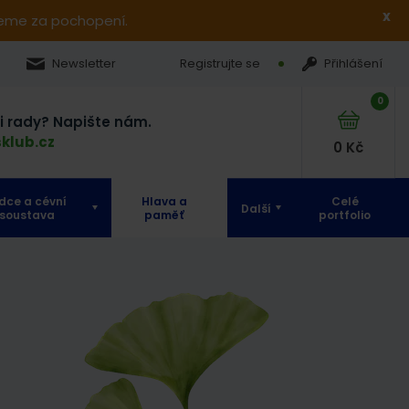
x
jeme za pochopení.
Newsletter
Registrujte se
Přihlášení
0
si rady? Napište nám.
klub.cz
0
Kč
dce a cévní
Hlava a
Celé
Další
soustava
paměť
portfolio