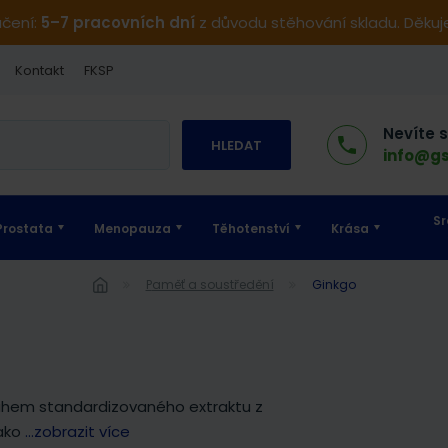
učení:
5–7 pracovních dní
z důvodu stěhování skladu. Děku
Kontakt
FKSP
Nevíte 
HLEDAT
info@gs
Sr
Prostata
Menopauza
Těhotenství
Krása
Paměť a soustředění
Ginkgo
sahem standardizovaného extraktu z
jako
...zobrazit více