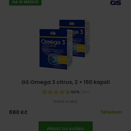
NA 10 MĚSÍCŮ
GS Omega 3 citrus, 2 × 150 kapslí
100%
(39×)
Srdce a cévy
680
Kč
Skladem
PŘIDAT DO KOŠÍKU