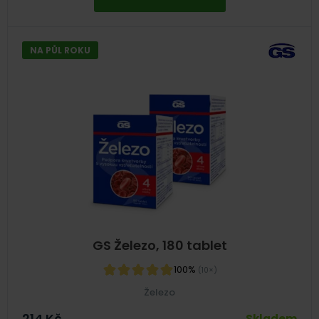
NA PŮL ROKU
GS Železo, 180 tablet
100%
(10×)
Železo
214
Kč
Skladem