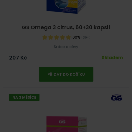
GS Omega 3 citrus, 60+30 kapslí
100%
(39×)
Srdce a cévy
207
Kč
Skladem
PŘIDAT DO KOŠÍKU
NA 3 MĚSÍCE