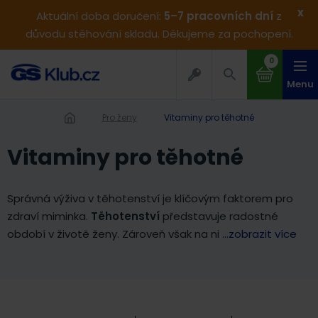
x
Aktuální doba doručení:
5–7 pracovních dní
z
důvodu stěhování skladu. Děkujeme za pochopení.
0
Menu
Pro ženy
Vitaminy pro těhotné
Vitaminy pro těhotné
Správná výživa v těhotenství je klíčovým faktorem pro
zdraví miminka.
Těhotenství
představuje radostné
období v životě ženy. Zároveň však na ni
...zobrazit více