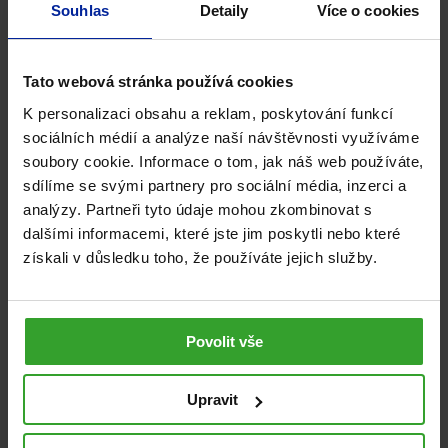
Souhlas
Detaily
Více o cookies
Výhodné balíčky
1 170
Kč
Skladem
Tato webová stránka používá cookies
PŘIDAT DO KOŠÍKU
K personalizaci obsahu a reklam, poskytování funkcí
sociálních médií a analýze naší návštěvnosti využíváme
soubory cookie. Informace o tom, jak náš web používáte,
sdílíme se svými partnery pro sociální média, inzerci a
DOPRAVA ZDARMA
analýzy. Partneři tyto údaje mohou zkombinovat s
NA 4 MĚSÍCE
dalšími informacemi, které jste jim poskytli nebo které
získali v důsledku toho, že používáte jejich služby.
Povolit vše
Upravit