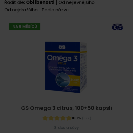
Řadit dle:
Oblíbenosti
Od nejlevnějšího
Od nejdražšího
Podle názvu
NA 5 MĚSÍCŮ
GS Omega 3 citrus, 100+50 kapslí
100%
(39×)
Srdce a cévy