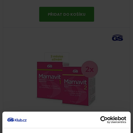
PŘIDAT DO KOŠÍKU
Balíček pro početí a těhotenství, 5
měsíců užívání