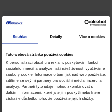
Zaujal vás článek?
Dejte o něm vědět svým přátelům.
Facebook
Souhlas
Detaily
Více o cookies
Twitter
E-mail
Tato webová stránka používá cookies
K personalizaci obsahu a reklam, poskytování funkcí
sociálních médií a analýze naší návštěvnosti využíváme
soubory cookie. Informace o tom, jak náš web používáte,
Související produkty
sdílíme se svými partnery pro sociální média, inzerci a
analýzy. Partneři tyto údaje mohou zkombinovat s
dalšími informacemi, které jste jim poskytli nebo které
získali v důsledku toho, že používáte jejich služby.
NOVINKA