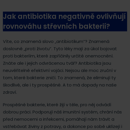
Jak antibiotika negativně ovlivňují
rovnováhu střevních bakterií?
Víte, co znamená slovo „antibiotikum“? Znamená
doslovně „proti životu“. Tyto léky mají za úkol bojovat
proti bakteriím, které zapříčinily určité onemocnění.
Znáte ale i jejich odvrácenou tvář? Antibiotika jsou
neuvěřitelně efektivní vojáci. Nejsou ale moc zruční v
tom, které bakterie zničí. To znamená, že eliminují ty
škodlivé, ale i ty prospěšné. A to má dopady na naše
zdraví.
Prospěšné bakterie, které žijí v těle, pro něj odvádí
dobrou práci. Podporují náš imunitní systém, chrání nás
před nemocemi a infekcemi, pomáhají nám trávit a
vstřebávat živiny z potravy, a dokonce po sobě uklízejí i