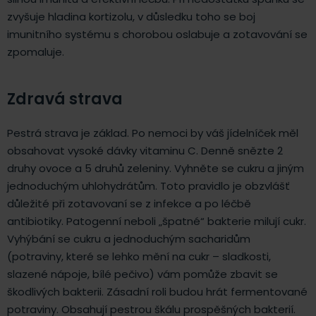
zvyšuje hladina kortizolu, v důsledku toho se boj
imunitního systému s chorobou oslabuje a zotavování se
zpomaluje.
Zdravá strava
Pestrá strava je základ. Po nemoci by váš jídelníček měl
obsahovat vysoké dávky vitaminu C. Denně snězte 2
druhy ovoce a 5 druhů zeleniny. Vyhněte se cukru a jiným
jednoduchým uhlohydrátům. Toto pravidlo je obzvlášť
důležité při zotavovaní se z infekce a po léčbě
antibiotiky. Patogenní neboli „špatné“ bakterie milují cukr.
Vyhýbání se cukru a jednoduchým sacharidům
(potraviny, které se lehko mění na cukr – sladkosti,
slazené nápoje, bílé pečivo) vám pomůže zbavit se
škodlivých bakterii. Zásadní roli budou hrát fermentované
potraviny. Obsahují pestrou škálu prospěšných bakterií.