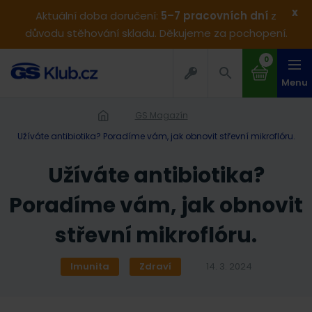
x
Aktuální doba doručení:
5–7 pracovních dní
z
důvodu stěhování skladu. Děkujeme za pochopení.
0
Menu
GS Magazín
Užíváte antibiotika? Poradíme vám, jak obnovit střevní mikroflóru.
Užíváte antibiotika?
Poradíme vám, jak obnovit
střevní mikroflóru.
Imunita
Zdraví
14. 3. 2024