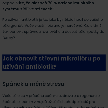
odpad.
Víte, že alespoň 70 % našeho imunitního
systému sídlí ve střevech?
Po užívání antibiotik je to, jako by někdo hodil do vašeho
těla granát. Vaše vlastní obrana je narušená. Co s tím?
Jak obnovit správnou rovnováhu a dostat tělo zpátky do
formy?
Jak obnovit střevní mikroflóru po
užívání antibiotik?
Spánek a méně stresu
Vaše tělo se v průběhu spánku uzdravuje a regeneruje.
Spánek je jedním z nejdůležitějších předpokladů pro
silnou imunitu a efektivní léčbu. Při nedostatku spánku se