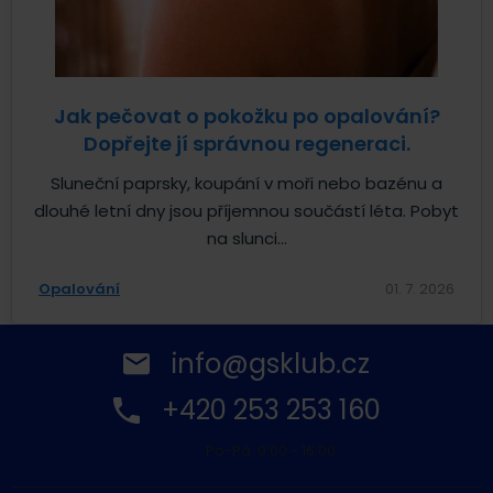
Jak pečovat o pokožku po opalování?
Dopřejte jí správnou regeneraci.
Sluneční paprsky, koupání v moři nebo bazénu a
dlouhé letní dny jsou příjemnou součástí léta. Pobyt
na slunci...
Opalování
01. 7. 2026
info@gsklub.cz
+420 253 253 160
Po-Pá: 9:00 - 16:00