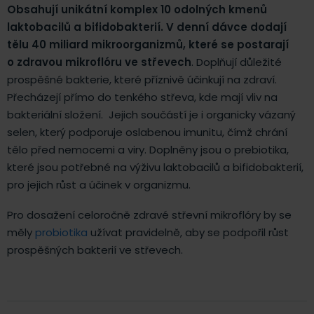
Obsahují unikátní komplex 10 odolných kmenů
laktobacilů a bifidobakterií. V denní dávce dodají
tělu 40 miliard mikroorganizmů, které se postarají
o zdravou mikroflóru ve střevech
. Doplňují důležité
prospěšné bakterie, které příznivě účinkují na zdraví.
Přecházejí přímo do tenkého střeva, kde mají vliv na
bakteriální složení. Jejich součástí je i organicky vázaný
selen, který podporuje oslabenou imunitu, čímž chrání
tělo před nemocemi a viry. Doplněny jsou o prebiotika,
které jsou potřebné na výživu laktobacilů a bifidobakterií,
pro jejich růst a účinek v organizmu.
Pro dosažení celoročně zdravé střevní mikroflóry by se
měly
probiotika
užívat pravidelně, aby se podpořil růst
prospěšných bakterií ve střevech.