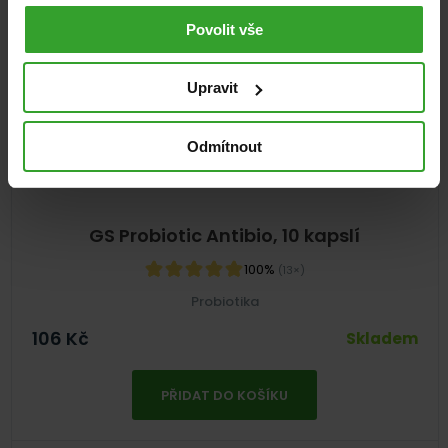
Povolit vše
Upravit
Odmítnout
GS Probiotic Antibio, 10 kapslí
100%
(13×)
Probiotika
106
Kč
Skladem
PŘIDAT DO KOŠÍKU