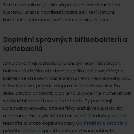
Tato rozmanitost je klíčová pro udržování imunitního
systému. Zkuste například kysané zelí, kefír, kimchi,
kombuchu nebo jinou kvašenou zeleninu či ovoce.
Doplnění správných bifidobakterií a
laktobacilů
Antibiotika hrají rozhodující úlohu při ničení škodlivých
bakterií. Vedlejším efektem je poškození prospěšných
bakterií ve střevech. Důsledkem střevní nerovnováhy jsou
střevní potíže, průjem, zácpa a oslabená imunita. Po
dobu užívání antibiotik a po jeho ukončení je nutné užívat
správné bifidobakterie a laktobacily. Ty pomáhají
udržovat rovnováhu střevní flóry, snižují vedlejší účinky
a zabraňují růstu „zlých“ bakterií v průběhu léčby a po ní.
Nasaďte si proto doplněk stravy
GS Probiotic Antibio
v
průběhu nebo bezprostředně po užívaní antibiotik.