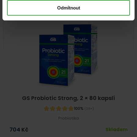
Odmítnout
NA 2,5 MĚSÍCE
GS Probiotic Strong, 2 × 80 kapslí
100%
(29×)
Probiotika
704
Kč
Skladem