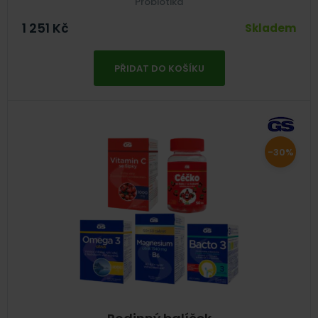
Probiotika
1 251
Kč
Skladem
PŘIDAT DO KOŠÍKU
-30%