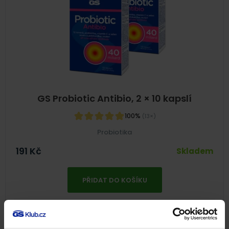
GS Probiotic Antibio, 2 × 10 kapslí
100%
(13×)
Probiotika
191
Kč
Skladem
PŘIDAT DO KOŠÍKU
NA 20 DNŮ