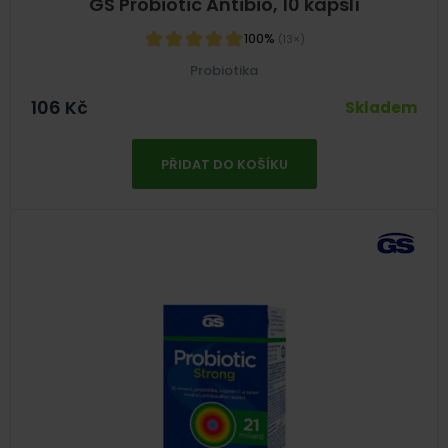
GS Probiotic Antibio, 10 kapslí
100%
(13×)
Probiotika
106
Kč
Skladem
PŘIDAT DO KOŠÍKU