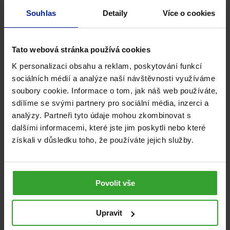
Souhlas
Detaily
Více o cookies
Tato webová stránka používá cookies
K personalizaci obsahu a reklam, poskytování funkcí
sociálních médií a analýze naší návštěvnosti využíváme
soubory cookie. Informace o tom, jak náš web používáte,
sdílíme se svými partnery pro sociální média, inzerci a
analýzy. Partneři tyto údaje mohou zkombinovat s
dalšími informacemi, které jste jim poskytli nebo které
GS Probiotic Antibio, 4 × 10 kapslí
získali v důsledku toho, že používáte jejich služby.
100%
(13×)
Probiotika
339
Kč
Povolit vše
Skladem
Upravit
PŘIDAT DO KOŠÍKU