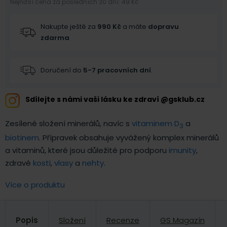
Nejnižší cena za posledních 30 dní: 49 Kč
Nakupte ještě za
990
Kč
a máte
dopravu
zdarma
Doručení do
5-7 pracovních dní
.
Sdílejte s námi vaši lásku ke zdraví @gsklub.cz
Zesílené složení minerálů, navíc s
vitaminem D
a
3
biotinem
. Přípravek obsahuje vyvážený komplex minerálů
a vitaminů, které jsou důležité pro podporu
imunity
,
zdravé
kosti
,
vlasy
a
nehty
.
Více o produktu
Popis
Složení
Recenze
GS Magazín