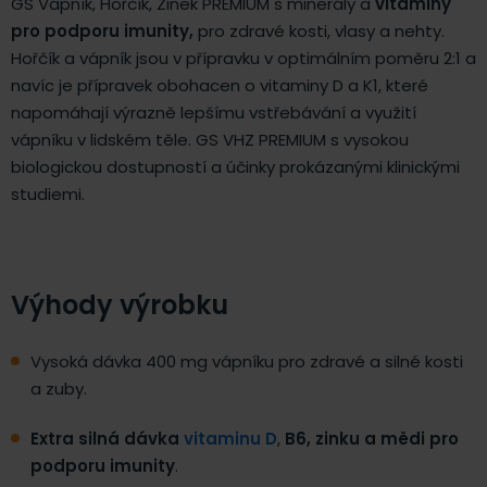
GS Vápník, Hořčík, Zinek PREMIUM s minerály a
vitaminy
pro podporu imunity
,
pro zdravé kosti, vlasy a nehty.
Hořčík a vápník jsou v přípravku v optimálním poměru 2:1 a
navíc je přípravek obohacen o vitaminy D a K1, které
napomáhají výrazně lepšímu vstřebávání a využití
vápníku v lidském těle. GS VHZ PREMIUM s vysokou
biologickou dostupností a účinky prokázanými klinickými
studiemi.
Výhody výrobku
Vysoká dávka 400 mg vápníku pro zdravé a silné kosti
a zuby.
Extra silná dávka
vitaminu D
,
B6, zinku a mědi
pro
podporu imunity
.