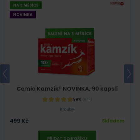
NA 3 MĚSÍCE
NOVINKA
Cemio Kamzík® NOVINKA, 90 kapslí
99%
(64×)
Klouby
499
Kč
Skladem
PŘIDAT DO KOŠÍKU