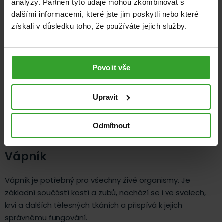
analýzy. Partneři tyto údaje mohou zkombinovat s
dalšími informacemi, které jste jim poskytli nebo které
získali v důsledku toho, že používáte jejich služby.
Povolit vše
Fyzicky pracující
Upravit
Popis složek
Odmítnout
Vápník
Vápník je potřebný pro všechny živé organismy. Je
základní součástí kostí a zubů, nachází se i ve svalech,
krvi a dalších tělesných tkáních a přispívá k jejich
správnému fungování.