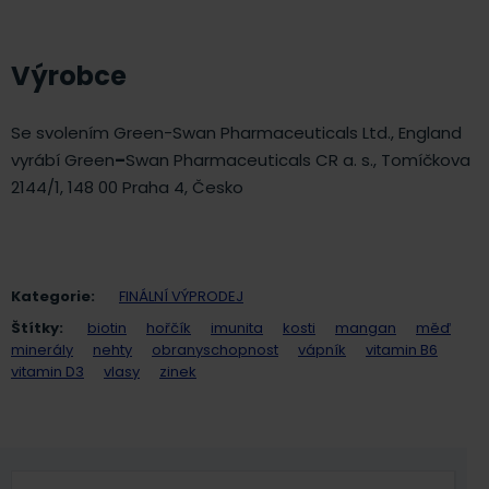
Výrobce
Se svolením Green-Swan Pharmaceuticals Ltd., England
vyrábí Green
–
Swan Pharmaceuticals CR a. s., Tomíčkova
2144/1, 148 00 Praha 4, Česko
Kategorie:
FINÁLNÍ VÝPRODEJ
Štítky:
biotin
hořčík
imunita
kosti
mangan
měď
minerály
nehty
obranyschopnost
vápník
vitamin B6
vitamin D3
vlasy
zinek