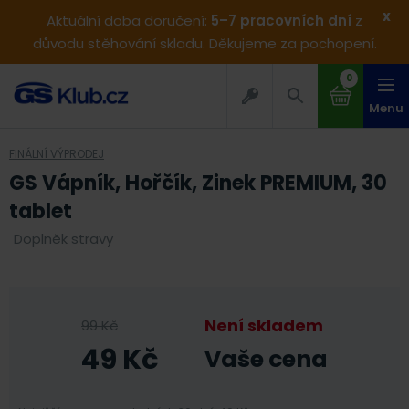
x
Aktuální doba doručení:
5–7 pracovních dní
z
důvodu stěhování skladu. Děkujeme za pochopení.
0
Menu
FINÁLNÍ VÝPRODEJ
GS Vápník, Hořčík, Zinek PREMIUM, 30
tablet
Doplněk stravy
Není skladem
99
Kč
49
Kč
Vaše cena