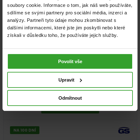
soubory cookie. Informace o tom, jak náš web používáte,
sdílíme se svými partnery pro sociální média, inzerci a
analýzy. Partneři tyto údaje mohou zkombinovat s
dalšími informacemi, které jste jim poskytli nebo které
získali v důsledku toho, že používáte jejich služby.
GS Železo, 90 tablet
Povolit vše
100%
(10×)
Železo
Upravit
119
Kč
Skladem
Odmítnout
PŘIDAT DO KOŠÍKU
NA 100 DNÍ