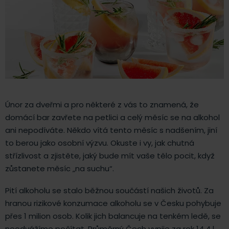
Únor za dveřmi a pro některé z vás to znamená, že
domácí bar zavřete na petlici a celý měsíc se na alkohol
ani nepodíváte. Někdo vítá tento měsíc s nadšením, jiní
to berou jako osobní výzvu. Okuste i vy, jak chutná
střízlivost a zjistěte, jaký bude mít vaše tělo pocit, když
zůstanete měsíc „na suchu“.
Pití alkoholu se stalo běžnou součástí našich životů. Za
hranou rizikové konzumace alkoholu se v Česku pohybuje
přes 1 milion osob. Kolik jich balancuje na tenkém ledě, se
neodvážíme počítat. Průměrný Čech vypije za rok 14,4 l