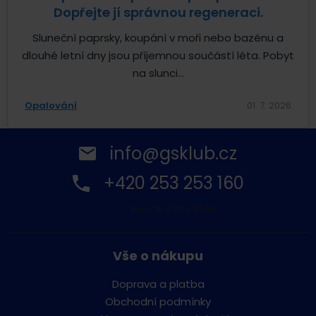
Dopřejte jí správnou regeneraci.
Sluneční paprsky, koupání v moři nebo bazénu a
dlouhé letní dny jsou příjemnou součástí léta. Pobyt
na slunci...
Opalování
01. 7. 2026
info@gsklub.cz
+420 253 253 160
Po-Pá: 9:00 - 16:00
Vše o nákupu
Doprava a platba
Obchodní podmínky