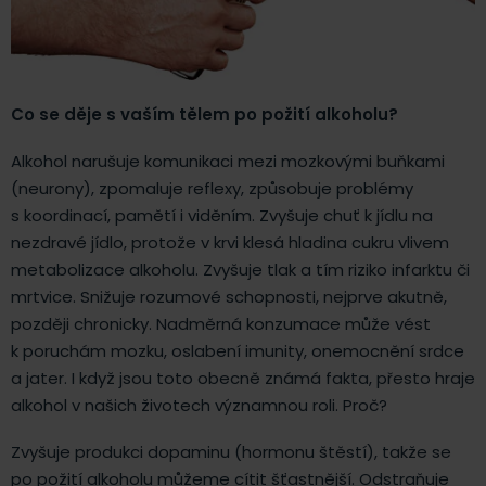
Co se děje s vaším tělem po požití alkoholu?
Alkohol narušuje komunikaci mezi mozkovými buňkami
(neurony), zpomaluje reflexy, způsobuje problémy
s koordinací, pamětí i viděním. Zvyšuje chuť k jídlu na
nezdravé jídlo, protože v krvi klesá hladina cukru vlivem
metabolizace alkoholu. Zvyšuje tlak a tím riziko infarktu či
mrtvice. Snižuje rozumové schopnosti, nejprve akutně,
později chronicky. Nadměrná konzumace může vést
k poruchám mozku, oslabení imunity, onemocnění srdce
a jater. I když jsou toto obecně známá fakta, přesto hraje
alkohol v našich životech významnou roli. Proč?
Zvyšuje produkci dopaminu (hormonu štěstí), takže se
po požití alkoholu můžeme cítit šťastnější. Odstraňuje