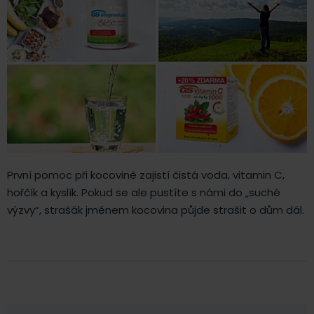
První pomoc při kocovině zajistí čistá voda, vitamin C,
hořčík a kyslík. Pokud se ale pustíte s námi do „suché
výzvy“, strašák jménem kocovina půjde strašit o dům dál.