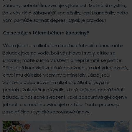
zábrany, sebekritiku, zvyšuje výřečnost. Možná si myslíte,
že z vás dělá zábavnější společníky, lepší tanečníky nebo
vám pomůže zahnat depresi. Opak je pravdou!
Co se děje s tělem během kocoviny?
Včera jste to s alkoholem trochu přehnali a dnes máte
žaludek jako na vodě, bolí vás hlava i svaly, cítíte se
unavení, máte sucho v ústech a nepříjemně se potíte.
Tělo je při kocovině značně zasaženo. Je dehydratované,
chybí mu důležité vitaminy a minerály. Játra jsou
zatížena odbouráváním alkoholu. Alkohol zvyšuje
produkci žaludečních kyselin, které způsobí podráždění
žaludku a následné zvracení. Také odbourává glykogen v
játrech a s močí ho vylučujete z těla. Tento proces je
zase příčinou typické kocovinové únavy.