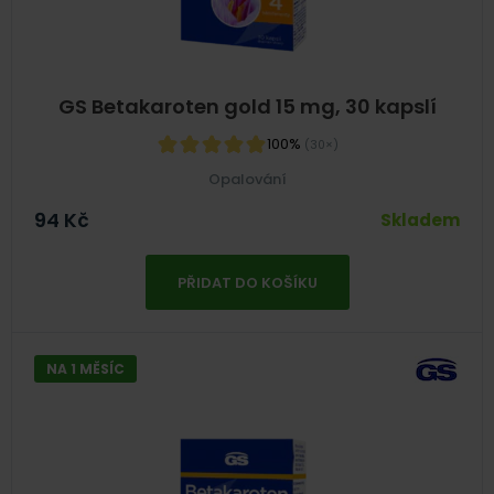
GS Betakaroten gold 15 mg, 30 kapslí
100%
(30×)
Opalování
94
Kč
Skladem
PŘIDAT DO KOŠÍKU
NA 1 MĚSÍC