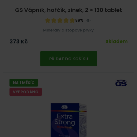
GS Vápník, hořčík, zinek, 2 × 130 tablet
99%
(41×)
Minerály a stopové prvky
373
Kč
Skladem
PŘIDAT DO KOŠÍKU
NA 1 MĚSÍC
VYPRODÁNO