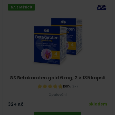
NA 8 MĚSÍCŮ
GS Betakaroten gold 6 mg, 2 × 135 kapslí
100%
(6×)
Opalování
324
Kč
Skladem