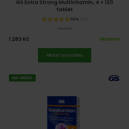
GS Extra Strong Multivitamin, 4 × 120
tablet
100%
(12×)
Imunita
1 283
Kč
Skladem
PŘIDAT DO KOŠÍKU
NA 1 MĚSÍC