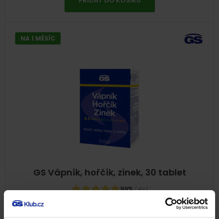
PŘIDAT DO KOŠÍKU
NA 1 MĚSÍC
GS Vápník, hořčík, zinek, 30 tablet
99%
(41×)
Minerály a stopové prvky