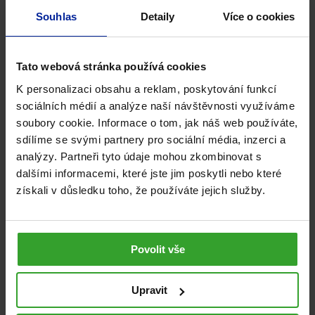
105
Kč
Skladem
Souhlas
Detaily
Více o cookies
PŘIDAT DO KOŠÍKU
Tato webová stránka používá cookies
K personalizaci obsahu a reklam, poskytování funkcí
NA 4 MĚSÍCE
sociálních médií a analýze naší návštěvnosti využíváme
soubory cookie. Informace o tom, jak náš web používáte,
sdílíme se svými partnery pro sociální média, inzerci a
analýzy. Partneři tyto údaje mohou zkombinovat s
dalšími informacemi, které jste jim poskytli nebo které
získali v důsledku toho, že používáte jejich služby.
Povolit vše
GS Vápník, hořčík, zinek, 130 tablet
Upravit