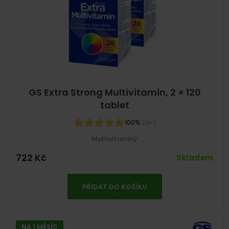
GS Extra Strong Multivitamin, 2 × 120
tablet
100%
(12×)
Multivitaminy
722
Kč
Skladem
PŘIDAT DO KOŠÍKU
NA 1 MĚSÍC