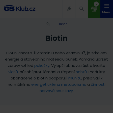
0
Menu
biotin
Biotin
Biotin, chcete-li vitamin H nebo vitamin B7, je zdrojem
energie a stavebního materiálu buněk. Pomáhá udržet
zdravý vzhled
pokožky
. Vylepší obnovu, růst a kvalitu
vlasů
, působí proti lámání a třepení
nehtů
. Produkty
obohacené o biotin podporují
imunitu
, přispívají k
normálnímu
energetickému metabolismu
a
činnosti
nervové soustavy
.