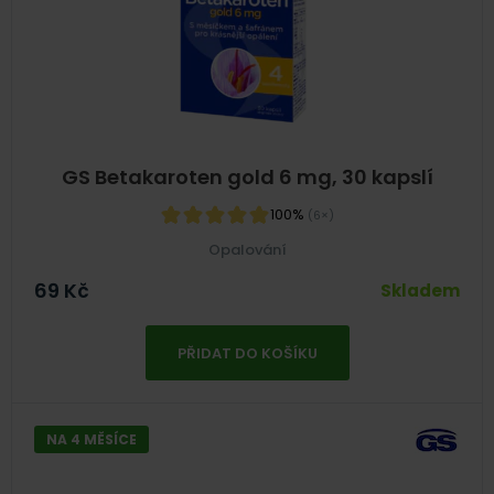
GS Betakaroten gold 6 mg, 30 kapslí
100%
(6×)
Opalování
69
Kč
Skladem
PŘIDAT DO KOŠÍKU
NA 4 MĚSÍCE