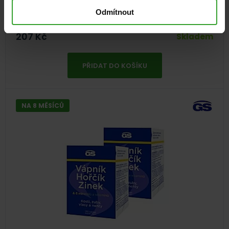
99%
(41×)
Odmítnout
Minerály a stopové prvky
207
Kč
Skladem
PŘIDAT DO KOŠÍKU
NA 8 MĚSÍCŮ