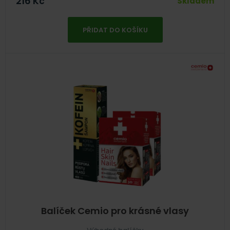
216
Kč
Skladem
PŘIDAT DO KOŠÍKU
Balíček Cemio pro krásné vlasy