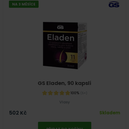
NA 3 MĚSÍCE
GS Eladen, 90 kapslí
100%
(5×)
Vlasy
502
Kč
Skladem