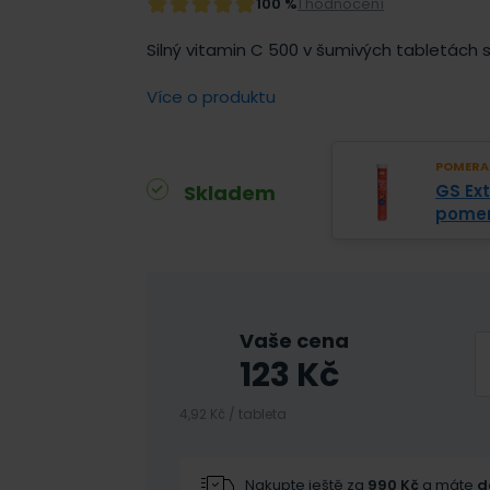
100 %
1 hodnocení
Silný vitamin C 500 v šumivých tabletách s
Více o produktu
POMERA
Skladem
GS Ex
pomer
Vaše cena
123
Kč
4,92 Kč / tableta
Nakupte ještě za
990
Kč
a máte
d