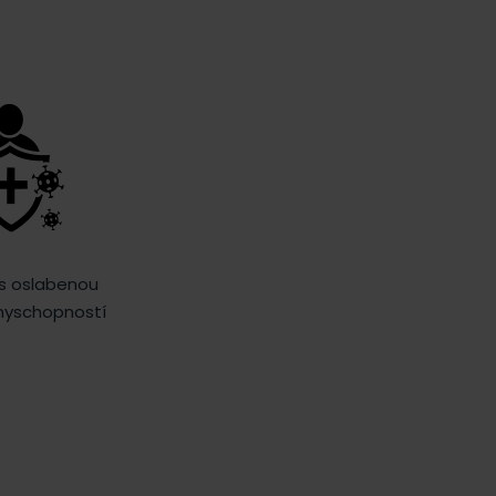
 s oslabenou
nyschopností