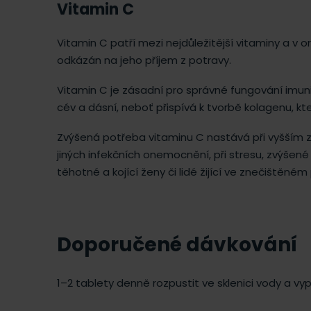
Vitamin C
Vitamin C patří mezi nejdůležitější vitaminy a v o
odkázán na jeho příjem z potravy.
Vitamin C je zásadní pro správné fungování imuni
cév a dásní, neboť přispívá k tvorbě kolagenu, kter
Zvýšená potřeba vitaminu C nastává při vyšším zat
jiných infekčních onemocnění, při stresu, zvýše
těhotné a kojící ženy či lidé žijící ve znečištěném
Doporučené dávkování
1–2 tablety denně rozpustit ve sklenici vody a vyp