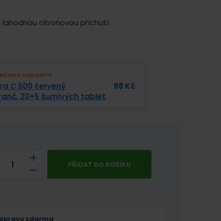
 lahodnou citronovou příchutí.
NČOVÁ VARIANTA
tra C 500 červený
98
Kč
anč, 20+5 šumivých tablet
PŘIDAT DO KOŠÍKU
opravu zdarma