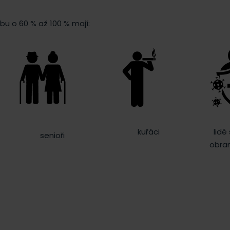
u o 60 % až 100 % mají:
kuřáci
lidé
senioři
obra