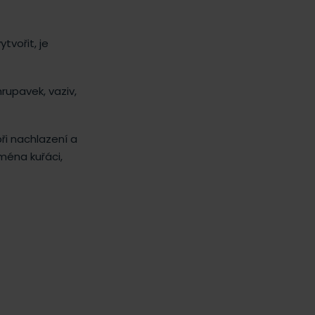
tvořit, je
rupavek, vaziv,
ři nachlazení a
ména kuřáci,