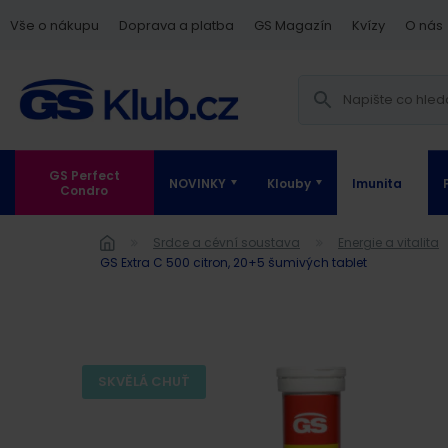
Vše o nákupu
Doprava a platba
GS Magazín
Kvízy
O nás
GS Perfect
NOVINKY
Klouby
Imunita
Condro
Srdce a cévní soustava
Energie a vitalita
GS Extra C 500 citron, 20+5 šumivých tablet
SKVĚLÁ CHUŤ