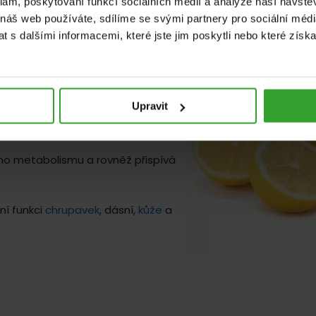
klam, poskytování funkcí sociálních médií a analýze naší návšt
 náš web používáte, sdílíme se svými partnery pro sociální média
 s dalšími informacemi, které jste jim poskytli nebo které získa
Upravit
 normální funkci
imunitního systému
,
osti
nervové soustavy
.
ého metabolismu a rovněž přispívá
ní funkci
chrupavek
, dásní,
kůže
a