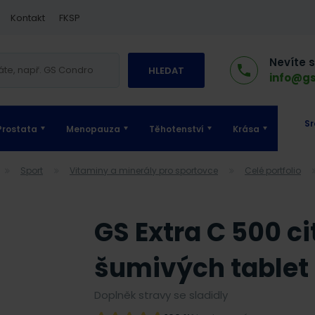
Kontakt
FKSP
Nevíte 
HLEDAT
info@gs
Sr
Prostata
Menopauza
Těhotenství
Krása
Sport
Vitaminy a minerály pro sportovce
Celé portfolio
GS Extra C 500 ci
šumivých tablet
Doplněk stravy se sladidly