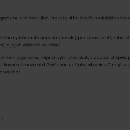
rganismu plní řadu úloh. Protože si ho člověk nedokáže sám vy
tního systému. Je nepostradatelný pro zdraví kostí, zubů, ch
ý je jejich základní součástí.
ížení organismu nepříznivými vlivy okolí, v období chřipek, p
né tělesné námaze atd. Zvýšenou potřebu vitaminu C mají zej
 prostředí.
ít.