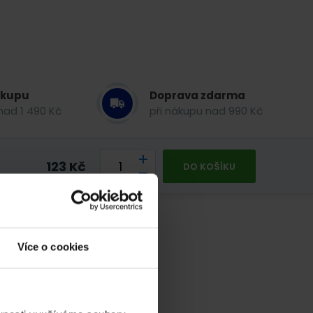
ákupu
Doprava zdarma
nad 1 490 Kč
při nákupu nad 990 Kč
123
Kč
DO KOŠÍKU
Více o cookies
iv