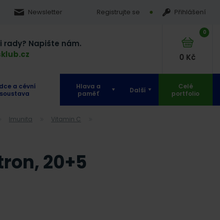
Newsletter
Registrujte se
Přihlášení
0
si rady? Napište nám.
klub.cz
0
Kč
dce a cévní
Hlava a
Celé
Další
soustava
paměť
portfolio
Imunita
Vitamin C
tron, 20+5