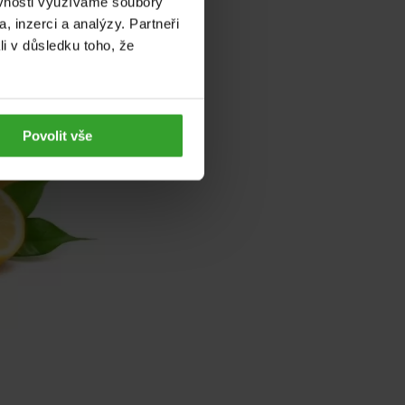
ěvnosti využíváme soubory
, inzerci a analýzy. Partneři
li v důsledku toho, že
Povolit vše