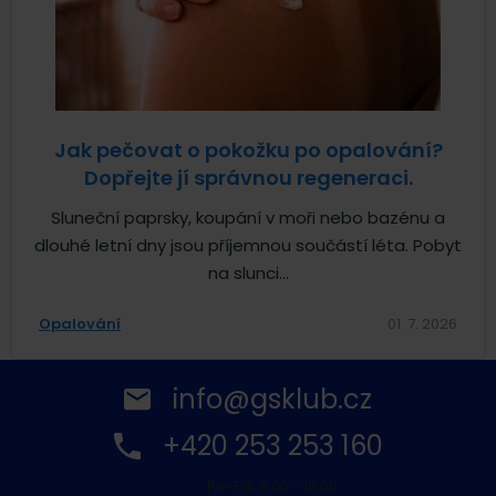
Jak pečovat o pokožku po opalování?
Dopřejte jí správnou regeneraci.
Sluneční paprsky, koupání v moři nebo bazénu a
dlouhé letní dny jsou příjemnou součástí léta. Pobyt
na slunci...
Opalování
01. 7. 2026
info@gsklub.cz
+420 253 253 160
Po-Pá: 9:00 - 16:00