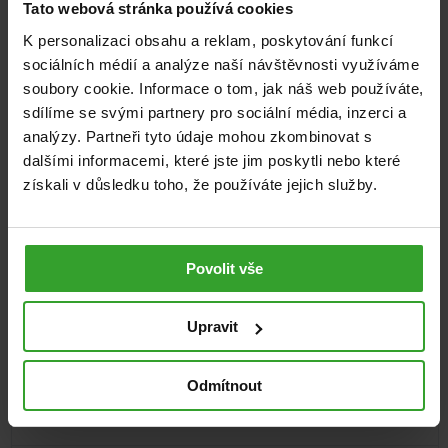
Tato webová stránka používá cookies
K personalizaci obsahu a reklam, poskytování funkcí
sociálních médií a analýze naší návštěvnosti využíváme
soubory cookie. Informace o tom, jak náš web používáte,
sdílíme se svými partnery pro sociální média, inzerci a
analýzy. Partneři tyto údaje mohou zkombinovat s
dalšími informacemi, které jste jim poskytli nebo které
získali v důsledku toho, že používáte jejich služby.
GS Magnesium s vitaminem B6, 100
tablet
Povolit vše
Magnesium
Upravit
189
Kč
Skladem
Odmítnout
PŘIDAT DO KOŠÍKU