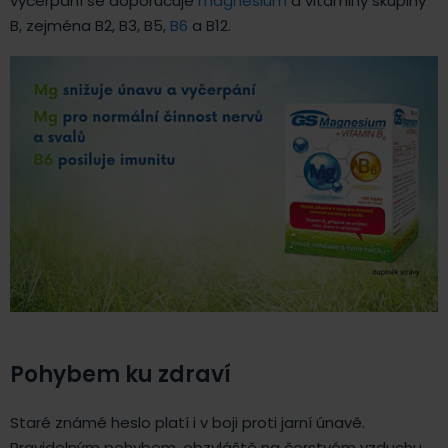
vyčerpání se doporučuje
magnesium
a vitaminy skupiny
B, zejména B2, B3, B5,
B6
a B12.
Pohybem ku zdraví
Staré známé heslo platí i v boji proti jarní únavě.
Pravidelným pohybem, obzvláště na čerstvém vzduchu,