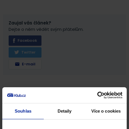
Zaujal vás článek?
Dejte o něm vědět svým přátelům.
Facebook
Twitter
E-mail
Související produkty
Souhlas
Detaily
Více o cookies
NA 100 DNÍ