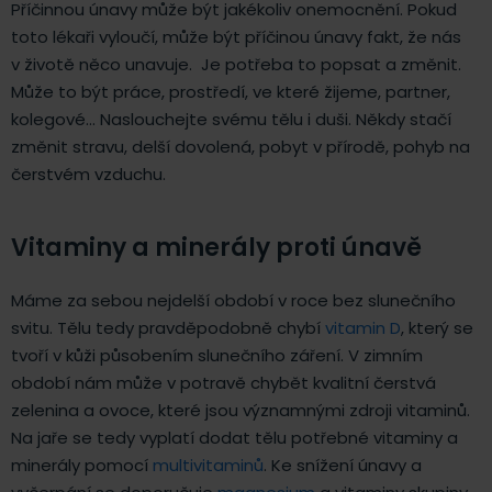
Příčinnou únavy může být jakékoliv onemocnění. Pokud
toto lékaři vyloučí, může být příčinou únavy fakt, že nás
v životě něco unavuje. Je potřeba to popsat a změnit.
Může to být práce, prostředí, ve které žijeme, partner,
kolegové… Naslouchejte svému tělu i duši. Někdy stačí
změnit stravu, delší dovolená, pobyt v přírodě, pohyb na
čerstvém vzduchu.
Vitaminy a minerály proti únavě
Máme za sebou nejdelší období v roce bez slunečního
svitu. Tělu tedy pravděpodobně chybí
vitamin D
, který se
tvoří v kůži působením slunečního záření. V zimním
období nám může v potravě chybět kvalitní čerstvá
zelenina a ovoce, které jsou významnými zdroji vitaminů.
Na jaře se tedy vyplatí dodat tělu potřebné vitaminy a
minerály pomocí
multivitaminů
. Ke snížení únavy a