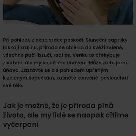
Při pohledu z okna srdce poskočí. Sluneční paprsky
laskají krajinu, příroda se oblékla do svěží zelené,
všechno pučí, bzučí, rodí se. Venku to překypuje
životem, ale my se cítíme unavení. Může za to jarní
únava. Zastavte se a s pohledem upřeným
k zeleným kopečkům, začněte konečně poslouchat
své tělo.
Jak je možné, že je příroda plná
života, ale my lidé se naopak cítíme
vyčerpaní