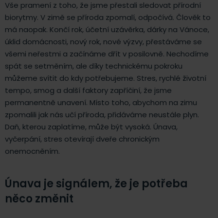
Vše pramení z toho, že jsme přestali sledovat přírodní
biorytmy. V zimě se příroda zpomalí, odpočívá. Člověk to
má naopak. Končí rok, účetní uzávěrka, dárky na Vánoce,
úklid domácnosti, nový rok, nové výzvy, přestáváme se
všemi neřestmi a začínáme dřít v posilovně. Nechodíme
spát se setměním, ale díky technickému pokroku
můžeme svítit do kdy potřebujeme. Stres, rychlé životní
tempo, smog a další faktory zapříčiní, že jsme
permanentně unavení. Místo toho, abychom na zimu
zpomalili jak nás učí příroda, přidáváme neustále plyn.
Daň, kterou zaplatíme, může být vysoká. Únava,
vyčerpání, stres otevírají dveře chronickým
onemocněním.
Únava je signálem, že je potřeba
něco změnit