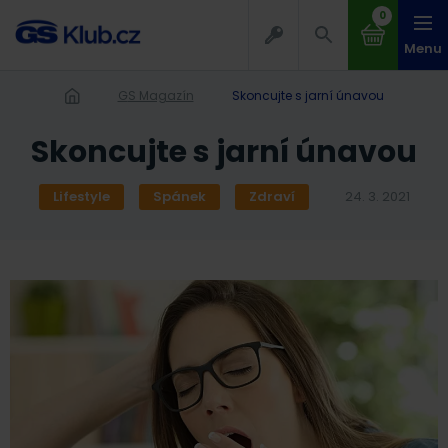
0
Menu
GS Magazín
Skoncujte s jarní únavou
Skoncujte s jarní únavou
Lifestyle
Spánek
Zdraví
24. 3. 2021