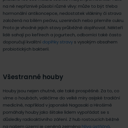
na ně nepříznivě působí různé vlivy: může to být třeba
hormonální antikoncepce, nedostatek vlákniny či strava
založená na bílém pečivu, uzeninách nebo přemíře cukru.
Proto je vhodné jejich stavy průběžně doplňovat. Někteří
lidé sahají po kefírech a jogurtech, odborníci také často
doporučují kvalitní
doplňky stravy
s vysokým obsahem
probiotických bakterií.
Všestranné houby
Houby jsou nejen chutné, ale také prospěšné. Za to, co
víme o houbách, vděčíme do velké míry asijské tradiční
medicíně, například v japonské Nagasaki a Hirošimě
pomáhaly houby jako šiitake lidem vypořádat se s
důsledky radioaktivního záření. Z hub rostoucích běžně
na našem území je ceněná zejména
hlíva ústřičná
,