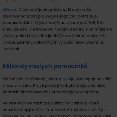
Vitamin C
ale není jedinou látkou, kterou naše
obranyschopnost pro svoje fungování potřebuje.
Nesmírně důležité jsou například vitaminy A, B-6, E či
zinek, železo, měď a selen. Většinu těchto živin můžeme
získat, pokud do svého jídelníčku zařadíme dostatek
ovoce, zeleniny, celozrnných výrobků nebo ořechů a
semínek.
Miliardy malých pomocníků
Možná vás to překvapí, ale
imunita
je úzce spojena také
s našimi střevy. Právě proto jí tolik škodí špatné nebo
nepravidelné stravování, případně jídlo ve spěchu.
Ve střevech se nacházejí užitečné bakterie, které
neustále bojují s těmi škodlivými. V každém z nás žije
přibližně 100 000 miliard těchto malých pomocníků! Také