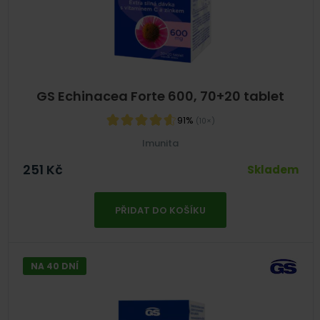
GS Echinacea Forte 600, 70+20 tablet
91%
(10×)
Imunita
251
Kč
Skladem
PŘIDAT DO KOŠÍKU
NA 40 DNÍ