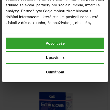
sdílíme se svými partnery pro sociální média, inzerci a
Facebook
analýzy. Partneři tyto údaje mohou zkombinovat s
dalšími informacemi, které jste jim poskytli nebo které
Twitter
získali v důsledku toho, že používáte jejich služby.
E-mail
Povolit vše
Související produkty
Upravit
Odmítnout
NA 3 MĚSÍCE