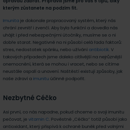
opravdu zabrat. Připravili jsme pro vás 5 tipů, díky
kterým zůstanete na podzim fit.
Imunita
je dokonale propracovaný systém, který nás
chrání zevnitř i zvenčí. Aby byla funkční a dovedla nás
uhájit i před nebezpečnými útočníky, musíme se o ni
dobře starat. Negativně na ni působí celá řada faktorů:
stres, nedostatek spánku, nebo užívání
antibiotik
. V
takových případech jsme daleko citlivější na nejrůznější
onemocnění, která se mohou i vracet, nebo se cítíme
neustále ospalí a unavení. Naštěstí existují způsoby, jak
naše zdraví a
imunitu
účinně podpořit.
Nezbytné Céčko
Asi první, co nás napadne, pokud chceme o svoji imunitu
pečovat, je
vitamin C
. Pověstné „Céčko“ totiž působí jako
antioxidant, který přispívá k ochraně buněk před volnými