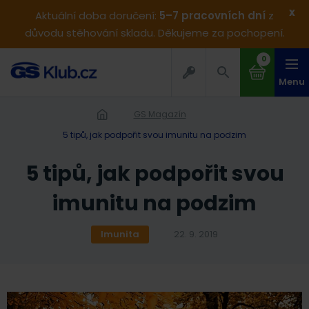
x
Aktuální doba doručení:
5–7 pracovních dní
z
důvodu stěhování skladu. Děkujeme za pochopení.
0
Menu
GS Magazín
5 tipů, jak podpořit svou imunitu na podzim
5 tipů, jak podpořit svou
imunitu na podzim
Imunita
22. 9. 2019