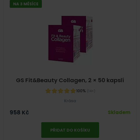
NA 3 MĚSÍCE
GS Fit&Beauty Collagen, 2 × 50 kapslí
100%
(14×)
Krása
958
Kč
Skladem
PŘIDAT DO KOŠÍKU