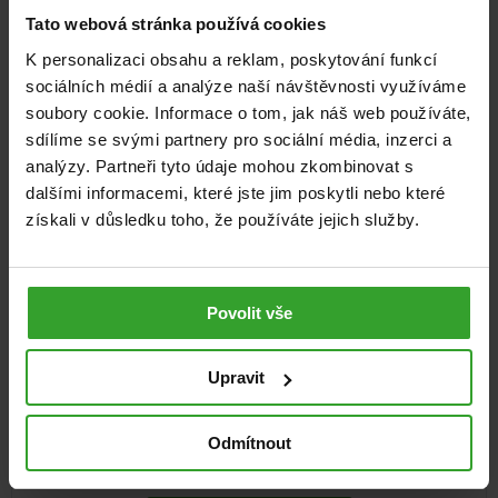
Tato webová stránka používá cookies
NA 2 MĚSÍCE
K personalizaci obsahu a reklam, poskytování funkcí
sociálních médií a analýze naší návštěvnosti využíváme
soubory cookie. Informace o tom, jak náš web používáte,
sdílíme se svými partnery pro sociální média, inzerci a
analýzy. Partneři tyto údaje mohou zkombinovat s
dalšími informacemi, které jste jim poskytli nebo které
získali v důsledku toho, že používáte jejich služby.
Povolit vše
GS Condro® DIAMANT, 120 tablet
Upravit
94%
(42×)
Klouby
Odmítnout
572
Kč
Skladem