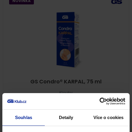
NOVINKA
GS Condro® KARPAL, 75 ml
Klouby
199
Kč
Skladem
Souhlas
Detaily
Více o cookies
PŘIDAT DO KOŠÍKU