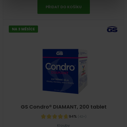
PŘIDAT DO KOŠÍKU
NA 3 MĚSÍCE
GS Condro® DIAMANT, 200 tablet
94%
(42×)
Klouby