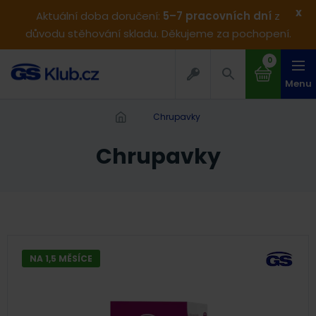
x
Aktuální doba doručení:
5–7 pracovních dní
z
důvodu stěhování skladu. Děkujeme za pochopení.
0
Menu
chrupavky
chrupavky
NA 1,5 MĚSÍCE