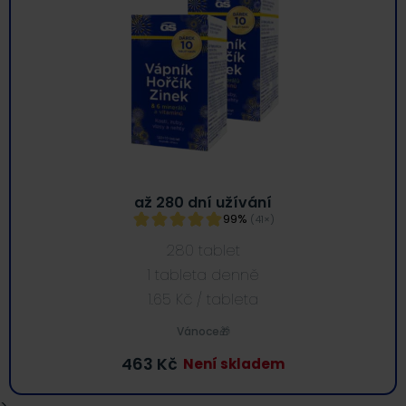
až 280 dní užívání
99%
(41×)
280 tablet
1 tableta denně
1.65
Kč
/ tableta
Vánoce🎁
463
Kč
Není skladem
>