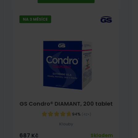
NA 3 MĚSÍCE
GS Condro® DIAMANT, 200 tablet
94%
(42×)
Klouby
687
Kč
Skladem