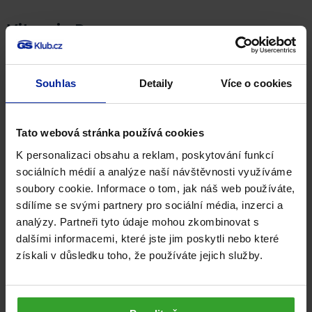
Vitamin D
3
Vitamin D
je přirozeně se vyskytující forma vitaminu D.
3
Souhlas
Detaily
Více o cookies
Účinkem slunečního záření se vytváří v kůži a hraje
důležitou roli pro naše celkové zdraví. Napomáhá
správnému využití vápníku v těle, a proto jej také
Tato webová stránka používá cookies
potřebujeme pro zdravé kosti a zuby.
K personalizaci obsahu a reklam, poskytování funkcí
sociálních médií a analýze naší návštěvnosti využíváme
Vitamin B6
soubory cookie. Informace o tom, jak náš web používáte,
sdílíme se svými partnery pro sociální média, inzerci a
Vitamin B6 patří mezi nejdůležitější vitaminy. Podílí se na
analýzy. Partneři tyto údaje mohou zkombinovat s
tvorbě červených krvinek, podporuje imunitní systém,
dalšími informacemi, které jste jim poskytli nebo které
psychickou i nervovou činnost, energetický metabolismus
získali v důsledku toho, že používáte jejich služby.
a přispívá ke snížení únavy.