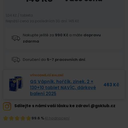
1,04 Kč / tableta
Nejnižší cena za posledních 30 dní: 145 Kč
Nakupte ještě za
990
Kč
a máte
dopravu
zdarma
Doručení do
5-7 pracovních dní
.
VÝHODNĚJŠÍ BALENÍ
GS Vápník, hořčík, zinek, 2 ×
463
Kč
130+10 tablet NAVÍC, dárkové
balení 2025
Sdílejte s námi vaši lásku ke zdraví @gsklub.cz
99.6 %
41 hodnocení