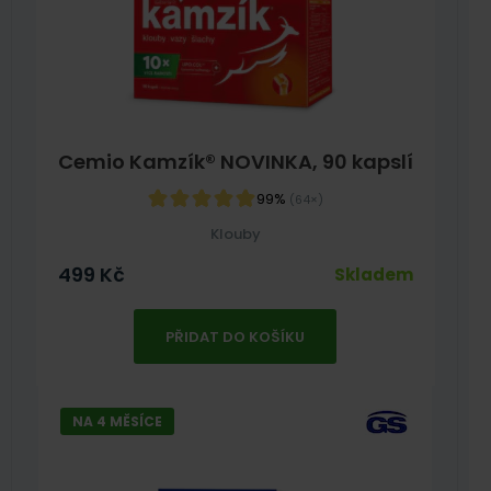
Cemio Kamzík® NOVINKA, 90 kapslí
99%
(64×)
Klouby
499
Kč
Skladem
PŘIDAT DO KOŠÍKU
NA 4 MĚSÍCE