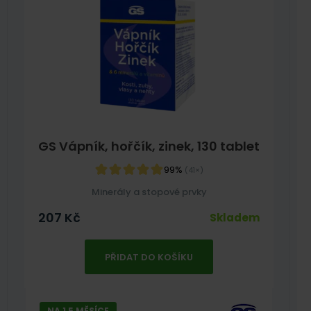
GS Vápník, hořčík, zinek, 130 tablet
99%
(41×)
Minerály a stopové prvky
207
Kč
Skladem
PŘIDAT DO KOŠÍKU
NA 1,5 MĚSÍCE