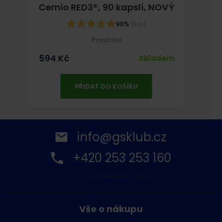
Cemio RED3®, 90 kapslí, NOVÝ
98%
(52×)
Prostata
594
Kč
Skladem
PŘIDAT DO KOŠÍKU
info@gsklub.cz
+420 253 253 160
Po-Pá: 9:00 - 16:00
Vše o nákupu