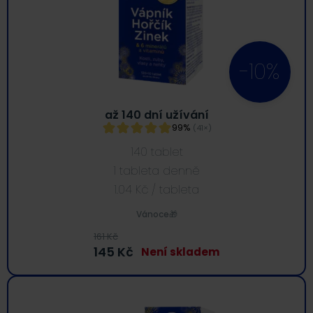
-10%
až 140 dní užívání
99%
(41×)
140 tablet
1 tableta denně
1.04
Kč
/ tableta
Vánoce🎁
161
Kč
145
Kč
Není skladem