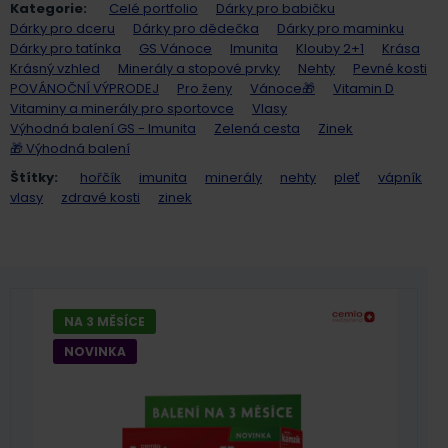
Kategorie:
Celé portfolio
Dárky pro babičku
Dárky pro dceru
Dárky pro dědečka
Dárky pro maminku
Dárky pro tatínka
GS Vánoce
Imunita
Klouby 2+1
Krása
Krásný vzhled
Minerály a stopové prvky
Nehty
Pevné kosti
POVÁNOČNÍ VÝPRODEJ
Pro ženy
Vánoce🎁
Vitamin D
Vitaminy a minerály pro sportovce
Vlasy
Výhodná balení GS - Imunita
Zelená cesta
Zinek
🎁 Výhodná balení
Štítky:
hořčík
imunita
minerály
nehty
pleť
vápník
vlasy
zdravé kosti
zinek
NA 3 MĚSÍCE
NOVINKA