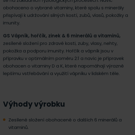
se na základních fyziologických procesech. Navíc
obohaceno o vybrané vitaminy, které spolu s minerály
přispívají k udržování silných kostí, zubů, vlasů, pokožky a
imunity.
GS Vápník, hořčík, zinek & 6 minerálů a vitaminů,
zesílené složení pro zdravé kosti, zuby, vlasy, nehty,
pokožka a podporu imunity. Hořčík a vápník jsou v
přípravku v optimálním poměru 2:1 a navíc je přípravek
obohacen o vitaminy D a K, které napomáhají výrazně
lepšímu vstřebávání a využití vápníku v lidském těle.
Výhody výrobku
Zesílené složení obohacené o dalších 6 minerálů a
vitaminů.