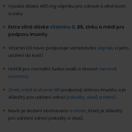
Vysoká dávka 400 mg vápníku pro zdravé a silné kosti
a zuby.
Extra silná dávka
vitaminu D
,
B6, zinku a mědi
pro
podporu imunity
.
Vitamin D3 navíc podporuje vstřebávání
vápníku
a jeho
uložení do kostí.
Hořčík pro normální funkci svalů a činnost
nervové
soustavy
.
Zinek
,
měď
a
vitamin B6
podporují dobrou imunitu a je
důležitý pro udržení zdraví
pokožky, vlasů a nehtů
.
Navíc je složení obohaceno o
biotin
, který je důležitý
pro udržení zdraví pokožky a vlasů.