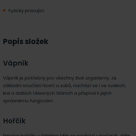
Fyzicky pracující
Popis složek
Vápník
Vápník je potřebný pro všechny živé organismy. Je
základní součástí kostí a zubů, nachází se i ve svalech,
krvi a dalších tělesných tkáních a přispívá k jejich
správnému fungování.
Hořčík
Nejvíce hořčíku v lidském těle se nachází v kostech, dále