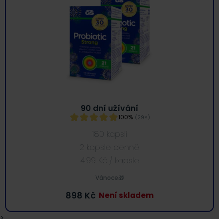
90 dní užívání
100%
(29×)
180 kapslí
2 kapsle denně
4.99
Kč
/ kapsle
Vánoce🎁
898
Kč
Není skladem
>