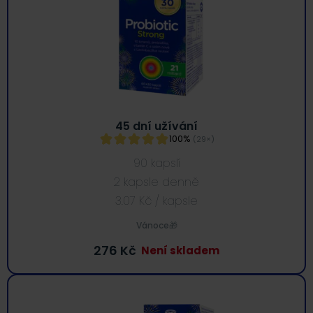
45 dní užívání
100%
(29×)
90 kapslí
2 kapsle denně
3.07
Kč
/ kapsle
Vánoce🎁
276
Kč
Není skladem