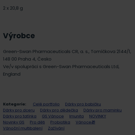
2 x 20,8 g
Výrobce
Green-Swan Pharmaceuticals CR, a. s., Tomíčkova 2144/1,
148 00 Praha 4, Česko
Ve/v spolupráci s Green-Swan Pharmaceuticals Ltd,
England
Kategorie:
Celé portfolio
Dárky pro babičku
Dárky pro dceru
Dárky pro dědečka
Dárky pro maminku
Dárky pro tatínka
GS Vánoce
Imunita
NOVINKY
Novinky GS
Pro děti
Probiotika
Vánoce🎁
Vánoční multibalení
Zažívání