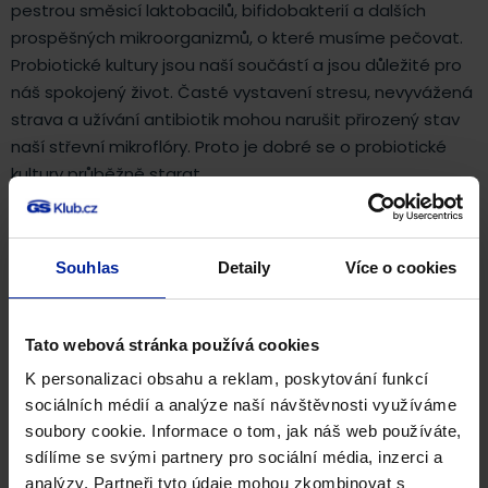
pestrou směsicí laktobacilů, bifidobakterií a dalších
prospěšných mikroorganizmů, o které musíme pečovat.
Probiotické kultury jsou naší součástí a jsou důležité pro
náš spokojený život. Časté vystavení stresu, nevyvážená
strava a užívání antibiotik mohou narušit přirozený stav
naší střevní mikroflóry. Proto je dobré se o probiotické
kultury průběžně starat.
Vyvážené zastoupení vícero odolných
kmenů v rámci
užívání, nám přispívá k lepší harmonizaci střevní
Souhlas
Detaily
Více o cookies
flóry.
Tato webová stránka používá cookies
Unikátní složení
K personalizaci obsahu a reklam, poskytování funkcí
sociálních médií a analýze naší návštěvnosti využíváme
soubory cookie. Informace o tom, jak náš web používáte,
Unikátní kombinace:
sdílíme se svými partnery pro sociální média, inzerci a
analýzy. Partneři tyto údaje mohou zkombinovat s