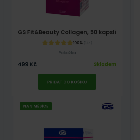
GS Fit&Beauty Collagen, 50 kapslí
100%
(14×)
Pokožka
499
Kč
Skladem
PŘIDAT DO KOŠÍKU
NA 3 MĚSÍCE