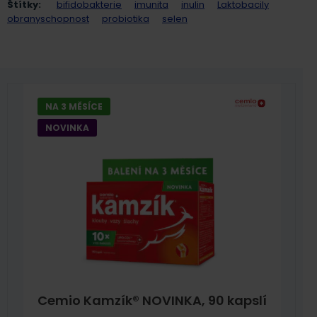
Štítky:
bifidobakterie
imunita
inulin
Laktobacily
obranyschopnost
probiotika
selen
NA 3 MĚSÍCE
NOVINKA
Cemio Kamzík® NOVINKA, 90 kapslí