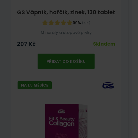
GS Vápník, hořčík, zinek, 130 tablet
99%
(41×)
Minerály a stopové prvky
207
Kč
Skladem
PŘIDAT DO KOŠÍKU
NA 1,5 MĚSÍCE