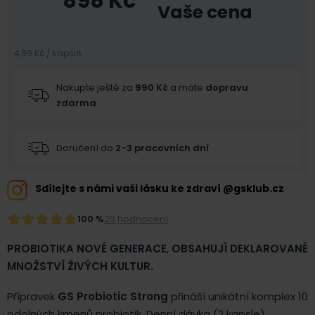
898
Kč
Vaše cena
4,99 Kč / kapsle
Nakupte ještě za
990
Kč
a máte
dopravu
zdarma
Doručení do
2-3 pracovních dní
.
Sdílejte s námi vaši lásku ke zdraví @gsklub.cz
100 %
29 hodnocení
PROBIOTIKA NOVÉ GENERACE
,
OBSAHUJÍ DEKLAROVANÉ
MNOŽSTVÍ ŽIVÝCH KULTUR.
Přípravek
GS Probiotic Strong
přináší unikátní komplex 10
odolných kmenů probiotik. Denní dávka (2 kapsle)