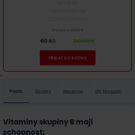
30 tablet
1 tableta denně
2.00
Kč
/ tableta
Energie a vitalita
60
Kč
Skladem
PŘIDAT DO KOŠÍKU
>
Popis
Složení
Recenze
GS Magazín
Vitaminy skupiny B mají
schopnost: