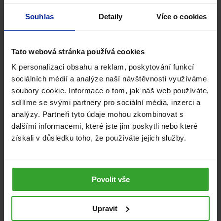
Souhlas
Detaily
Více o cookies
Tato webová stránka používá cookies
K personalizaci obsahu a reklam, poskytování funkcí
Vitaminy B
, B
a B
, biotin a niacin podporují normální
sociálních médií a analýze naší návštěvnosti využíváme
1
6
12
soubory cookie. Informace o tom, jak náš web používáte,
psychickou činnost
sdílíme se svými partnery pro sociální média, inzerci a
analýzy. Partneři tyto údaje mohou zkombinovat s
dalšími informacemi, které jste jim poskytli nebo které
získali v důsledku toho, že používáte jejich služby.
Povolit vše
Upravit