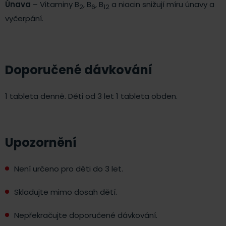
Únava
– Vitaminy B
, B
, B
a niacin snižují míru únavy a
2
6
12
vyčerpání.
Doporučené dávkování
1 tableta denně. Děti od 3 let 1 tableta obden.
Upozornění
Není určeno pro děti do 3 let.
Skladujte mimo dosah dětí.
Nepřekračujte doporučené dávkování.