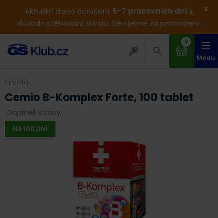
x
Aktuální doba doručení:
5–7 pracovních dní
z
důvodu stěhování skladu. Děkujeme za pochopení.
0
Menu
Imunita
Cemio B-Komplex Forte, 100 tablet
Doplněk stravy
NA 100 DNÍ