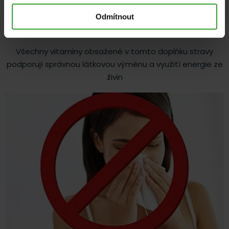
Odmítnout
Všechny vitaminy obsažené v tomto doplňku stravy
podporují správnou látkovou výměnu a využití energie ze
živin