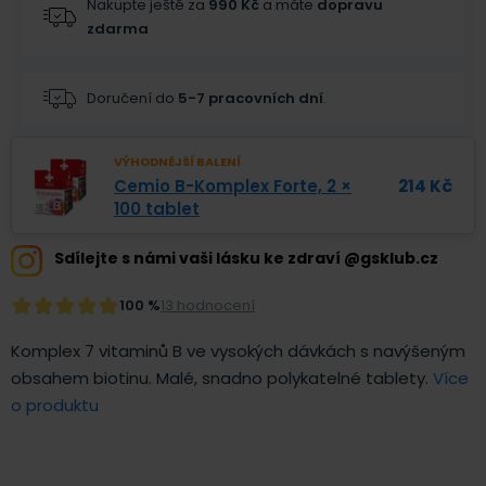
Nakupte ještě za
990
Kč
a máte
dopravu
zdarma
Doručení do
5-7 pracovních dní
.
VÝHODNĚJŠÍ BALENÍ
Cemio B-Komplex Forte, 2 ×
214
Kč
100 tablet
Sdílejte s námi vaši lásku ke zdraví @gsklub.cz
100 %
13 hodnocení
Komplex 7 vitaminů B ve vysokých dávkách s navýšeným
obsahem biotinu. Malé, snadno polykatelné tablety.
Více
o produktu