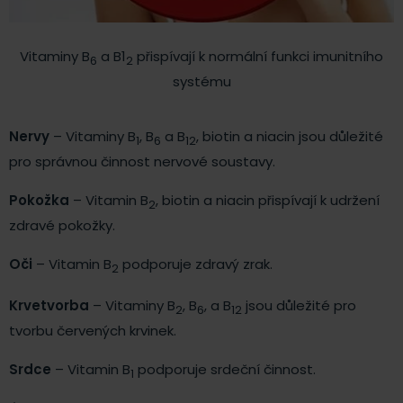
Vitaminy B
a B1
přispívají k normální funkci imunitního
6
2
systému
Nervy
– Vitaminy B
, B
a B
, biotin a niacin jsou důležité
1
6
12
pro správnou činnost nervové soustavy.
Pokožka
– Vitamin B
, biotin a niacin přispívají k udržení
2
zdravé pokožky.
Oči
– Vitamin B
podporuje zdravý zrak.
2
Krvetvorba
– Vitaminy B
, B
, a B
jsou důležité pro
2
6
12
tvorbu červených krvinek.
Srdce
– Vitamin B
podporuje srdeční činnost.
1