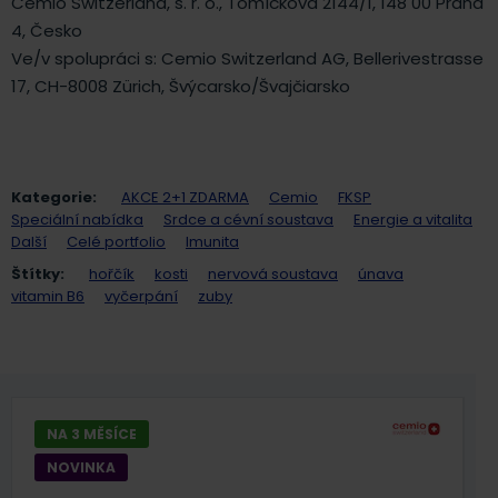
Cemio Switzerland, s. r. o., Tomíčkova 2144/1, 148 00 Praha
4, Česko
Ve/v spolupráci s: Cemio Switzerland AG, Bellerivestrasse
17, CH-8008 Zürich, Švýcarsko/Švajčiarsko
Kategorie:
AKCE 2+1 ZDARMA
Cemio
FKSP
Speciální nabídka
Srdce a cévní soustava
Energie a vitalita
Další
Celé portfolio
Imunita
Štítky:
hořčík
kosti
nervová soustava
únava
vitamin B6
vyčerpání
zuby
NA 3 MĚSÍCE
NOVINKA