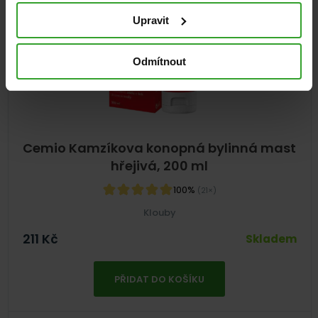
Upravit
Odmítnout
Cemio Kamzíkova konopná bylinná mast
hřejivá, 200 ml
100%
(21×)
Klouby
211
Kč
Skladem
PŘIDAT DO KOŠÍKU