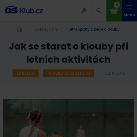
0
Menu
GS Magazín
Letní sporty & péče o klouby
Jak se starat o klouby při
letních aktivitách
Lifestyle
Pohybová soustava
02. 8. 2019