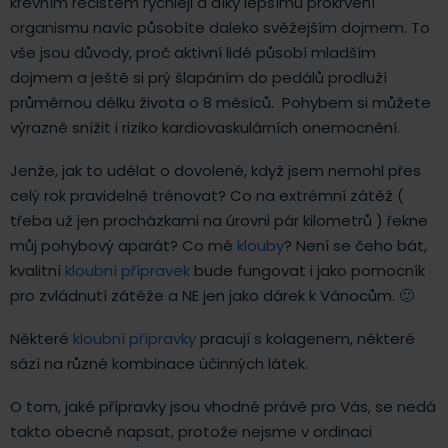
krevním řečištěm rychleji a díky lepšímu prokrvení
organismu navíc působíte daleko svěžejším dojmem. To
vše jsou důvody, proč aktivní lidé působí mladším
dojmem a ještě si prý šlapáním do pedálů prodluží
průměrnou délku života o 8 měsíců. Pohybem si můžete
výrazně snížit i riziko kardiovaskulárních onemocnění.
Jenže, jak to udělat o dovolené, když jsem nemohl přes
celý rok pravidelně trénovat? Co na extrémní zátěž (
třeba už jen procházkami na úrovni pár kilometrů ) řekne
můj pohybový aparát? Co mé
klouby
? Není se čeho bát,
kvalitní
kloubní přípravek
bude fungovat i jako pomocník
pro zvládnutí zátěže a NE jen jako dárek k Vánocům. 🙂
Některé
kloubní přípravky
pracují s kolagenem, některé
sází na různé kombinace účinných látek.
O tom, jaké přípravky jsou vhodné právě pro Vás, se nedá
takto obecně napsat, protože nejsme v ordinaci