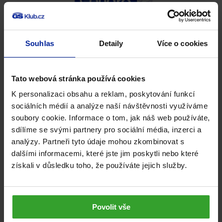
Souhlas
Detaily
Více o cookies
GS Condro® DIAMANT, 120 tablet
Tato webová stránka používá cookies
94%
(42×)
K personalizaci obsahu a reklam, poskytování funkcí
Klouby
sociálních médií a analýze naší návštěvnosti využíváme
soubory cookie. Informace o tom, jak náš web používáte,
572
Kč
Skladem
sdílíme se svými partnery pro sociální média, inzerci a
analýzy. Partneři tyto údaje mohou zkombinovat s
PŘIDAT DO KOŠÍKU
dalšími informacemi, které jste jim poskytli nebo které
získali v důsledku toho, že používáte jejich služby.
DOPORUČUJEME
Povolit vše