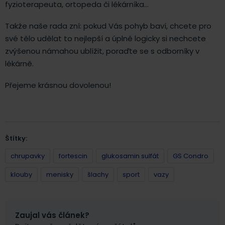
fyzioterapeuta, ortopeda či lékárníka…
Takže naše rada zní: pokud Vás pohyb baví, chcete pro
své tělo udělat to nejlepší a úplně logicky si nechcete
zvýšenou námahou ublížit, poraďte se s odborníky v
lékárně.
Přejeme krásnou dovolenou!
Štítky:
chrupavky
fortescin
glukosamin sulfát
GS Condro
klouby
menisky
šlachy
sport
vazy
Zaujal vás článek?