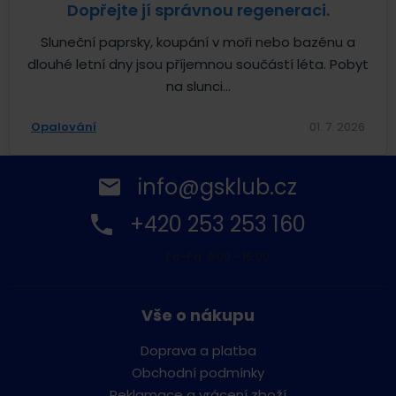
Dopřejte jí správnou regeneraci.
Sluneční paprsky, koupání v moři nebo bazénu a
dlouhé letní dny jsou příjemnou součástí léta. Pobyt
na slunci...
Opalování
01. 7. 2026
info@gsklub.cz
+420 253 253 160
Po-Pá: 9:00 - 16:00
Vše o nákupu
Doprava a platba
Obchodní podmínky
Reklamace a vrácení zboží