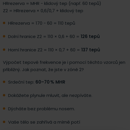
HRrezerva = MHR − klidový tep (např. 60 tepů)
Z2 = HRrezerva × 0,6/0,7 + klidový tep
HRrezerva = 170 − 60 = 110 tepů
Dolní hranice Z2 = 110 × 0,6 + 60 =
126 tepů
Horní hranice Z2 = 110 × 0,7 + 60 =
137 tepů
Výpočet tepové frekvence je i pomocí těchto vzorců jen
přibližný. Jak poznat, že jste v zóně 2?
Srdeční tep:
60–70 % MHR
Dokážete plynule mluvit, ale nezpíváte.
Dýcháte bez problému nosem.
Vaše tělo se zahřívá a mírně potí