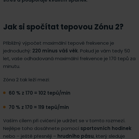
Jak si spočítat tepovou Zónu 2?
Přibližný výpočet maximální tepové frekvence je
jednoduchý:
220 mínus váš věk
. Pokud je vám tedy 50
let, vaše odhadovaná maximální frekvence je 170 tepů za
minutu.
Zóna 2 tak leží mezi:
60 % z 170 = 102 tepů/min
70 % z 170 = 119 tepů/min
Vaším cílem při cvičení je udržet se v tomto rozmezí.
Nejlépe toho dosáhnete pomocí
sportovních hodinek
nebo – ještě přesněji –
hrudního pásu
, který sleduje