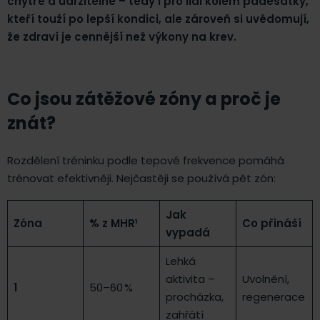
chytře a udržitelně – tedy i pro lidi kolem padesátky,
kteří touží po lepší kondici, ale zároveň si uvědomují,
že zdraví je cennější než výkony na krev.
Co jsou zátěžové zóny a proč je
znát?
Rozdělení tréninku podle tepové frekvence pomáhá
trénovat efektivněji. Nejčastěji se používá pět zón:
Jak
Zóna
% z MHR¹
Co přináší
vypadá
Lehká
aktivita –
Uvolnění,
1
50–60 %
procházka,
regenerace
zahřátí