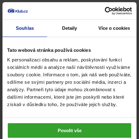
Intenzita tréninku je příjemná.
Souhlas
Detaily
Více o cookies
Jaké aktivity do Zóny 2 patří?
Výhodou je, že se nemusíte pouštět do žádných
Tato webová stránka používá cookies
krkolomných cvičení. Do Zóny 2 se dostanete např. při:
K personalizaci obsahu a reklam, poskytování funkcí
sociálních médií a analýze naší návštěvnosti využíváme
svižné
chůzi
soubory cookie. Informace o tom, jak náš web používáte,
sdílíme se svými partnery pro sociální média, inzerci a
pomalém
běhu
nebo
joggingu
analýzy. Partneři tyto údaje mohou zkombinovat s
dalšími informacemi, které jste jim poskytli nebo které
jízdě na
kole
získali v důsledku toho, že používáte jejich služby.
plavání
v klidném tempu
běžkách
nebo delší turistice
Povolit vše