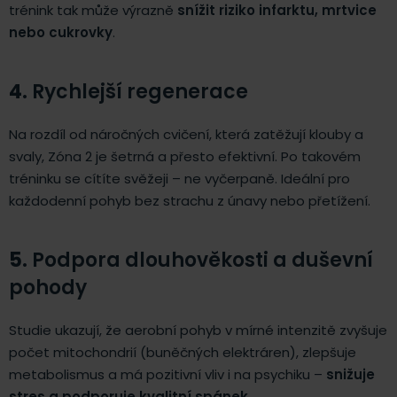
trénink tak může výrazně
snížit riziko infarktu, mrtvice
nebo cukrovky
.
4.
Rychlejší regenerace
Na rozdíl od náročných cvičení, která zatěžují klouby a
svaly, Zóna 2 je šetrná a přesto efektivní. Po takovém
tréninku se cítíte svěžeji – ne vyčerpaně. Ideální pro
každodenní pohyb bez strachu z únavy nebo přetížení.
5.
Podpora dlouhověkosti a duševní
pohody
Studie ukazují, že aerobní pohyb v mírné intenzitě zvyšuje
počet mitochondrií (buněčných elektráren), zlepšuje
metabolismus a má pozitivní vliv i na psychiku –
snižuje
stres a podporuje kvalitní spánek
.