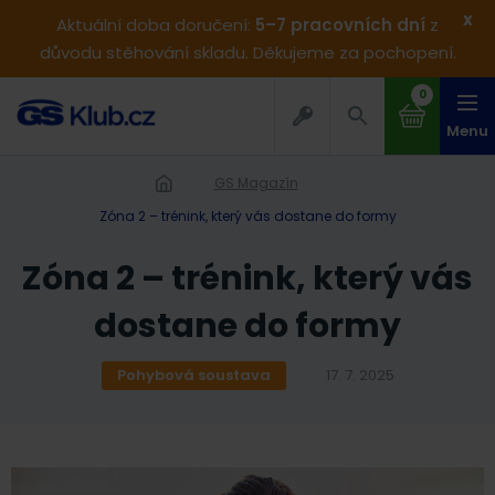
x
Aktuální doba doručení:
5–7 pracovních dní
z
důvodu stěhování skladu. Děkujeme za pochopení.
0
Menu
GS Magazín
Zóna 2 – trénink, který vás dostane do formy
Zóna 2 – trénink, který vás
dostane do formy
Pohybová soustava
17. 7. 2025