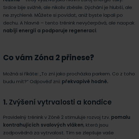
Srdce bije svižně, ale nikoliv zběsile. Dýchání je hlubší, ale
ne zrychlené. Můžete si povídat, aniž byste lapali po
dechu. A hlavně – tento trénink nevyčerpává, ale naopak
nabíjí energií a podporuje regeneraci
.
Co vám Zóna 2 přinese?
Možná si říkáte: „To zní jako procházka parkem. Co z toho
budu mít?“ Odpověď zní:
překvapivě hodně.
1.
Zvýšení vytrvalosti a kondice
Pravidelný trénink v Zóně 2 stimuluje rozvoj tzv.
pomalu
kontrahujících svalových vláken
, která jsou
zodpovědná za vytrvalost. Tím se zlepšuje vaše