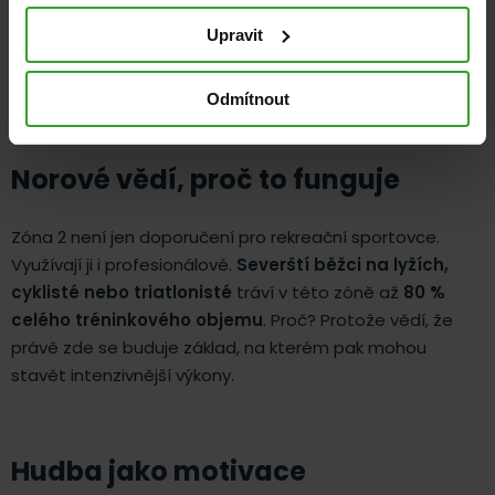
jízdě na
rotopedu
nebo
veslovacím trenažéru
Upravit
Důležité je udržet si stabilní tempo a najít správný
rytmus.
Odmítnout
Norové vědí, proč to funguje
Zóna 2 není jen doporučení pro rekreační sportovce.
Využívají ji i profesionálové.
Severští běžci na lyžích,
cyklisté nebo triatlonisté
tráví v této zóně až
80 %
celého tréninkového objemu
. Proč? Protože vědí, že
právě zde se buduje základ, na kterém pak mohou
stavět intenzivnější výkony.
Hudba jako motivace