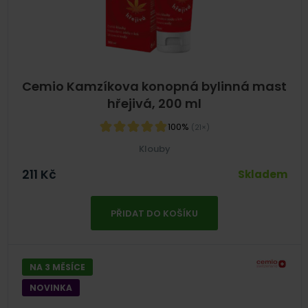
Cemio Kamzíkova konopná bylinná mast
hřejivá, 200 ml
100%
(21×)
Klouby
211
Kč
Skladem
PŘIDAT DO KOŠÍKU
NA 3 MĚSÍCE
NOVINKA