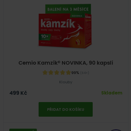
Cemio Kamzík® NOVINKA, 90 kapslí
99%
(64×)
Klouby
499
Kč
Skladem
PŘIDAT DO KOŠÍKU