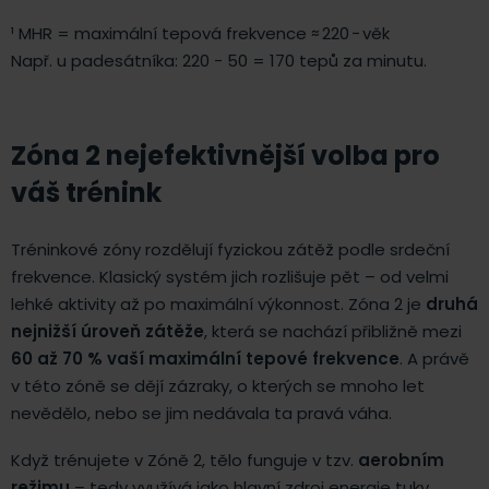
¹ MHR = maximální tepová frekvence ≈ 220 − věk
Např. u padesátníka: 220 − 50 = 170 tepů za minutu.
Zóna 2 nejefektivnější volba pro
váš trénink
Tréninkové zóny rozdělují fyzickou zátěž podle srdeční
frekvence. Klasický systém jich rozlišuje pět – od velmi
lehké aktivity až po maximální výkonnost. Zóna 2 je
druhá
nejnižší úroveň zátěže
, která se nachází přibližně mezi
60 až 70 % vaší maximální tepové frekvence
. A právě
v této zóně se dějí zázraky, o kterých se mnoho let
nevědělo, nebo se jim nedávala ta pravá váha.
Když trénujete v Zóně 2, tělo funguje v tzv.
aerobním
režimu
– tedy využívá jako hlavní zdroj energie tuky.