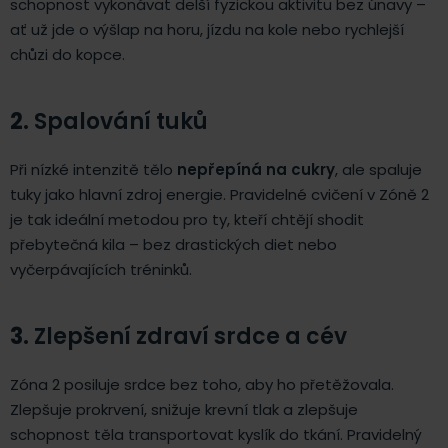
schopnost vykonávat delší fyzickou aktivitu bez únavy –
ať už jde o výšlap na horu, jízdu na kole nebo rychlejší
chůzi do kopce.
2.
Spalování tuků
Při nízké intenzitě tělo
nepřepíná na cukry
, ale spaluje
tuky jako hlavní zdroj energie. Pravidelné cvičení v Zóně 2
je tak ideální metodou pro ty, kteří chtějí shodit
přebytečná kila – bez drastických diet nebo
vyčerpávajících tréninků.
3.
Zlepšení zdraví srdce a cév
Zóna 2 posiluje srdce bez toho, aby ho přetěžovala.
Zlepšuje prokrvení, snižuje krevní tlak a zlepšuje
schopnost těla transportovat kyslík do tkání. Pravidelný