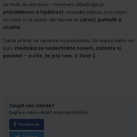
se hnát do extrému – mnohem důležitější je
pravidelnost a trpělivost
. Výsledky přijdou, a to nejen
na váze či ve výdrži, ale hlavně ve
zdraví, pohodě a
vitalitě
.
Takže příště, až vyrazíte na procházku, do kopců nebo na
kolo,
zhluboka se nadechněte nosem, začněte si
povídat – a víte, že jste tam. V Zóně 2.
Zaujal vás článek?
Dejte o něm vědět svým přátelům.
Facebook
Twitter