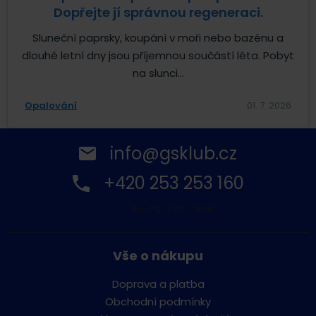
Dopřejte jí správnou regeneraci.
Sluneční paprsky, koupání v moři nebo bazénu a
dlouhé letní dny jsou příjemnou součástí léta. Pobyt
na slunci...
Opalování
01. 7. 2026
info@gsklub.cz
+420 253 253 160
Po-Pá: 9:00 - 16:00
Vše o nákupu
Doprava a platba
Obchodní podmínky