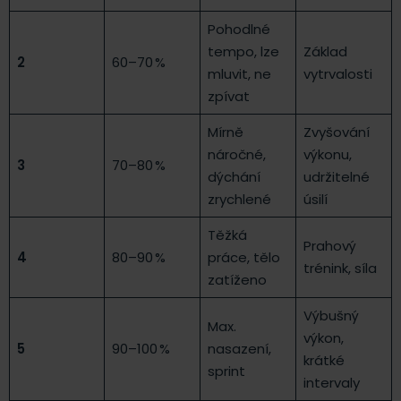
Pohodlné
tempo, lze
Základ
2
60–70 %
mluvit, ne
vytrvalosti
zpívat
Mírně
Zvyšování
náročné,
výkonu,
3
70–80 %
dýchání
udržitelné
zrychlené
úsilí
Těžká
Prahový
4
80–90 %
práce, tělo
trénink, síla
zatíženo
Výbušný
Max.
výkon,
5
90–100 %
nasazení,
krátké
sprint
intervaly