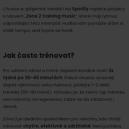
Chcete si zpříjemnit trénink? Na
Spotify
najdete playlisty
s názvem „
Zone 2 training music
“, které mají rytmus
odpovídající této intenzitě. Hudba vám pomůže držet si
stálé tempo, aniž byste se honili.
Jak často trénovat?
Pro udržení zdraví a mírné zlepšení kondice stačí
3x
týdně po 30–45 minutách
. Pokud chcete výrazněji
zlepšit výkonnost nebo hubnout, přidejte 1–2 delší
tréninky (60–90 minut). Výhodou je, že tento typ tréninku
není náročný na regeneraci, takže se dá zařazovat i
denně.
Zóna 2 je ideálním společníkem pro všechny, kdo chtějí
trénovat
chytře, efektivně a udržitelně
. Není potřeba