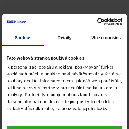
Souhlas
Detaily
Více o cookies
Tato webová stránka používá cookies
K personalizaci obsahu a reklam, poskytování funkcí
GS Betakaroten gold 15 mg, 80+40 kapslí
sociálních médií a analýze naší návštěvnosti využíváme
soubory cookie. Informace o tom, jak náš web používáte,
100%
(30×)
sdílíme se svými partnery pro sociální média, inzerci a
Opalování
analýzy. Partneři tyto údaje mohou zkombinovat s
dalšími informacemi, které jste jim poskytli nebo které
210
Kč
Skladem
získali v důsledku toho, že používáte jejich služby.
PŘIDAT DO KOŠÍKU