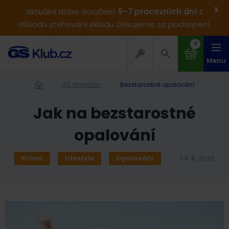
x
Aktuální doba doručení:
5–7 pracovních dní
z
důvodu stěhování skladu. Děkujeme za pochopení.
0
Menu
GS Magazín
Bezstarostné opalování
Jak na bezstarostné
opalování
Krása
Lifestyle
Opalování
04. 8. 2020