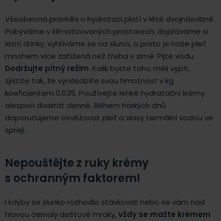
Všeobecná pravidla o hydrataci platí v létě dvojnásobně.
Pobýváme v klimatizovaných prostorech, dopřáváme si
letní drinky, vyhříváme se na slunci, a proto je naše pleť
mnohem více zatížená než třeba v zimě. Pijte vodu.
Dodržujte pitný režim
. Kolik byste toho měli vypít,
zjistíte tak, že vynásobíte svou hmotnost v kg
koeficientem 0,035. Používejte lehké hydratační krémy
alespoň dvakrát denně. Během horkých dnů
doporučujeme osvěžovat pleť a vlasy termální vodou ve
spreji.
Nepouštějte z ruky krémy
s ochranným faktorem!
I kdyby se slunko rozhodlo stávkovat nebo se vám nad
hlavou černaly dešťové mraky,
vždy se mažte krémem