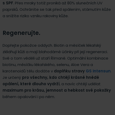
s SPF
. Přes mraky totiž proniká až 80% slunečních UV
paprsků. Ochráníte se tak před spálením, stárnutím kůže
a snížíte riziko vzniku rakoviny kůže.
Regenerujte.
Dopřejte pokožce oddych. Biotin a měsíček lékařský
zklidňují kůži a mají blahodárné účinky při její regeneraci.
Své o tom věděli už staří Římané. Optimální kombinace
biotinu, měsíčku lékařského, selenu, Aloe Vera a
karotenoidů tělu dodáte v
doplňku stravy
GS Intensun
.
Je určený
pro všechny, kdo chtějí krásné
hnědé
opálení, které dlouho vydrží
, a navíc chtějí udělat
maximum pro krásu, jemnost a hebkost své pokožky
během opalování i po něm.