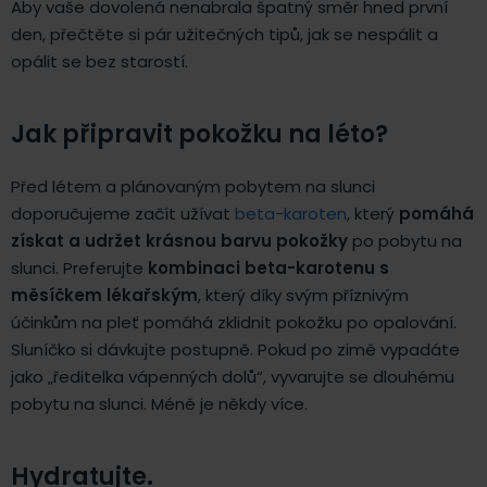
Aby vaše dovolená nenabrala špatný směr hned první
den, přečtěte si pár užitečných tipů, jak se nespálit a
opálit se bez starostí.
Jak připravit pokožku na léto?
Před létem a plánovaným pobytem na slunci
doporučujeme začít užívat
beta-karoten
, který
pomáhá
získat a udržet krásnou barvu pokožky
po pobytu na
slunci. Preferujte
kombinaci beta-karotenu s
měsíčkem lékařským
, který díky svým příznivým
účinkům na pleť pomáhá zklidnit pokožku po opalování.
Sluníčko si dávkujte postupně. Pokud po zimě vypadáte
jako „ředitelka vápenných dolů“, vyvarujte se dlouhému
pobytu na slunci. Méně je někdy více.
Hydratujte.