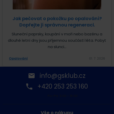
Jak pečovat o pokožku po opalování?
Dopřejte jí správnou regeneraci.
Sluneční paprsky, koupání v moři nebo bazénu a
dlouhé letní dny jsou příjemnou součástí léta. Pobyt
na slunci...
Opalování
01. 7. 2026
info@gsklub.cz
+420 253 253 160
Po-Pá: 9:00 - 16:00
Vše o nákupu