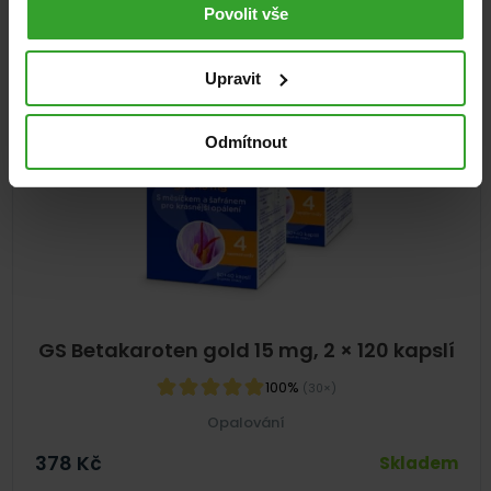
Povolit vše
NA 8 MĚSÍCŮ
Upravit
Odmítnout
GS Betakaroten gold 15 mg, 2 × 120 kapslí
100%
(30×)
Opalování
378
Kč
Skladem