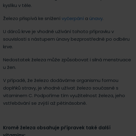
kyslíku v těle.
Železo přispívá ke snížení
vyčerpání
a
únavy
.
U dárců krve je vhodné užívání tohoto přípravku v
souvislosti s nástupem únavy bezprostředně po odběru
krve.
Nedostatek železa může způsobovat i silná menstruace
u žen.
V případě, že železo dodáváme organismu formou
doplňků stravy, je vhodné užívat železo současně s
vitaminem C. Podpoříme tím využitelnost železa, jeho
vstřebávání se zvýší až pětinásobně.
Kromě železa obsahuje přípravek také další
vitaminy: