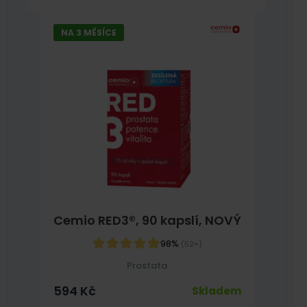
NA 3 MĚSÍCE
Cemio RED3®, 90 kapslí, NOVÝ
98%
(52×)
Prostata
594
Kč
Skladem