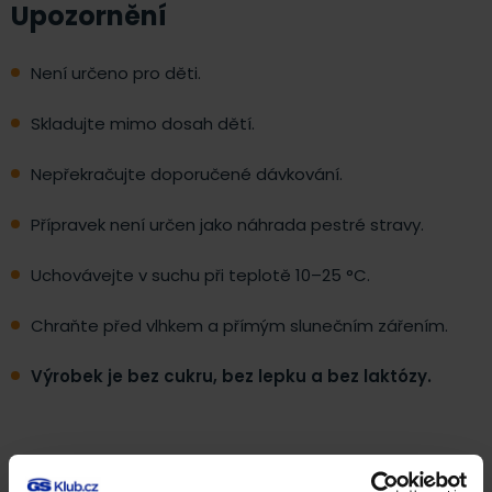
Upozornění
Není určeno pro děti.
Skladujte mimo dosah dětí.
Nepřekračujte doporučené dávkování.
Přípravek není určen jako náhrada pestré stravy.
Uchovávejte v suchu při teplotě 10–25 °C.
Chraňte před vlhkem a přímým slunečním zářením.
Výrobek je bez cukru, bez lepku a bez laktózy.
Hmotnost obsahu