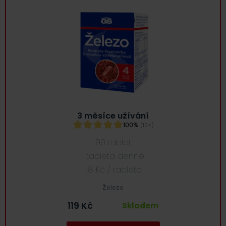
3 měsíce užívání
100%
(10×)
90 tablet
1 tableta denně
1,8 Kč / tableta
Železo
119
Kč
Skladem