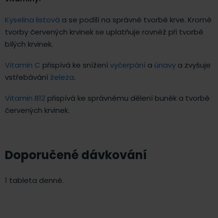
Kyselina listová
a se podílí na správné tvorbě krve. Kromě
tvorby červených krvinek se uplatňuje rovněž při tvorbě
bílých krvinek.
Vitamin C
přispívá ke snížení
vyčerpání
a
únavy
a zvyšuje
vstřebávání
železa
.
Vitamin B12
přispívá ke správnému dělení buněk a tvorbě
červených krvinek.
Doporučené dávkování
1 tableta denně.