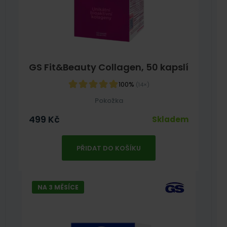
GS Fit&Beauty Collagen, 50 kapslí
100%
(14×)
Pokožka
499
Kč
Skladem
PŘIDAT DO KOŠÍKU
NA 3 MĚSÍCE