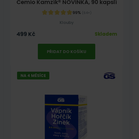
Cemio Kamzík® NOVINKA, 90 kapslí
99%
(64×)
Klouby
499
Kč
Skladem
PŘIDAT DO KOŠÍKU
NA 4 MĚSÍCE