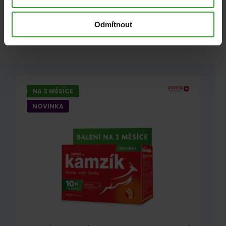
Vitaminy pro těhotné
Železo
Štítky:
kyselina listová
únava
vitamin B12
Vitamin C
Odmítnout
vyčerpání
železo
NA 3 MĚSÍCE
NOVINKA