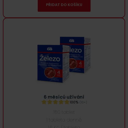
PŘIDAT DO KOŠÍKU
6 měsíců užívání
100%
(10×)
180 tablet
1 tableta denně
1,6 Kč / tableta