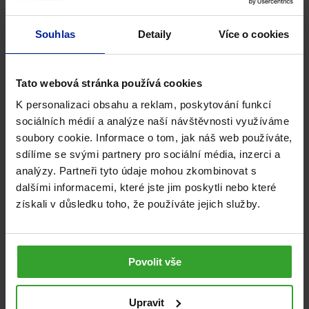
30 tablet
Souhlas
Detaily
Více o cookies
9,6 g
Tato webová stránka používá cookies
K personalizaci obsahu a reklam, poskytování funkcí
Výrobce
sociálních médií a analýze naší návštěvnosti využíváme
soubory cookie. Informace o tom, jak náš web používáte,
Se svolením Green
–
Swan Pharmaceuticals Ltd., England
sdílíme se svými partnery pro sociální média, inzerci a
analýzy. Partneři tyto údaje mohou zkombinovat s
vyrábí Green
–
Swan Pharmaceuticals CR a. s. Pod
dalšími informacemi, které jste jim poskytli nebo které
Višňovkou 27, 140 00 Praha 4-Krč, Česká republika.
získali v důsledku toho, že používáte jejich služby.
Kategorie:
2. a 3. trimestr těhotenství a kojení
Celé portfolio
Povolit vše
Menstruace
Příprava na otěhotnění a 1. trimestr těhotenství
Pro ženy
Sport
Srdce a cévní soustava
Srdce a cévy
Těhotenství
Vitaminy a minerály pro sportovce
Upravit