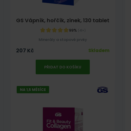
GS Vápník, hořčík, zinek, 130 tablet
99%
(41×)
Minerály a stopové prvky
207
Kč
Skladem
PŘIDAT DO KOŠÍKU
NA 1,5 MĚSÍCE