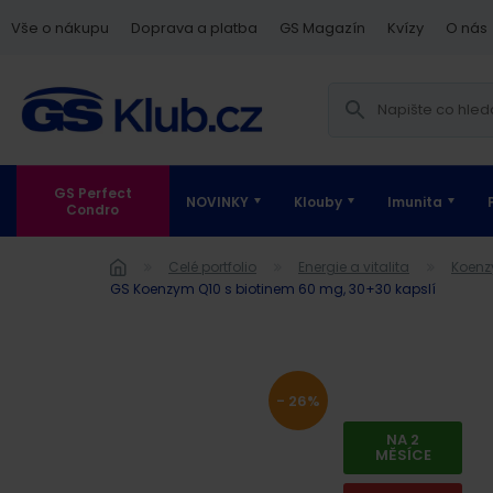
Vše o nákupu
Doprava a platba
GS Magazín
Kvízy
O nás
GS Perfect
NOVINKY
Klouby
Imunita
Condro
Celé portfolio
Energie a vitalita
Koen
GS Koenzym Q10 s biotinem 60 mg, 30+30 kapslí
- 26%
NA 2
MĚSÍCE