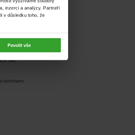
ěvnosti využíváme soubory
n
, inzerci a analýzy. Partneři
li v důsledku toho, že
Povolit vše
íce. Má
s biotinem,