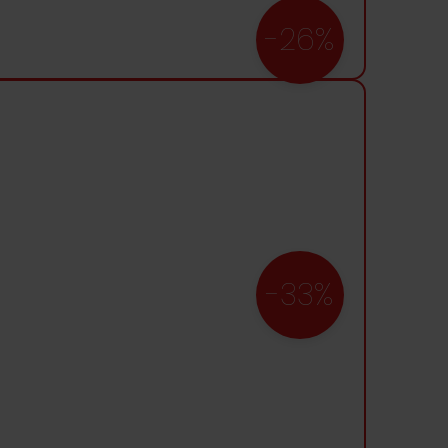
-26%
-33%