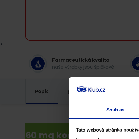
>
Farmaceutická kvalita
naše výrobky jsou špičkové
Popis
Složení
Recenze
Souhlas
Tato webová stránka použív
60 mg koenzymu Q10