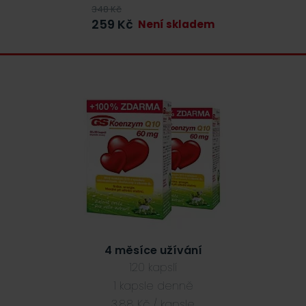
348
Kč
259
Kč
Není skladem
4 měsíce užívání
120 kapslí
1 kapsle denně
3,88 Kč / kapsle