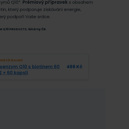
zymů Q10*.
Prémiový přípravek
s obsahem
n, který podporuje získávání energie,
terý podpoří Vaše srdce.
YM Q10 PRODUCTS, lékárny ČR.
NĚJŠÍ BALENÍ
oenzym Q10 s biotinem 60
466
Kč
2 × 60 kapslí