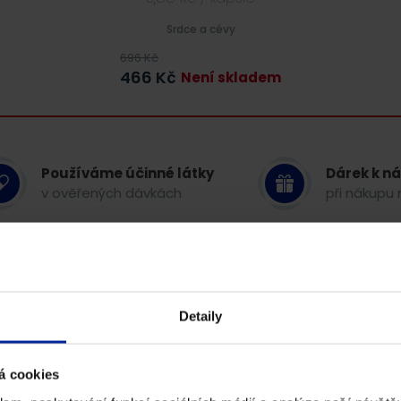
Srdce a cévy
696
Kč
466
Kč
Není skladem
Používáme účinné látky
Dárek k n
v ověřených dávkách
při nákupu 
GS Magazín
Detaily
á cookies
S vysokou
Navíc oboh