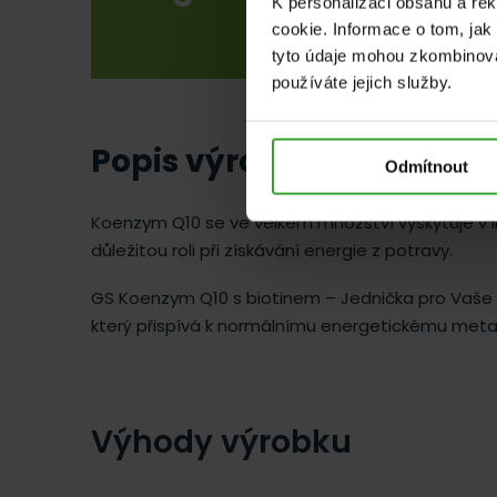
K personalizaci obsahu a re
cookie. Informace o tom, jak
tyto údaje mohou zkombinovat
používáte jejich služby.
Popis výrobku
Odmítnout
Koenzym Q10 se ve velkém množství vyskytuje v li
důležitou roli při získávání energie z potravy.
GS Koenzym Q10 s biotinem – Jednička pro Vaše 
který přispívá k normálnímu energetickému meta
Výhody výrobku