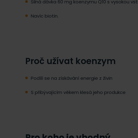
Silná dávka 60 mg koenzymu Q10 s vysokou vst
Navíc biotin.
Proč užívat koenzym
Podílí se na získávání energie z živin
S přibývajícím věkem klesá jeho produkce
Pro koho je vhodný