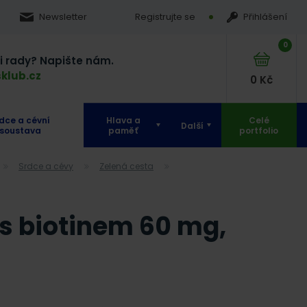
Newsletter
Registrujte se
Přihlášení
0
si rady? Napište nám.
klub.cz
0
Kč
dce a cévní
Hlava a
Celé
Další
soustava
paměť
portfolio
Srdce a cévy
Zelená cesta
s biotinem 60 mg,