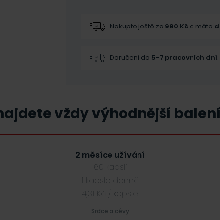
Nakupte ještě za
990
Kč
a máte
d
Doručení do
5-7 pracovních dní
.
ajdete vždy výhodnější balení
2 měsíce užívání
60 kapslí
1 kapsle denně
4,31 Kč / kapsle
Srdce a cévy