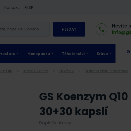
Kontakt
FKSP
Nevíte 
HLEDAT
info@gs
Sr
Prostata
Menopauza
Těhotenství
Krása
zym Q10
Krásný vzhled
Pro ženy
Srdce a cévní soustava
GS Koenzym Q10 
30+30 kapslí
Doplněk stravy