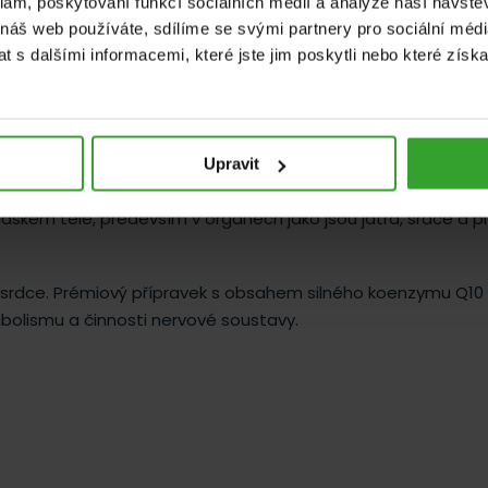
klam, poskytování funkcí sociálních médií a analýze naší návšt
vstřebatelností
bioti
 náš web používáte, sdílíme se svými partnery pro sociální média
 s dalšími informacemi, které jste jim poskytli nebo které získa
Upravit
dském těle, především v orgánech jako jsou játra, srdce a pl
srdce. Prémiový přípravek s obsahem silného koenzymu Q10 
bolismu a činnosti nervové soustavy.