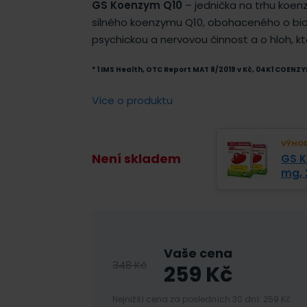
GS Koenzym Q10
– jednička na trhu koen
silného koenzymu Q10, obohaceného o bioti
psychickou a nervovou činnost a o hloh, k
* 1 IMS Health, OTC Report MAT 8/2019 v Kč, 04K1 COENZ
Více o produktu
VÝHOD
Není skladem
GS K
mg, 
Vaše cena
348
Kč
259
Kč
Nejnižší cena za posledních 30 dní: 259 Kč