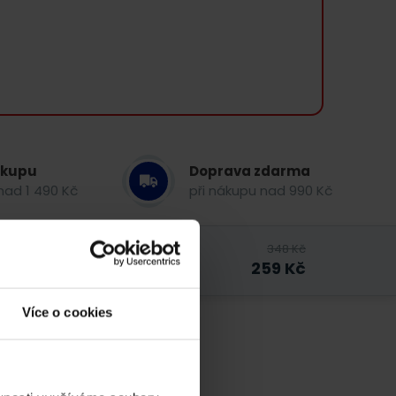
ákupu
Doprava zdarma
nad 1 490 Kč
při nákupu nad 990 Kč
348
Kč
259
Kč
Více o cookies
acený o