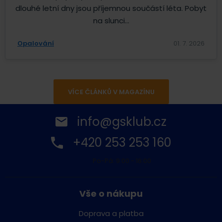
dlouhé letní dny jsou příjemnou součástí léta. Pobyt
na slunci...
Opalování
01. 7. 2026
VÍCE ČLÁNKŮ V MAGAZÍNU
info@gsklub.cz
+420 253 253 160
Po-Pá: 9:00 - 16:00
Vše o nákupu
Doprava a platba