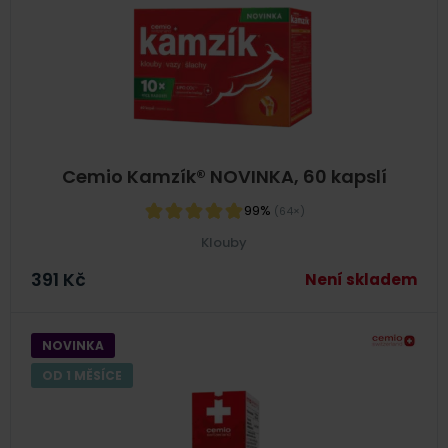
Cemio Kamzík® NOVINKA, 60 kapslí
99%
(64×)
Klouby
391
Kč
Není skladem
NOVINKA
OD 1 MĚSÍCE