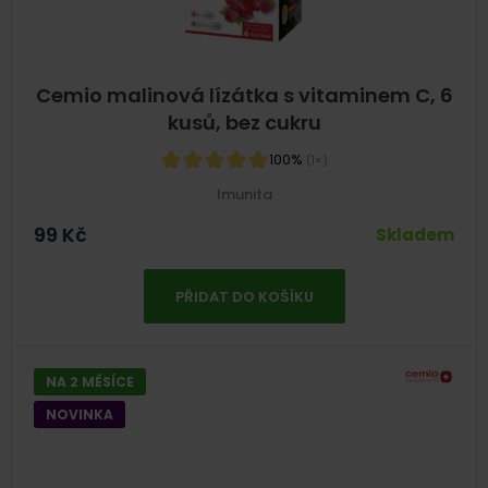
Cemio malinová lízátka s vitaminem C, 6
kusů, bez cukru
100%
(1×)
Imunita
99
Kč
Skladem
PŘIDAT DO KOŠÍKU
NA 2 MĚSÍCE
NOVINKA