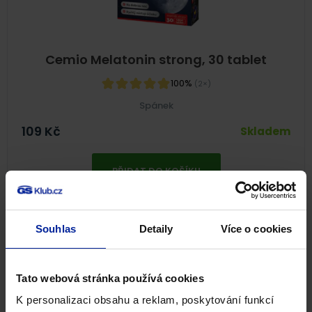
Cemio Melatonin strong, 30 tablet
100%
(2×)
Spánek
109
Kč
Skladem
PŘIDAT DO KOŠÍKU
Souhlas
Detaily
Více o cookies
Tato webová stránka používá cookies
K personalizaci obsahu a reklam, poskytování funkcí