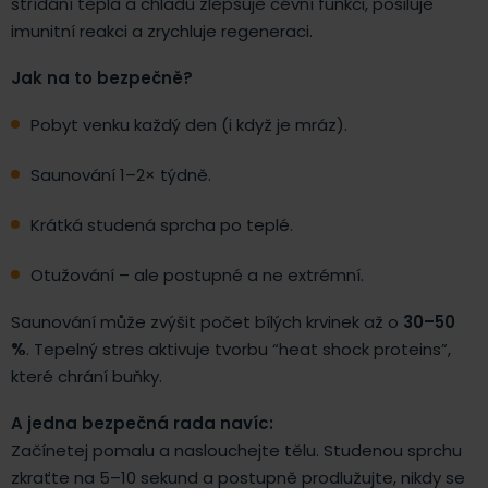
střídání tepla a chladu zlepšuje cévní funkci, posiluje
imunitní reakci a zrychluje regeneraci.
Jak na to bezpečně?
Pobyt venku každý den (i když je mráz).
Saunování 1–2× týdně.
Krátká studená sprcha po teplé.
Otužování – ale postupné a ne extrémní.
Saunování může zvýšit počet bílých krvinek až o
30–50
%
. Tepelný stres aktivuje tvorbu “heat shock proteins”,
které chrání buňky.
A jedna bezpečná rada navíc:
Začínetej pomalu a naslouchejte tělu. Studenou sprchu
zkraťte na 5–10 sekund a postupně prodlužujte, nikdy se