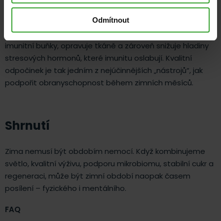
Odmítnout
Během
hlubokého spánku
dochází k intenzivní
regeneraci imunitního systému – tělo vytváří nové
imunitní buňky, opravuje tkáně a zároveň snižuje hladiny
stresových hormonů, které imunitu oslabují. Kvalitní
odpočinek je tak jedním z nejúčinnějších „nástrojů“, jak
podpořit obranyschopnost během zimních měsíců.
Shrnutí
Zima nemusí být obdobím nemocí. Když kombinujeme
světlo, kvalitní výživu, podporu mikrobiomu, stabilní cukr a
regeneraci, může být zimní období naopak časem
posílení – fyzického i mentálního.
FAQ