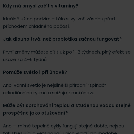
Kdy má smysl začít s vitaminy?
Ideálně už na podzim – tělo si vytvoří zásobu před
příchodem chladného počasí.
Jak dlouho trvá, než probiotika začnou fungovat?
První změny můžete cítit už po 1–2 týdnech, plný efekt se
ukáže za 4–6 týdnů.
Pomůže světlo i při únavě?
Ano. Ranní světlo je nejsilnější přírodní “spínač”
cirkadiánního rytmu a snižuje zimní únavu.
Může být sprchování teplou a studenou vodou stejně
prospěšné jako otužování?
Ano — mírné tepelné cykly fungují stejně dobře, nejsou
tak stresující a většina lidí u nich vydrží dlouhodobě.