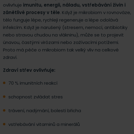
ovlivňuje
imunitu, energii, náladu, vstřebávání živin i
zánětlivé procesy v těle
. Když je mikrobiom v rovnováze,
tělo funguje lépe, rychleji regeneruje a lépe odolává
infekcím. Když je narušený (stresem, nemocí, antibiotiky
nebo stravou chudou na vlákninu), může se to projevit
únavou, častými virózami nebo zažívacími potížemi.
Proto má péče o mikrobiom tak velký vliv na celkové
zdraví.
Zdraví střev ovlivňuje:
70 % imunitních reakcí
schopnost zvládat stres
trávení, nadýmání, bolesti břicha
vstřebávání vitaminů a minerálů