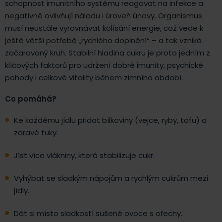
schopnost imunitního systému reagovat na infekce a
negativně ovlivňují náladu i úroveň únavy. Organismus
musí neustále vyrovnávat kolísání energie, což vede k
ještě větší potřebě „rychlého doplnění“ – a tak vzniká
začarovaný kruh. Stabilní hladina cukru je proto jedním z
klíčových faktorů pro udržení dobré imunity, psychické
pohody i celkové vitality během zimního období.
Co pomáhá?
Ke každému jídlu přidat bílkoviny (vejce, ryby, tofu) a
zdravé tuky.
Jíst více vlákniny, která stabilizuje cukr.
Vyhýbat se sladkým nápojům a rychlým cukrům mezi
jídly.
Dát si místo sladkostí sušené ovoce s ořechy.