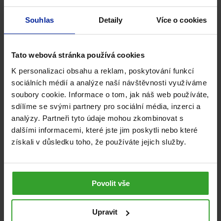
energetické nároky se mění. Pokud tento rytmus
Souhlas
Detaily
Více o cookies
respektujeme a dáme tělu dostatek času na obnovu,
může se celková imunita výrazně posílit. Kvalitní
regenerace není jen o odpočinku, ale o cíleném snížení
Tato webová stránka používá cookies
stresové zátěže, podpoře spánku a adekvátní fyzické
K personalizaci obsahu a reklam, poskytování funkcí
aktivitě.
sociálních médií a analýze naší návštěvnosti využíváme
Jak regenerovat lépe?
soubory cookie. Informace o tom, jak náš web používáte,
sdílíme se svými partnery pro sociální média, inzerci a
Spát 7–9 hodin denně, ideálně v pravidelném režimu.
analýzy. Partneři tyto údaje mohou zkombinovat s
dalšími informacemi, které jste jim poskytli nebo které
Nahradit náročné tréninky pomalejším, šetrnějším
získali v důsledku toho, že používáte jejich služby.
pohybem (jóga, chůze, pilates).
Zařazovat krátké pauzy mezi pracovními bloky, aby se
Povolit vše
tělo i mysl průběžně zotavovaly.
Pravidelně doplňovat hořčík, jehož nedostatek je v
Upravit
populaci velmi častý.