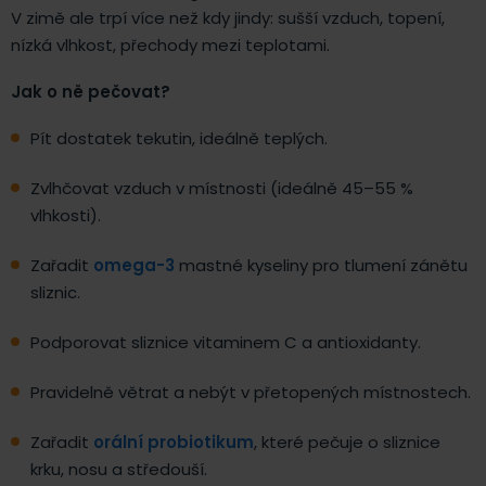
V zimě ale trpí více než kdy jindy: sušší vzduch, topení,
nízká vlhkost, přechody mezi teplotami.
Jak o ně pečovat?
Pít dostatek tekutin, ideálně teplých.
Zvlhčovat vzduch v místnosti (ideálně 45–55 %
vlhkosti).
Zařadit
omega-3
mastné kyseliny pro tlumení zánětu
sliznic.
Podporovat sliznice vitaminem C a antioxidanty.
Pravidelně větrat a nebýt v přetopených místnostech.
Zařadit
orální probiotikum
, které pečuje o sliznice
krku, nosu a středouší.