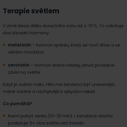
Terapie světlem
V zimě klesá délka slunečního svitu až o 70 %. To ovlivňuje
dva zásadní hormony:
melatonin
– hormon spánku, který se tvoří dříve a ve
větším množství
serotonin
– hormon dobré nálady, jehož produkce
závisí na světle
Když je světla málo, tělo má tendenci být unavenější,
méně odolné a náchylnější k výkyvům nálad.
Co pomáhá?
Ranní pobyt venku (10–20 min). I zatažená obloha
poskytuje 5× více světla než interiér.