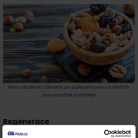
Místo sladkostí sáhněte po sušeném ovoci a ořeších.
Jsou nutričně bohatější.
Regenerace
Organismus v zimě přirozeně zpomaluje a jeho