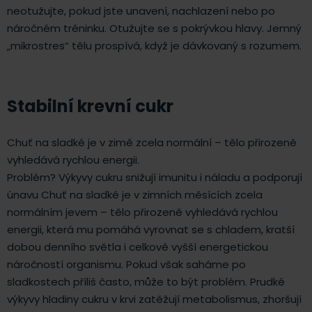
neotužujte, pokud jste unavení, nachlazení nebo po
náročném tréninku. Otužujte se s pokrývkou hlavy. Jemný
„mikrostres“ tělu prospívá, když je dávkovaný s rozumem.
Stabilní krevní cukr
Chuť na sladké je v zimě zcela normální – tělo přirozeně
vyhledává rychlou energii.
Problém? Výkyvy cukru snižují imunitu i náladu a podporují
únavu Chuť na sladké je v zimních měsících zcela
normálním jevem – tělo přirozeně vyhledává rychlou
energii, která mu pomáhá vyrovnat se s chladem, kratší
dobou denního světla i celkově vyšší energetickou
náročností organismu. Pokud však saháme po
sladkostech příliš často, může to být problém. Prudké
výkyvy hladiny cukru v krvi zatěžují metabolismus, zhoršují