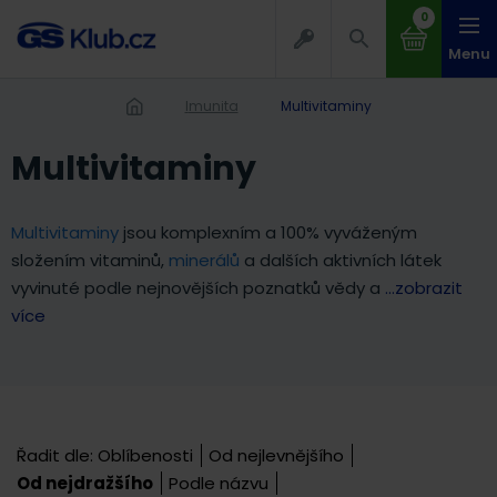
0
Menu
Imunita
Multivitaminy
Multivitaminy
Multivitaminy
jsou komplexním a 100% vyváženým
složením vitaminů,
minerálů
a dalších aktivních látek
vyvinuté podle nejnovějších poznatků vědy a
...zobrazit
více
Řadit dle:
Oblíbenosti
Od nejlevnějšího
Od nejdražšího
Podle názvu