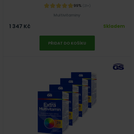
99%
(21×)
Multivitaminy
1 347
Kč
Skladem
PŘIDAT DO KOŠÍKU