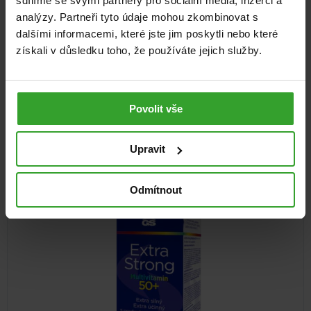
sdílíme se svými partnery pro sociální média, inzerci a
tablet + 60 kapslí
analýzy. Partneři tyto údaje mohou zkombinovat s
100%
dalšími informacemi, které jste jim poskytli nebo které
(8×)
získali v důsledku toho, že používáte jejich služby.
Multivitaminy
603
Kč
Skladem
Povolit vše
PŘIDAT DO KOŠÍKU
Upravit
NA 3 MĚSÍCE
Odmítnout