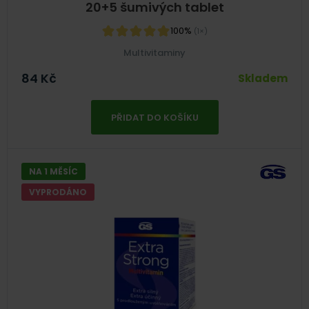
20+5 šumivých tablet
100%
(1×)
Multivitaminy
84
Kč
Skladem
PŘIDAT DO KOŠÍKU
NA 1 MĚSÍC
VYPRODÁNO