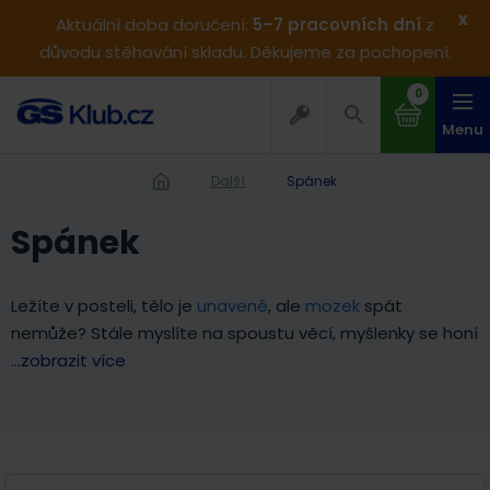
x
Aktuální doba doručení:
5–7 pracovních dní
z
důvodu stěhování skladu. Děkujeme za pochopení.
0
Menu
Další
Spánek
Spánek
Ležíte v posteli, tělo je
unavené
, ale
mozek
spát
nemůže? Stále myslíte na spoustu věcí, myšlenky se honí
...zobrazit více