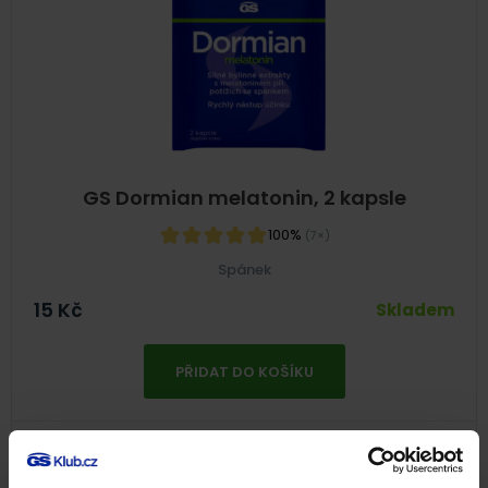
GS Dormian melatonin, 2 kapsle
100%
(7×)
Spánek
15
Kč
Skladem
PŘIDAT DO KOŠÍKU
NA 2 MĚSÍCE