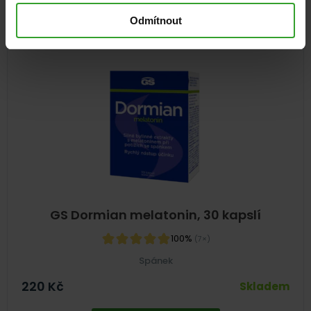
Odmítnout
NA 1 MĚSÍC
GS Dormian melatonin, 30 kapslí
100%
(7×)
Spánek
220
Kč
Skladem