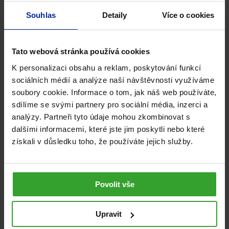
Souhlas
Detaily
Více o cookies
Tato webová stránka používá cookies
K personalizaci obsahu a reklam, poskytování funkcí
sociálních médií a analýze naší návštěvnosti využíváme
soubory cookie. Informace o tom, jak náš web používáte,
sdílíme se svými partnery pro sociální média, inzerci a
analýzy. Partneři tyto údaje mohou zkombinovat s
GS Dormian melatonin, 2 × 30 kapslí
dalšími informacemi, které jste jim poskytli nebo které
získali v důsledku toho, že používáte jejich služby.
100%
(7×)
Spánek
396
Kč
Skladem
Povolit vše
PŘIDAT DO KOŠÍKU
Upravit