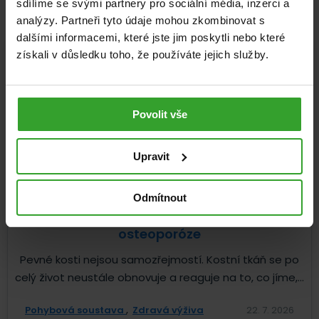
Mohlo by vás zajímat
sdílíme se svými partnery pro sociální média, inzerci a
analýzy. Partneři tyto údaje mohou zkombinovat s
dalšími informacemi, které jste jim poskytli nebo které
získali v důsledku toho, že používáte jejich služby.
Povolit vše
Upravit
Odmítnout
Nejlepší potraviny pro pevné kosti i při
osteoporóze
Pevné kosti nejsou samozřejmostí. Kostní tkáň se po
celý život neustále obnovuje a reaguje na to, co jíme,...
Pohybová soustava
Zdravá výživa
22. 7. 2026