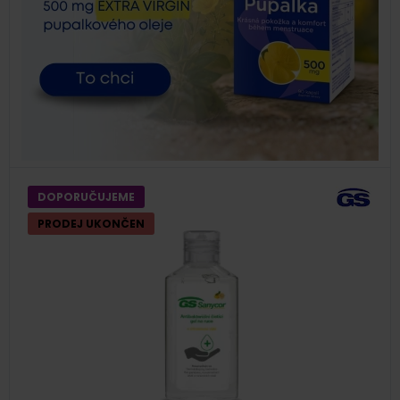
DOPORUČUJEME
PRODEJ UKONČEN