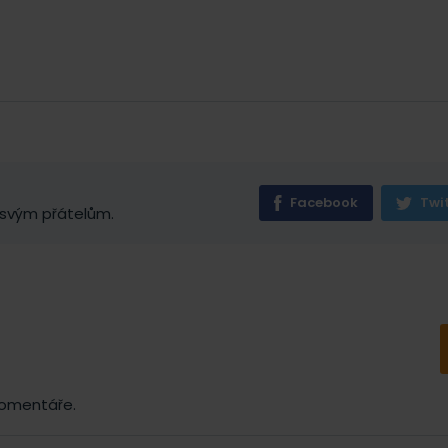
Facebook
Twi
 svým přátelům.
komentáře.