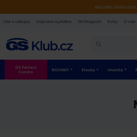
Aktuální doba dor
Vše o nákupu
Doprava a platba
GS Magazín
Kvízy
O nás
GS Perfect
NOVINKY
Klouby
Imunita
Condro