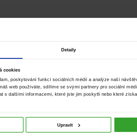
Mohlo by vás zajímat
Detaily
á cookies
klam, poskytování funkcí sociálních médií a analýze naší návšt
 náš web používáte, sdílíme se svými partnery pro sociální média
 s dalšími informacemi, které jste jim poskytli nebo které získa
Jak pečovat o pokožku po
Upravit
opalování? Dopřejte jí správnou
regeneraci.