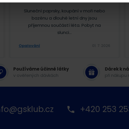
Sluneční paprsky, koupání v moři nebo
bazénu a dlouhé letní dny jsou
příjemnou součástí léta. Pobyt na
slunci...
Opalování
01. 7. 2026
Používáme účinné látky
Dárek k n
v ověřených dávkách
při nákupu 
nfo@gsklub.cz
+420 253 25