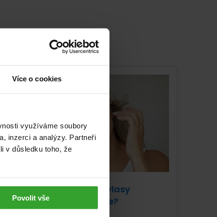
Více o cookies
ěvnosti využíváme soubory
, inzerci a analýzy. Partneři
li v důsledku toho, že
Jak pečovat o vlasy
Povolit vše
v menopauze?