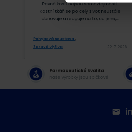
Pevné kosti nejsou samozřejmostí.
Kostní tkáň se po celý život neustále
obnovuje a reaguje na to, co jíme,...
Pohybová soustava
Zdravá výživa
22. 7. 2026
Farmaceutická kvalita
naše výrobky jsou špičkové
i