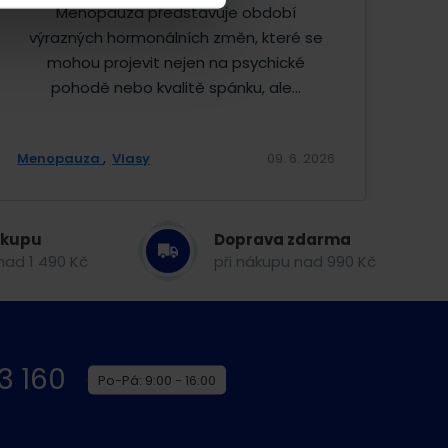
Menopauza představuje období
výrazných hormonálních změn, které se
mohou projevit nejen na psychické
pohodě nebo kvalitě spánku, ale...
Menopauza
Vlasy
09. 6. 2026
ákupu
Doprava zdarma
nad 1 490 Kč
při nákupu nad 990 Kč
3 160
Po-Pá: 9:00 - 16:00