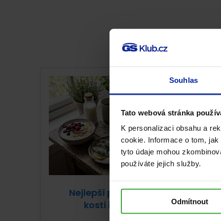
Souhlas
Tato webová stránka použív
K personalizaci obsahu a re
cookie. Informace o tom, jak
tyto údaje mohou zkombinovat
používáte jejich služby.
Nejlepší potraviny pro pevné
Odmítnout
kosti i při osteoporóze