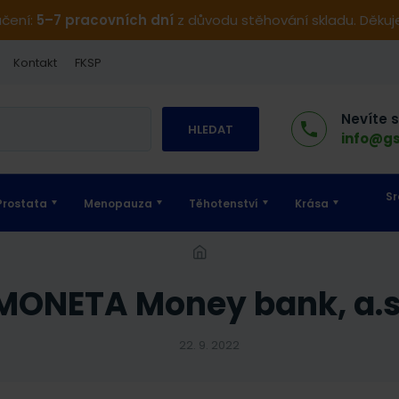
učení:
5–7 pracovních dní
z důvodu stěhování skladu. Děku
Kontakt
FKSP
Nevíte 
HLEDAT
info@gs
Sr
Prostata
Menopauza
Těhotenství
Krása
MONETA Money bank, a.s
22. 9. 2022