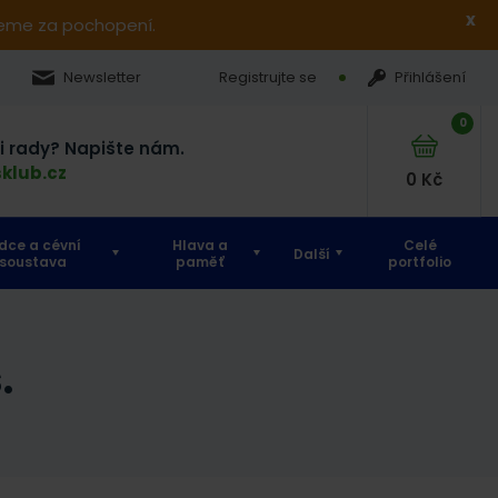
x
jeme za pochopení.
Newsletter
Registrujte se
Přihlášení
0
si rady? Napište nám.
klub.cz
0
Kč
dce a cévní
Hlava a
Celé
Další
soustava
paměť
portfolio
.