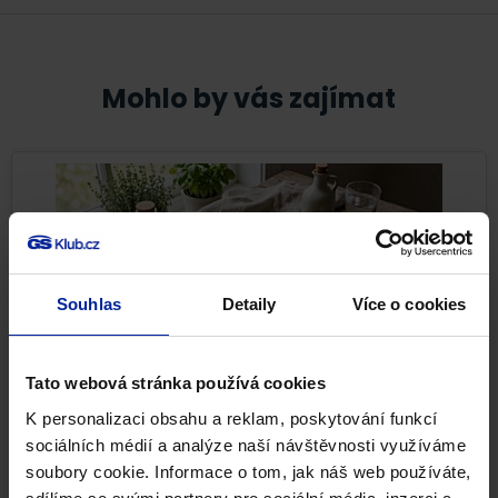
Mohlo by vás zajímat
Souhlas
Detaily
Více o cookies
Tato webová stránka používá cookies
K personalizaci obsahu a reklam, poskytování funkcí
Nejlepší potraviny pro pevné kosti i při
sociálních médií a analýze naší návštěvnosti využíváme
osteoporóze
soubory cookie. Informace o tom, jak náš web používáte,
Pevné kosti nejsou samozřejmostí. Kostní tkáň se po