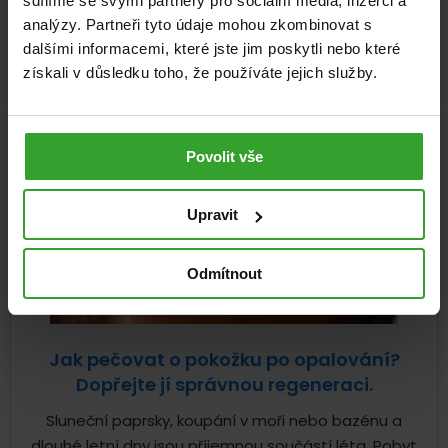
sdílíme se svými partnery pro sociální média, inzerci a
celý život neustále obnovuje a reaguje na to, co jíme,...
analýzy. Partneři tyto údaje mohou zkombinovat s
dalšími informacemi, které jste jim poskytli nebo které
Pohybová soustava
Zdravá výživa
22. 7. 2026
získali v důsledku toho, že používáte jejich služby.
Povolit vše
Upravit
Odmítnout
Jak pečovat o pokožku po opalování?
Dopřejte jí správnou regeneraci.
Sluneční paprsky, koupání v moři nebo bazénu a
dlouhé letní dny jsou příjemnou součástí léta. Pobyt