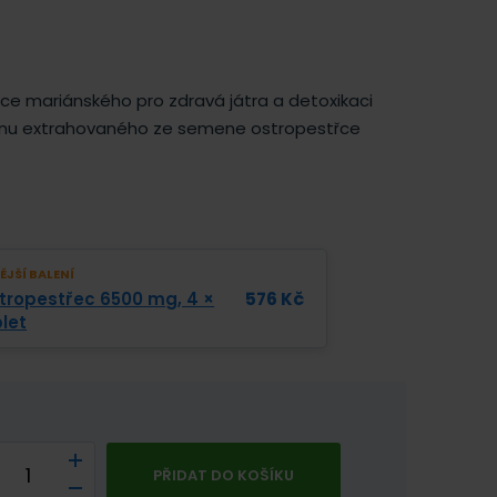
ce mariánského pro zdravá játra a detoxikaci
rinu extrahovaného ze semene ostropestřce
JŠÍ BALENÍ
tropestřec 6500 mg, 4 ×
576
Kč
let
PŘIDAT DO KOŠÍKU