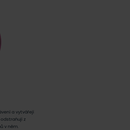
ávení a vytvářejí
 odstraňují z
nů v něm.