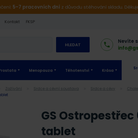
učení:
5–7 pracovních dní
z důvodu stěhování skladu. Děku
Kontakt
FKSP
Nevíte 
HLEDAT
info@gs
Sr
Prostata
Menopauza
Těhotenství
Krása
Zažívání
Srdce a cévní soustava
Srdce a cévy
Chol
ablet
GS Ostropestřec 
tablet