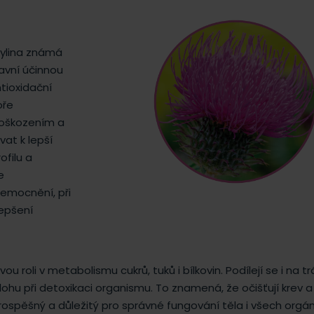
bylina známá
avní účinnou
ntioxidační
oře
poškozením a
vat k lepší
ofilu a
e
emocnění, při
lepšení
u roli v metabolismu cukrů, tuků i bílkovin. Podílejí se i na tr
lohu při detoxikaci organismu. To znamená, že očišťují krev a
 prospěšný a důležitý pro správné fungování těla i všech orgá