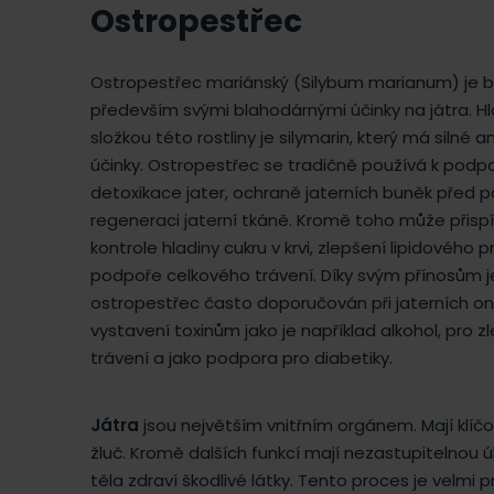
Ostropestřec
Ostropestřec mariánský (Silybum marianum) je 
především svými blahodárnými účinky na játra. Hl
složkou této rostliny je silymarin, který má silné a
účinky. Ostropestřec se tradičně používá k podp
detoxikace jater, ochraně jaterních buněk před 
regeneraci jaterní tkáně. Kromě toho může přispí
kontrole hladiny cukru v krvi, zlepšení lipidového pr
podpoře celkového trávení. Díky svým přínosům j
ostropestřec často doporučován při jaterních on
vystavení toxinům jako je například alkohol, pro z
trávení a jako podpora pro diabetiky.
Játra
jsou největším vnitřním orgánem. Mají klíčovo
žluč. Kromě dalších funkcí mají nezastupitelnou ú
těla zdraví škodlivé látky. Tento proces je velmi