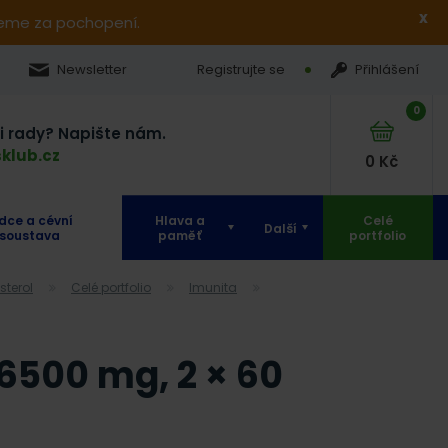
x
jeme za pochopení.
Newsletter
Registrujte se
Přihlášení
0
si rady? Napište nám.
klub.cz
0
Kč
dce a cévní
Hlava a
Celé
Další
soustava
paměť
portfolio
esterol
Celé portfolio
Imunita
6500 mg, 2 × 60