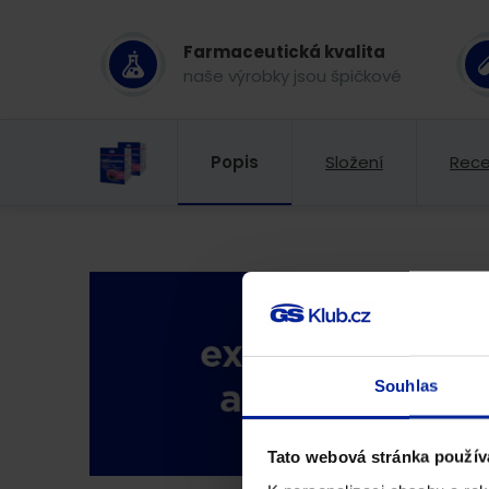
Farmaceutická kvalita
naše výrobky jsou špičkové
Popis
Složení
Rec
Souhlas
Tato webová stránka použív