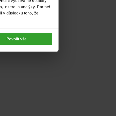
ěvnosti využíváme soubory
, inzerci a analýzy. Partneři
játra a
li v důsledku toho, že
 před
í lipidového
Povolit vše