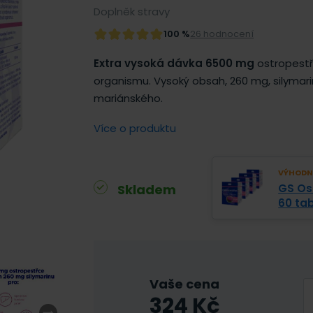
Doplněk stravy
100 %
26 hodnocení
Extra vysoká dávka 6500 mg
ostropestř
organismu. Vysoký obsah, 260 mg, silyma
mariánského.
Více o produktu
VÝHODNĚ
Skladem
GS Os
60 tab
Vaše cena
324
Kč