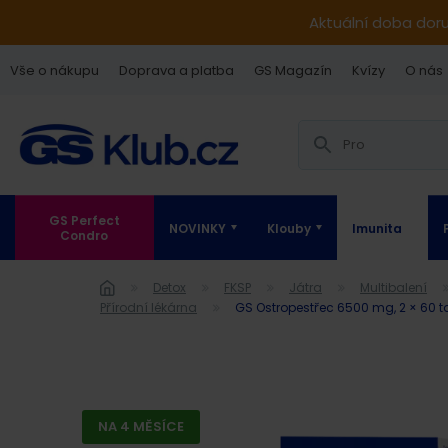
Aktuální doba dor
Vše o nákupu
Doprava a platba
GS Magazín
Kvízy
O nás
GS Perfect
NOVINKY
Klouby
Imunita
Condro
Detox
FKSP
Játra
Multibalení
Přírodní lékárna
GS Ostropestřec 6500 mg, 2 × 60 t
NA 4 MĚSÍCE