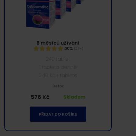
8 měsíců užívání
100%
(26×)
240 tablet
1 tableta denně
2.40
Kč
/ tableta
Detox
576
Kč
Skladem
PŘIDAT DO KOŠÍKU