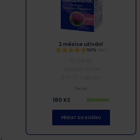
2 měsíce užívání
100%
(26×)
60 tablet
1 tableta denně
3.00
Kč
/ tableta
Detox
180
Kč
Skladem
PŘIDAT DO KOŠÍKU
>