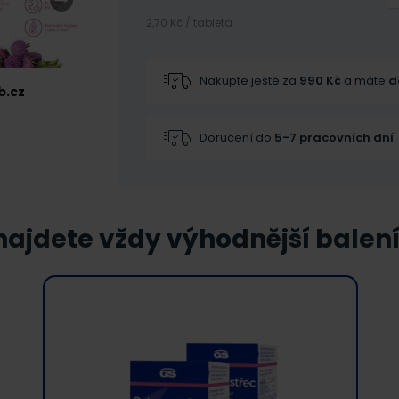
2,70 Kč / tableta
Nakupte ještě za
990
Kč
a máte
d
b.cz
Doručení do
5-7 pracovních dní
.
ajdete vždy výhodnější balení