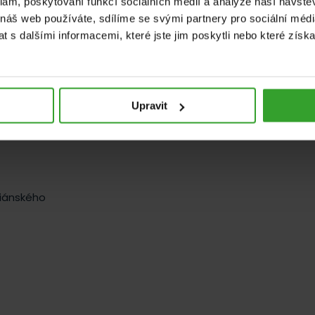
klam, poskytování funkcí sociálních médií a analýze naší návšt
 náš web používáte, sdílíme se svými partnery pro sociální média
 ostropestřce s vysokým obsahem silymarinu
pro zdravá 
 s dalšími informacemi, které jste jim poskytli nebo které získa
používá k podpoře detoxikace jater, ochraně jaterních buněk
 může přispívat k lepší kontrole hladiny cukru v krvi, zlepšen
Upravit
riánského