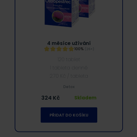
4 měsíce užívání
100%
(26×)
120 tablet
1 tableta denně
2.70
Kč
/ tableta
Detox
324
Kč
Skladem
PŘIDAT DO KOŠÍKU