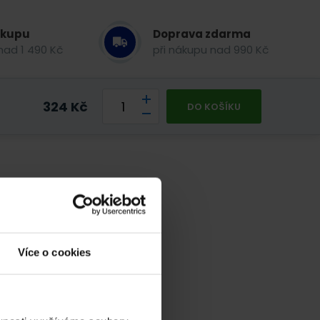
ákupu
Doprava zdarma
nad 1 490 Kč
při nákupu nad 990 Kč
324
Kč
DO KOŠÍKU
Více o cookies