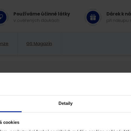
Používáme účinné látky
Dárek k n
v ověřených dávkách
při nákupu 
enze
GS Magazín
Detaily
á cookies