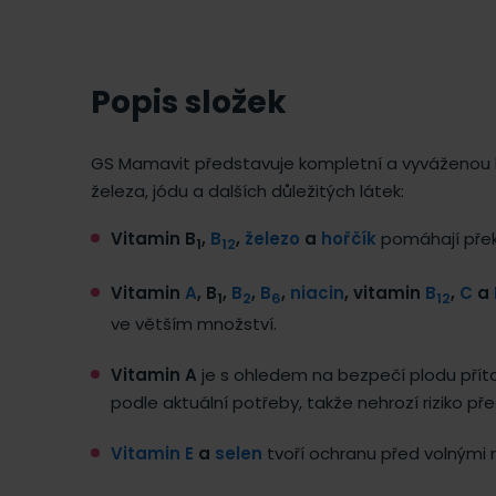
Popis složek
GS Mamavit představuje kompletní a vyváženou kom
železa, jódu a dalších důležitých látek:
Vitamin B
,
B
,
železo
a
hořčík
pomáhají pře
1
12
Vitamin
A
, B
,
B
,
B
,
niacin
, vitamin
B
,
C
a
1
2
6
12
ve větším množství.
Vitamin A
je s ohledem na bezpečí plodu př
podle aktuální potřeby, takže nehrozí riziko př
Vitamin E
a
selen
tvoří ochranu před volnými r