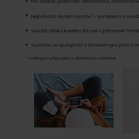
Pro období plánování těhotenství, těhotenstv
1
Nejbohatší složení na trhu
– kompletní a vyvá
Vysoká dávka kyseliny listové v přirozené formě 
Vyvinuto ve spolupráci s Ústavem pro péči o m
1
V kategorii přípravků a vitaminů pro těhotné.