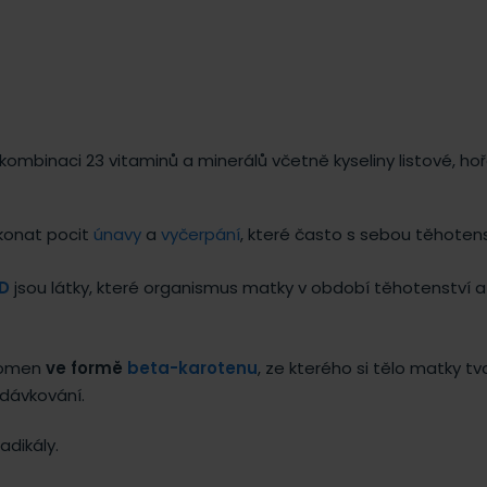
binaci 23 vitaminů a minerálů včetně kyseliny listové, hořč
konat pocit
únavy
a
vyčerpání
, které často s sebou těhotenst
D
jsou látky, které organismus matky v období těhotenství a
ítomen
ve formě
beta-karotenu
, ze kterého si tělo matky tv
edávkování.
adikály.