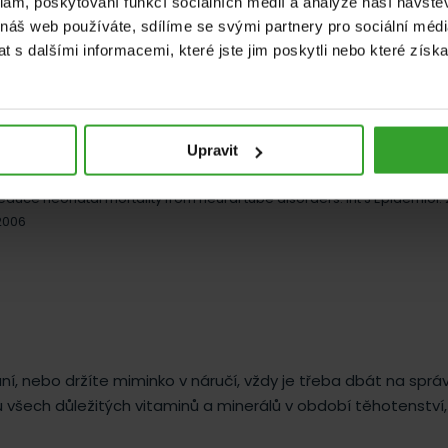
klam, poskytování funkcí sociálních médií a analýze naší návšt
 náš web používáte, sdílíme se svými partnery pro sociální média
 s dalšími informacemi, které jste jim poskytli nebo které získa
Upravit
.
educe neonatal mortality from neural tube disorders. Int J Epidemiol. 
 2006
ní, nebo držíte miminko v náručí, vždy je třeba dbát na sprá
šech důležitých vitaminů a minerálů v období těhotenství,