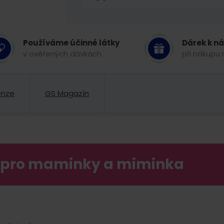
Používáme účinné látky
Dárek k n
v ověřených dávkách
při nákupu 
enze
GS Magazín
í pro maminky a miminka