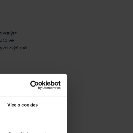
ánovaným
nuto ve
rývá zvýšené
ojení.
Více o cookies
2
ganizace.
h poznatků o