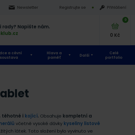
Newsletter
Registrujte se
Přihlášení
0
si rady? Napište nám.
klub.cz
0
Kč
dce a cévní
Hlava a
Celé
Další
soustava
paměť
portfolio
ablet
, těhotné i
kojící
.
Obsahuje
kompletní a
nerálů
včetně vysoké dávky
kyseliny listové
žitých látek. Toto složení bylo vyvinuto ve