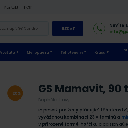
Kontakt
FKSP
Nevíte 
HLEDAT
info@gs
Sr
Prostata
Menopauza
Těhotenství
Krása
GS Mamavit, 90 t
- 20%
Doplněk stravy
Přípravek
pro ženy plánující těhotenství
vyváženou kombinaci 23 vitaminů a
mi
v přirozené formě
,
hořčíku
a dalších důle