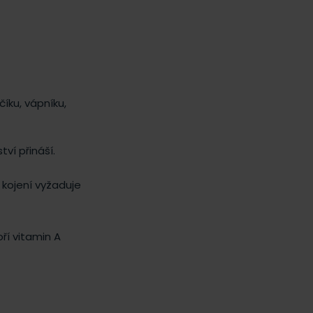
íku, vápníku,
ví přináší.
 kojení vyžaduje
oří vitamin A