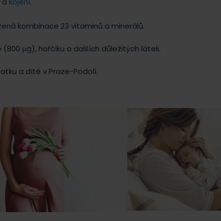
í a
kojení
.
žená kombinace 23 vitaminů a minerálů.
(800 μg), hořčíku a dalších důležitých látek.
atku a dítě v Praze-Podolí.