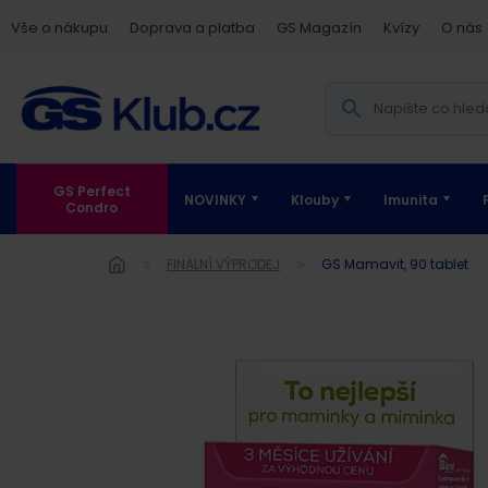
Vše o nákupu
Doprava a platba
GS Magazín
Kvízy
O nás
GS Perfect
NOVINKY
Klouby
Imunita
Condro
FINÁLNÍ VÝPRODEJ
GS Mamavit, 90 tablet