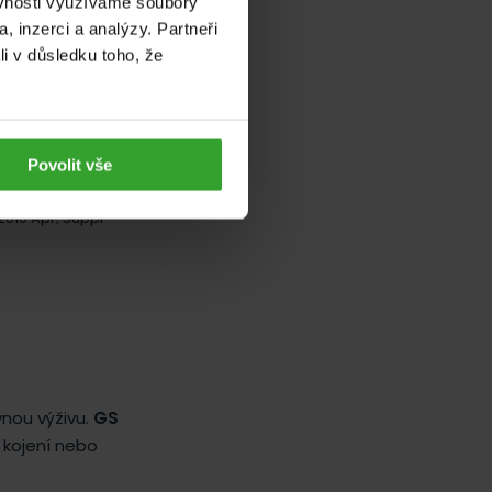
ěvnosti využíváme soubory
, inzerci a analýzy. Partneři
li v důsledku toho, že
Povolit vše
2010 Apr; Suppl
vnou výživu.
GS
 kojení nebo