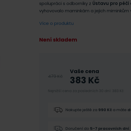
spolupráci s odborníky z
Ústavu pro péči 
vyhovovalo maminkám a jejich miminkům v
Více o produktu
Není skladem
Vaše cena
479
Kč
383
Kč
Nejnižší cena za posledních 30 dní: 383 Kč
Nakupte ještě za
990
Kč
a máte
d
Doručení do
5-7 pracovních dní
.