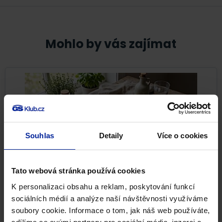
Mohlo by vás zajímat
Souhlas
Detaily
Více o cookies
Tato webová stránka používá cookies
K personalizaci obsahu a reklam, poskytování funkcí
Nejlepší potraviny pro pevné kosti i při
sociálních médií a analýze naší návštěvnosti využíváme
osteoporóze
soubory cookie. Informace o tom, jak náš web používáte,
Pevné kosti nejsou samozřejmostí. Kostní tkáň se po