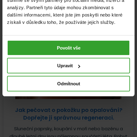
sdílíme se svými partnery pro sociální média, inzerci a
celý život neustále obnovuje a reaguje na to, co jíme,...
analýzy. Partneři tyto údaje mohou zkombinovat s
dalšími informacemi, které jste jim poskytli nebo které
Pohybová soustava
Zdravá výživa
22. 7. 2026
získali v důsledku toho, že používáte jejich služby.
Povolit vše
Upravit
Odmítnout
Jak pečovat o pokožku po opalování?
Dopřejte jí správnou regeneraci.
Sluneční paprsky, koupání v moři nebo bazénu a
dlouhé letní dny jsou příjemnou součástí léta. Pobyt