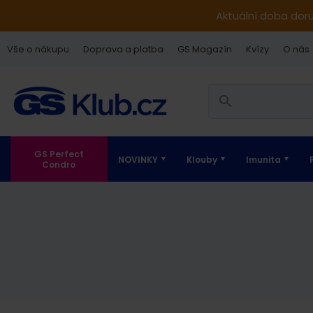
Aktuální doba dor
Vše o nákupu
Doprava a platba
GS Magazín
Kvízy
O nás
GS Perfect
NOVINKY
Klouby
Imunita
Condro