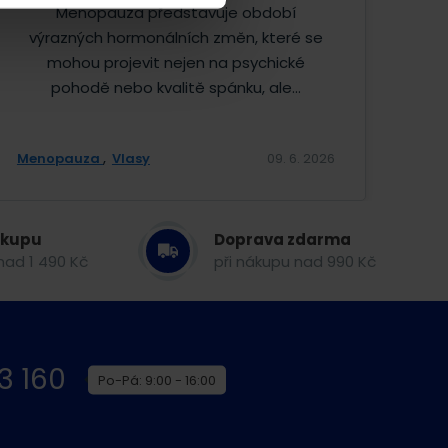
Menopauza představuje období
výrazných hormonálních změn, které se
mohou projevit nejen na psychické
pohodě nebo kvalitě spánku, ale...
Menopauza
Vlasy
09. 6. 2026
ákupu
Doprava zdarma
nad 1 490 Kč
při nákupu nad 990 Kč
3 160
Po-Pá: 9:00 - 16:00