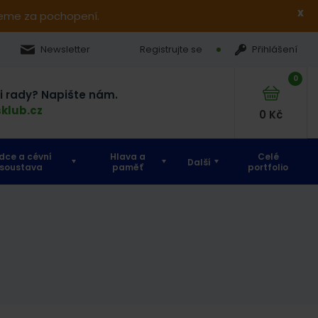
x
jeme za pochopení.
Newsletter
Registrujte se
Přihlášení
0
si rady? Napište nám.
klub.cz
0
Kč
dce a cévní
Hlava a
Celé
Další
soustava
paměť
portfolio