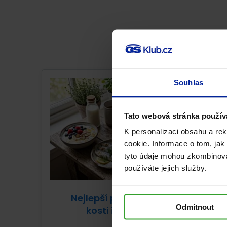
Souhlas
Tato webová stránka použív
K personalizaci obsahu a re
cookie. Informace o tom, jak
tyto údaje mohou zkombinovat
používáte jejich služby.
Nejlepší potraviny pro pevné
Odmítnout
kosti i při osteoporóze