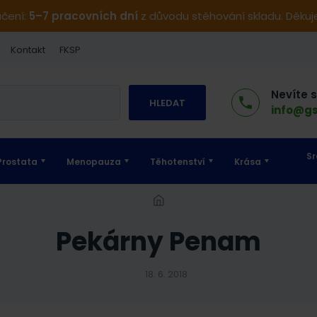
učení:
5–7 pracovních dní
z důvodu stěhování skladu. Děku
Kontakt
FKSP
Nevíte 
HLEDAT
info@gs
Sr
Prostata
Menopauza
Těhotenství
Krása
pekárny Penam
18. 6. 2018