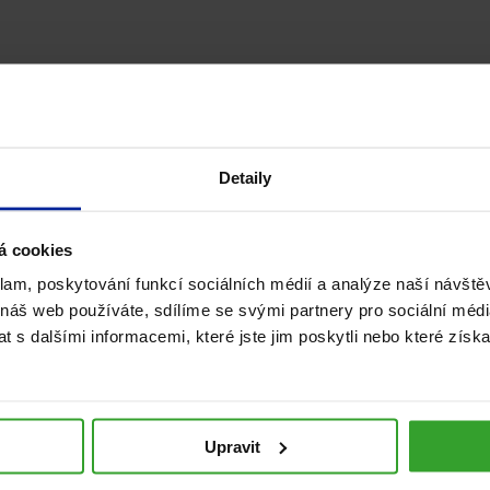
Mohlo by vás zajímat
Detaily
á cookies
klam, poskytování funkcí sociálních médií a analýze naší návšt
 náš web používáte, sdílíme se svými partnery pro sociální média
 s dalšími informacemi, které jste jim poskytli nebo které získa
Jak pečovat o pokožku po
Upravit
opalování? Dopřejte jí správnou
regeneraci.