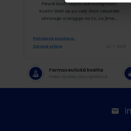
Pevné kosti nejsou samozřejmostí.
Kostní tkáň se po celý život neustále
obnovuje a reaguje na to, co jíme,...
Pohybová soustava
Zdravá výživa
22. 7. 2026
Farmaceutická kvalita
naše výrobky jsou špičkové
i