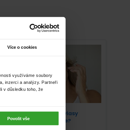
Více o cookies
ěvnosti využíváme soubory
, inzerci a analýzy. Partneři
li v důsledku toho, že
Jak pečovat o vlasy
Povolit vše
v menopauze?