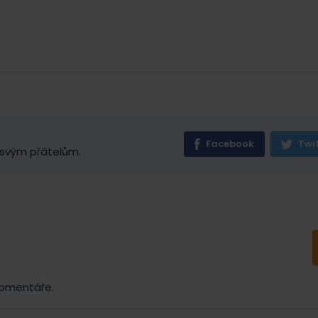
Facebook
Twi
 svým přátelům.
komentáře.