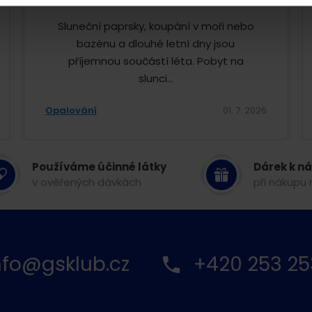
Sluneční paprsky, koupání v moři nebo
bazénu a dlouhé letní dny jsou
příjemnou součástí léta. Pobyt na
slunci...
Opalování
01. 7. 2026
Používáme účinné látky
Dárek k n
v ověřených dávkách
při nákupu 
nfo@gsklub.cz
+420 253 25