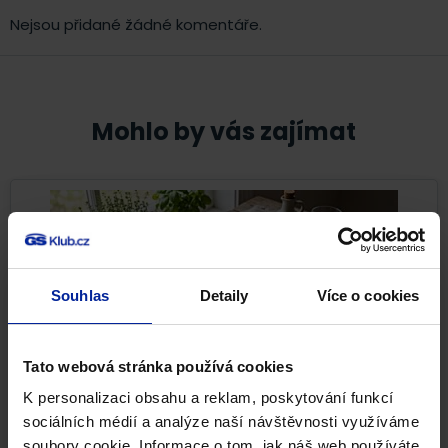
Nejsou přidané žádné komentáře.
Mohlo by vás zajímat
Souhlas
Detaily
Více o cookies
Tato webová stránka používá cookies
K personalizaci obsahu a reklam, poskytování funkcí
sociálních médií a analýze naší návštěvnosti využíváme
Nejlepší potraviny pro pevné kosti i při
soubory cookie. Informace o tom, jak náš web používáte,