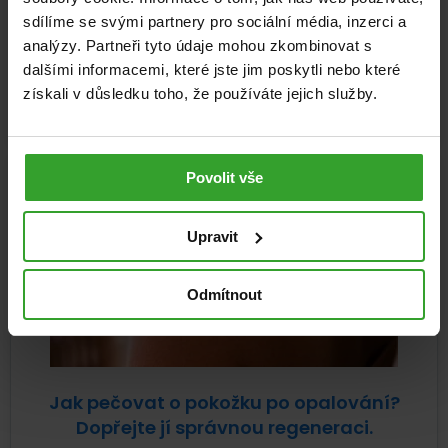
osteoporóze
sdílíme se svými partnery pro sociální média, inzerci a
Pevné kosti nejsou samozřejmostí. Kostní tkáň se po
analýzy. Partneři tyto údaje mohou zkombinovat s
celý život neustále obnovuje a reaguje na to, co jíme,...
dalšími informacemi, které jste jim poskytli nebo které
získali v důsledku toho, že používáte jejich služby.
Pohybová soustava
Zdravá výživa
22. 7. 2026
Povolit vše
Upravit
Odmítnout
Jak pečovat o pokožku po opalování?
Dopřejte jí správnou regeneraci.