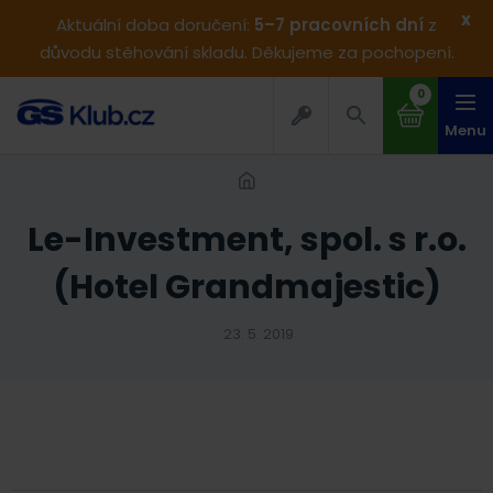
x
Aktuální doba doručení:
5–7 pracovních dní
z
důvodu stěhování skladu. Děkujeme za pochopení.
0
Menu
Le-Investment, spol. s r.o.
(Hotel Grandmajestic)
23. 5. 2019