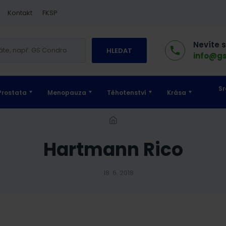
Kontakt
FKSP
Nevíte 
HLEDAT
info@gs
Sr
Prostata
Menopauza
Těhotenství
Krása
Hartmann Rico
18. 6. 2018