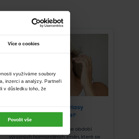
Více o cookies
ěvnosti využíváme soubory
, inzerci a analýzy. Partneři
li v důsledku toho, že
Jak pečovat o vlasy
v menopauze?
Povolit vše
Menopauza představuje období
výrazných hormonálních změn, které se