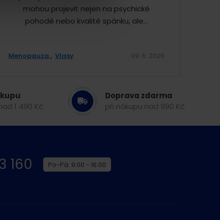
mohou projevit nejen na psychické
pohodě nebo kvalitě spánku, ale...
Menopauza
Vlasy
09. 6. 2026
ákupu
Doprava zdarma
nad 1 490 Kč
při nákupu nad 990 Kč
3 160
Po-Pá: 9:00 - 16:00