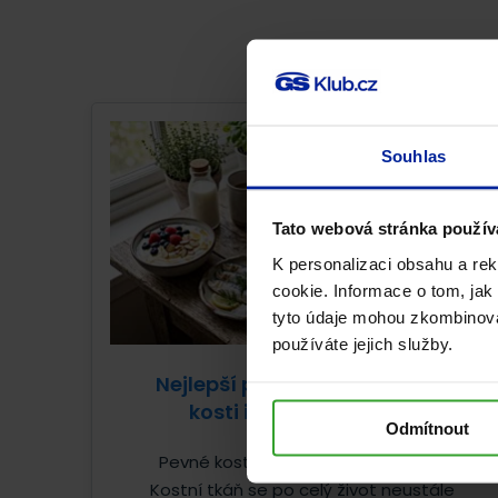
Souhlas
Tato webová stránka použív
K personalizaci obsahu a re
cookie. Informace o tom, jak
tyto údaje mohou zkombinovat
používáte jejich služby.
Nejlepší potraviny pro pevné
kosti i při osteoporóze
Odmítnout
Pevné kosti nejsou samozřejmostí.
Kostní tkáň se po celý život neustále