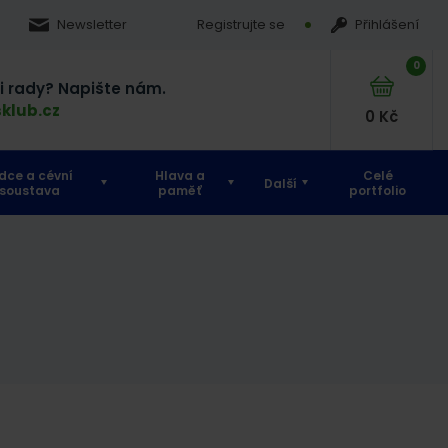
Newsletter
Registrujte se
Přihlášení
0
si rady? Napište nám.
klub.cz
0
Kč
dce a cévní
Hlava a
Celé
Další
soustava
paměť
portfolio