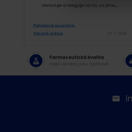
obnovuje a reaguje na to, co jíme,...
Pohybová soustava
Zdravá výživa
22. 7. 2026
Farmaceutická kvalita
naše výrobky jsou špičkové
i