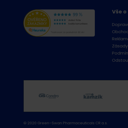
Vše o
Doprav
Obchod
Reklama
Zásady
Podmín
Odstou
© 2020 Green–Swan Pharmaceuticals CR a.s.