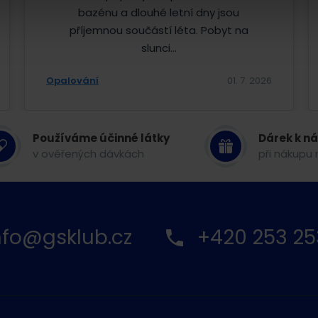
bazénu a dlouhé letní dny jsou
příjemnou součástí léta. Pobyt na
slunci...
Opalování
01. 7. 2026
Používáme účinné látky
Dárek k n
v ověřených dávkách
při nákupu 
nfo@gsklub.cz
+420 253 25