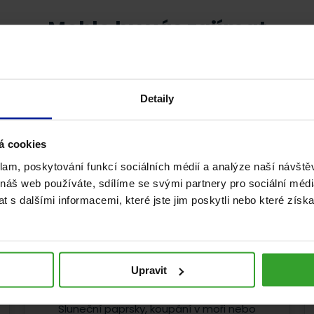
Mohlo by vás zajímat
Detaily
á cookies
klam, poskytování funkcí sociálních médií a analýze naší návšt
 náš web používáte, sdílíme se svými partnery pro sociální média
 s dalšími informacemi, které jste jim poskytli nebo které získa
Jak pečovat o pokožku po
opalování? Dopřejte jí správnou
Upravit
regeneraci.
Sluneční paprsky, koupání v moři nebo