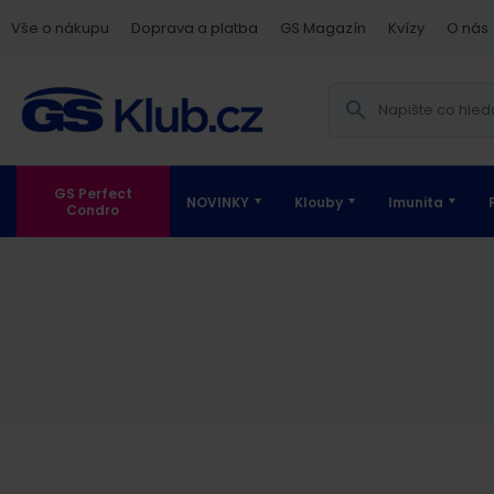
Vše o nákupu
Doprava a platba
GS Magazín
Kvízy
O nás
GS Perfect
NOVINKY
Klouby
Imunita
Condro