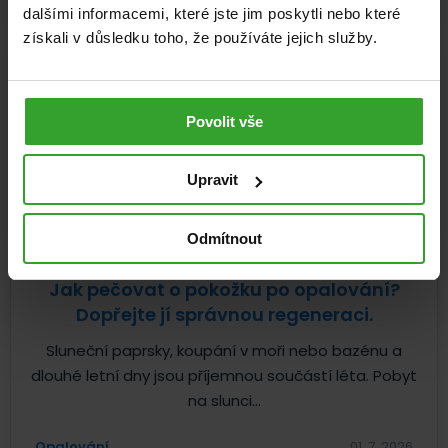
dalšími informacemi, které jste jim poskytli nebo které
získali v důsledku toho, že používáte jejich služby.
Povolit vše
Upravit
Odmítnout
Jak pečovat o pokožku po opalování?
Dopřejte jí správnou regeneraci.
Sluneční paprsky, koupání v moři nebo bazénu a
dlouhé letní dny jsou příjemnou součástí léta. Pobyt
na slunci...
Opalování
01. 7. 2026