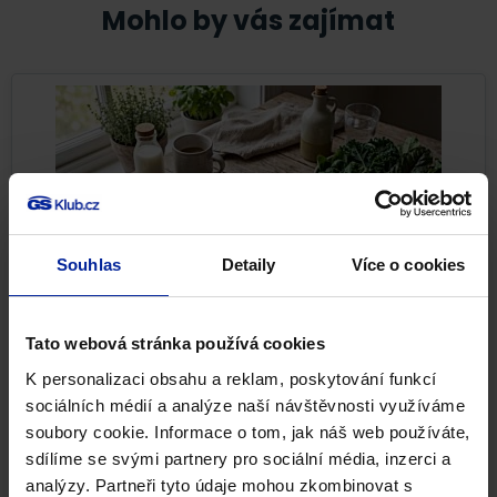
Mohlo by vás zajímat
Souhlas
Detaily
Více o cookies
Tato webová stránka používá cookies
Nejlepší potraviny pro pevné kosti i při
osteoporóze
K personalizaci obsahu a reklam, poskytování funkcí
sociálních médií a analýze naší návštěvnosti využíváme
Pevné kosti nejsou samozřejmostí. Kostní tkáň se po
soubory cookie. Informace o tom, jak náš web používáte,
celý život neustále obnovuje a reaguje na to, co jíme,...
sdílíme se svými partnery pro sociální média, inzerci a
analýzy. Partneři tyto údaje mohou zkombinovat s
Pohybová soustava
Zdravá výživa
22. 7. 2026