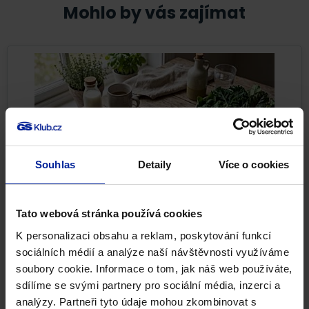
Mohlo by vás zajímat
Souhlas
Detaily
Více o cookies
Tato webová stránka používá cookies
Nejlepší potraviny pro pevné kosti i při
osteoporóze
K personalizaci obsahu a reklam, poskytování funkcí
sociálních médií a analýze naší návštěvnosti využíváme
Pevné kosti nejsou samozřejmostí. Kostní tkáň se po
soubory cookie. Informace o tom, jak náš web používáte,
celý život neustále obnovuje a reaguje na to, co jíme,...
sdílíme se svými partnery pro sociální média, inzerci a
analýzy. Partneři tyto údaje mohou zkombinovat s
Pohybová soustava
Zdravá výživa
22. 7. 2026