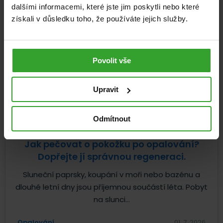
dalšími informacemi, které jste jim poskytli nebo které
získali v důsledku toho, že používáte jejich služby.
Povolit vše
Upravit
Odmítnout
Jak pečovat o pokožku po opalování?
Dopřejte jí správnou regeneraci.
Sluneční paprsky, koupání v moři nebo bazénu a
dlouhé letní dny jsou příjemnou součástí léta. Pobyt
na slunci...
Opalování
01. 7. 2026