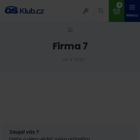
0
Menu
firma 7
06. 3. 2020
Zaujal vás ?
Dejte o něm vědět svým přátelům.