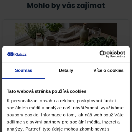
Mohlo by vás zajímat
Souhlas
Detaily
Více o cookies
Tato webová stránka používá cookies
Nejlepší potraviny pro pevné kosti i při
osteoporóze
K personalizaci obsahu a reklam, poskytování funkcí
sociálních médií a analýze naší návštěvnosti využíváme
Pevné kosti nejsou samozřejmostí. Kostní tkáň se po
soubory cookie. Informace o tom, jak náš web používáte,
celý život neustále obnovuje a reaguje na to, co jíme,...
sdílíme se svými partnery pro sociální média, inzerci a
analýzy. Partneři tyto údaje mohou zkombinovat s
Pohybová soustava
Zdravá výživa
22. 7. 2026