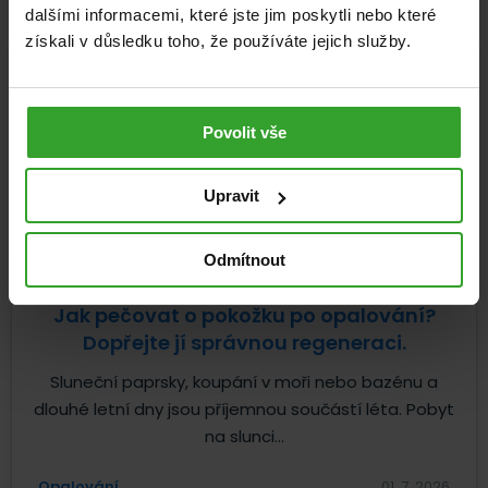
dalšími informacemi, které jste jim poskytli nebo které
získali v důsledku toho, že používáte jejich služby.
Povolit vše
Upravit
Odmítnout
Jak pečovat o pokožku po opalování?
Dopřejte jí správnou regeneraci.
Sluneční paprsky, koupání v moři nebo bazénu a
dlouhé letní dny jsou příjemnou součástí léta. Pobyt
na slunci...
Opalování
01. 7. 2026