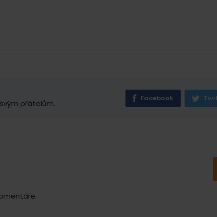
Facebook
Twi
 svým přátelům.
komentáře.