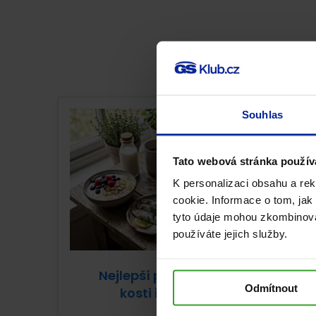
Souhlas
Tato webová stránka použív
K personalizaci obsahu a re
cookie. Informace o tom, jak
tyto údaje mohou zkombinovat
používáte jejich služby.
Nejlepší potraviny pro pevné
Odmítnout
kosti i při osteoporóze