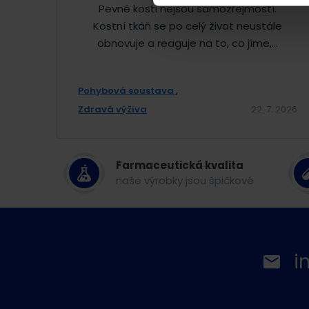
Pevné kosti nejsou samozřejmostí.
Kostní tkáň se po celý život neustále
obnovuje a reaguje na to, co jíme,...
Pohybová soustava
Zdravá výživa
22. 7. 2026
Farmaceutická kvalita
naše výrobky jsou špičkové
i