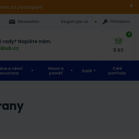
x
jeme za pochopení.
Newsletter
Registrujte se
Přihlášení
0
si rady? Napište nám.
klub.cz
0
Kč
dce a cévní
Hlava a
Celé
Další
soustava
paměť
portfolio
hrany