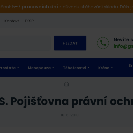
učení:
5–7 pracovních dní
z důvodu stěhování skladu. Děku
Kontakt
FKSP
Nevíte 
HLEDAT
info@gs
Sr
Prostata
Menopauza
Těhotenství
Krása
A.S. Pojišťovna právní oc
18. 6. 2018