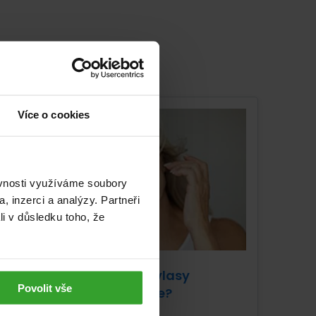
Více o cookies
ěvnosti využíváme soubory
, inzerci a analýzy. Partneři
li v důsledku toho, že
Jak pečovat o vlasy
Povolit vše
v menopauze?