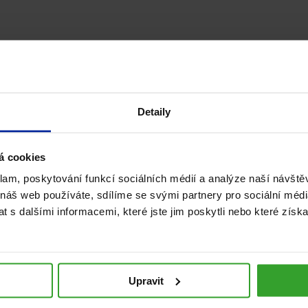
Mohlo by vás zajímat
Detaily
á cookies
klam, poskytování funkcí sociálních médií a analýze naší návšt
 náš web používáte, sdílíme se svými partnery pro sociální média
 s dalšími informacemi, které jste jim poskytli nebo které získa
Jak pečovat o pokožku po
Upravit
opalování? Dopřejte jí správnou
regeneraci.