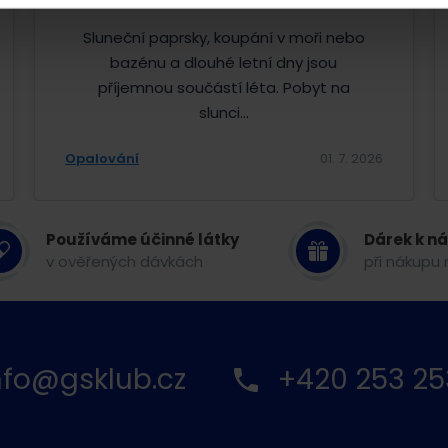
Sluneční paprsky, koupání v moři nebo
bazénu a dlouhé letní dny jsou
příjemnou součástí léta. Pobyt na
slunci...
Opalování
01. 7. 2026
Používáme účinné látky
Dárek k n
v ověřených dávkách
při nákupu 
nfo@gsklub.cz
+420 253 25