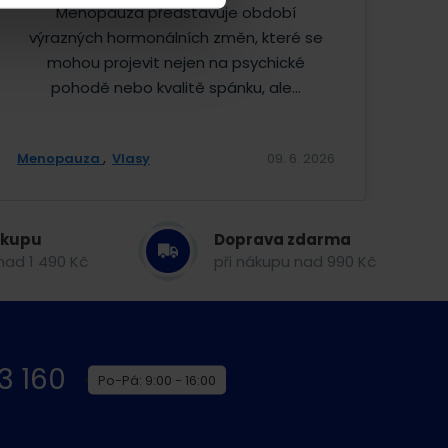
Menopauza představuje období
výrazných hormonálních změn, které se
mohou projevit nejen na psychické
pohodě nebo kvalitě spánku, ale...
Menopauza
Vlasy
09. 6. 2026
ákupu
Doprava zdarma
nad 1 490 Kč
při nákupu nad 990 Kč
3 160
Po-Pá: 9:00 - 16:00