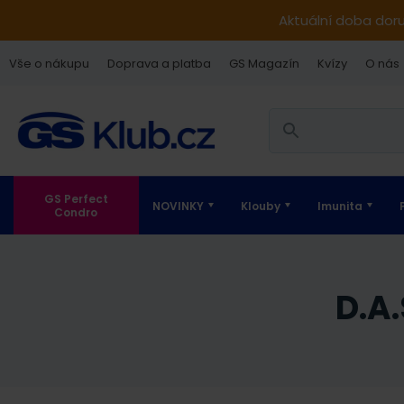
Aktuální doba dor
Vše o nákupu
Doprava a platba
GS Magazín
Kvízy
O nás
GS Perfect
NOVINKY
Klouby
Imunita
Condro
D.