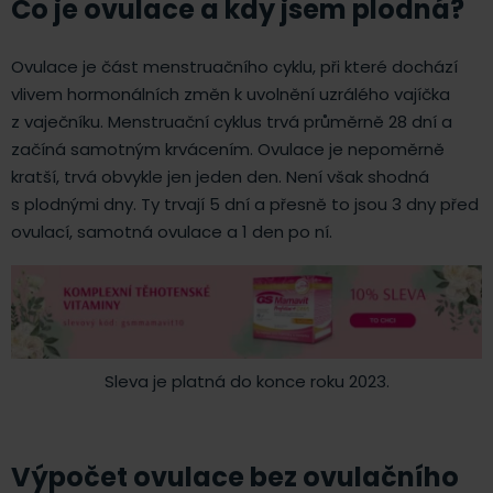
Co je ovulace a kdy jsem plodná?
Ovulace je část menstruačního cyklu, při které dochází
vlivem hormonálních změn k uvolnění uzrálého vajíčka
z vaječníku. Menstruační cyklus trvá průměrně 28 dní a
začíná samotným krvácením. Ovulace je nepoměrně
kratší, trvá obvykle jen jeden den. Není však shodná
s plodnými dny. Ty trvají 5 dní a přesně to jsou 3 dny před
ovulací, samotná ovulace a 1 den po ní.
Sleva je platná do konce roku 2023.
Výpočet ovulace bez ovulačního