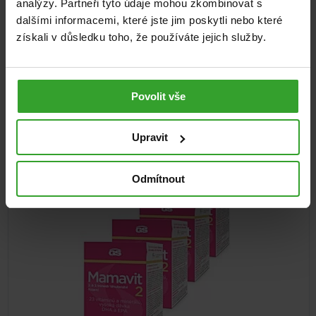
analýzy. Partneři tyto údaje mohou zkombinovat s
dalšími informacemi, které jste jim poskytli nebo které
E-mail
získali v důsledku toho, že používáte jejich služby.
Povolit vše
Související produkty
Upravit
DOPRAVA ZDARMA
Odmítnout
NA 4 MĚSÍCE