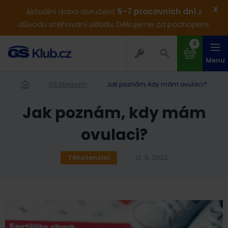
x
Aktuální doba doručení:
5–7 pracovních dní
z
důvodu stěhování skladu. Děkujeme za pochopení.
0
Menu
GS Magazín
Jak poznám, kdy mám ovulaci?
Jak poznám, kdy mám
ovulaci?
Těhotenství
12. 6. 2022