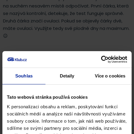
na suchém nesavém místě odpočívat. První čárka, která
se nazývá kontrolní, detekuje, že test funguje správně.
Druhá čárka značí ovulaci. Pokud se objevily čárky dvě,
máte ovulaci. Využijte tedy své plodné dny na maximum.
😉
Štítky:
Souhlas
Detaily
Více o cookies
ovulace
ovulační test
těhotenství
Tato webová stránka používá cookies
Zaujal vás článek?
K personalizaci obsahu a reklam, poskytování funkcí
Dejte o něm vědět svým přátelům.
sociálních médií a analýze naší návštěvnosti využíváme
Facebook
soubory cookie. Informace o tom, jak náš web používáte,
sdílíme se svými partnery pro sociální média, inzerci a
Twitter