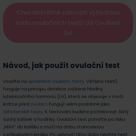
Chci diskrétně zakoupit výhodnou
sadu ovulačních testů GS Ovultest
3v1
Návod, jak použít ovulační test
Vsaďte na
spolehlivé ovulační testy.
Většina testů
funguje na principu detekce zvýšené hladiny
luteinizačního hormonu (LH), která se objevuje v moči
krátce před
ovulací
. Fungují velmi podobně jako
těhotenské testy.
K testování budete potřebovat čistý
suchý kalíšek a hodinky. Ovulační test ponořte po risku
„MAX“ do kalíšku s močí na dobu stanovenou
v příbalovém letáku. Po uplynutí této doby nechte test