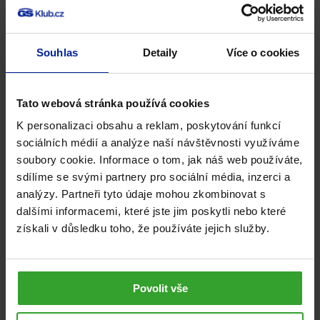
dítě se nemůže řádně přisát,
díky rychlému toku mléka
se může dusit a nemusí se vždy dostatečně dokrmit.
Na začátku kojení odstříkněte trochu mléka, mléko
Souhlas
Detaily
Více o cookies
nebude tak prudce vytékat. Neodstříkávejte však příliš
mnoho mléka, to by mohlo problémy s nadměrnou
produkcí jen zhoršit – stačí trochu, abyste se cítila
Tato webová stránka používá cookies
uvolněně. Mléko odstříkněte rukou nebo použijte
K personalizaci obsahu a reklam, poskytování funkcí
odsávačku.
sociálních médií a analýze naší návštěvnosti využíváme
Možná nevíte, že existují
banky mateřského mléka
.
soubory cookie. Informace o tom, jak náš web používáte,
sdílíme se svými partnery pro sociální média, inzerci a
Dárkyně mléka předem musí projít poměrně zevrubným
analýzy. Partneři tyto údaje mohou zkombinovat s
krevním vyšetřením. Pro některé maminky to může být
dalšími informacemi, které jste jim poskytli nebo které
může i příjemná finanční injekce na rodičovské dovolené.
získali v důsledku toho, že používáte jejich služby.
A naopak pro maminky, které mají mléka málo nebo
nemohou kojit vůbec, řešení jejich problému.
Závěrem…
Povolit vše