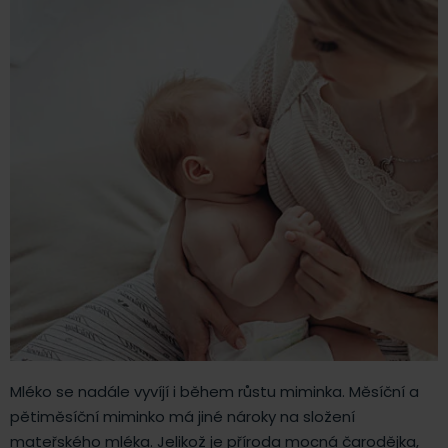
Mléko se nadále vyvíjí i během růstu miminka. Měsíční a
pětiměsíční miminko má jiné nároky na složení
mateřského mléka. Jelikož je příroda mocná čarodějka,