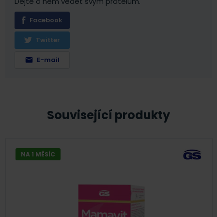
Dejte o něm vědět svým přátelům.
Facebook
Twitter
E-mail
Související produkty
NA 1 MĚSÍC