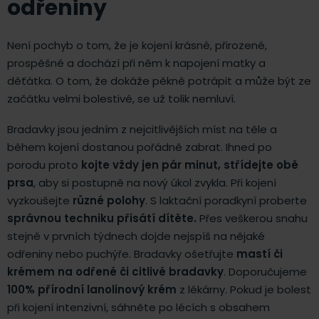
odřeniny
Není pochyb o tom, že je kojení krásné, přirozené,
prospěšné a dochází při něm k napojení matky a
děťátka. O tom, že dokáže pěkně potrápit a může být ze
začátku velmi bolestivé, se už tolik nemluví.
Bradavky jsou jedním z nejcitlivějších míst na těle a
během kojení dostanou pořádně zabrat. Ihned po
porodu proto
kojte vždy jen pár minut, střídejte obě
prsa
, aby si postupně na nový úkol zvykla. Při kojení
vyzkoušejte
různé polohy
. S laktační poradkyní proberte
správnou techniku přisátí dítěte.
Přes veškerou snahu
stejně v prvních týdnech dojde nejspíš na nějaké
odřeniny nebo puchýře. Bradavky ošetřujte
mastí či
krémem na odřené či citlivé bradavky
. Doporučujeme
100% přírodní lanolinový krém
z lékárny. Pokud je bolest
při kojení intenzivní, sáhněte po lécích s obsahem