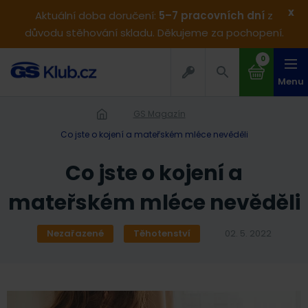
x
Aktuální doba doručení:
5–7 pracovních dní
z
důvodu stěhování skladu. Děkujeme za pochopení.
0
Menu
GS Magazín
Co jste o kojení a mateřském mléce nevěděli
Co jste o kojení a
mateřském mléce nevěděli
Nezařazené
Těhotenství
02. 5. 2022