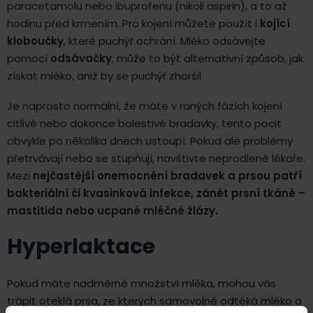
paracetamolu nebo ibuprofenu (nikoli aspirin), a to až
hodinu před krmením. Pro kojení můžete použít i
kojící
kloboučky
, které puchýř ochrání. Mléko odsávejte
pomocí
odsávačky
, může to být alternativní způsob, jak
získat mléko, aniž by se puchýř zhoršil.
Je naprosto normální, že máte v raných fázích kojení
citlivé nebo dokonce bolestivé bradavky, tento pocit
obvykle po několika dnech ustoupí. Pokud ale problémy
přetrvávají nebo se stupňují, navštivte neprodleně lékaře.
Mezi
nejčastější onemocnění bradavek a prsou patří
bakteriální či kvasinková infekce, zánět prsní tkáně –
mastitida nebo ucpané mléčné žlázy.
Hyperlaktace
Pokud máte nadměrné množství mléka, mohou vás
trápit oteklá prsa, ze kterých samovolně odtéká mléko a