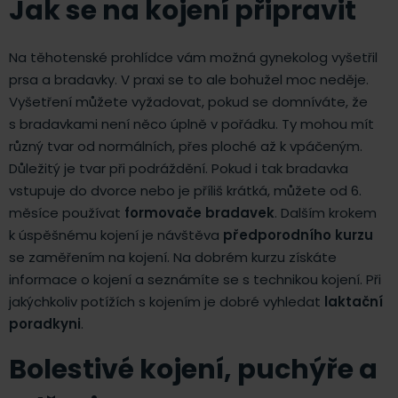
Jak se na kojení připravit
Na těhotenské prohlídce vám možná gynekolog vyšetřil
prsa a bradavky. V praxi se to ale bohužel moc neděje.
Vyšetření můžete vyžadovat, pokud se domníváte, že
s bradavkami není něco úplně v pořádku. Ty mohou mít
různý tvar od normálních, přes ploché až k vpáčeným.
Důležitý je tvar při podráždění. Pokud i tak bradavka
vstupuje do dvorce nebo je příliš krátká, můžete od 6.
měsíce používat
formovače bradavek
. Dalším krokem
k úspěšnému kojení je návštěva
předporodního kurzu
se zaměřením na kojení. Na dobrém kurzu získáte
informace o kojení a seznámíte se s technikou kojení. Při
jakýchkoliv potížích s kojením je dobré vyhledat
laktační
poradkyni
.
Bolestivé kojení, puchýře a