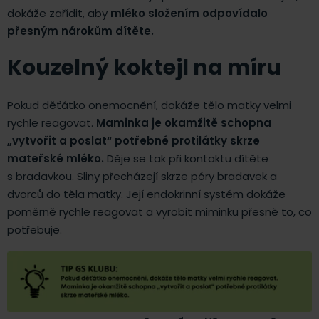
dokáže zařídit, aby
mléko složením odpovídalo
přesným nárokům dítěte.
Kouzelný koktejl na míru
Pokud děťátko onemocnění, dokáže tělo matky velmi
rychle reagovat.
Maminka je okamžitě schopna
„vytvořit a poslat“ potřebné protilátky skrze
mateřské mléko.
Děje se tak při kontaktu dítěte
s bradavkou. Sliny přecházejí skrze póry bradavek a
dvorců do těla matky. Její endokrinní systém dokáže
poměrně rychle reagovat a vyrobit miminku přesně to, co
potřebuje.