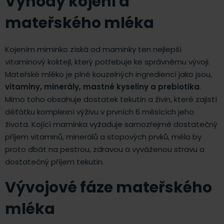
Výhody kojení a
mateřského mléka
Kojením miminko získá od maminky ten nejlepší
vitaminový koktejl, který potřebuje ke správnému vývoji.
Mateřské mléko je plné kouzelných ingrediencí jako jsou,
vitaminy, minerály, mastné kyseliny a prebiotika
.
Mimo toho obsahuje dostatek tekutin a živin, které zajistí
děťátku komplexní výživu v prvních 6 měsících jeho
života. Kojící maminka vyžaduje samozřejmě dostatečný
příjem vitaminů, minerálů a stopových prvků, měla by
proto dbát na pestrou, zdravou a vyváženou stravu a
dostatečný příjem tekutin.
Vývojové fáze mateřského
mléka