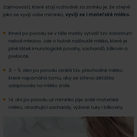
Zajímavostí, které stojí rozhodně za zmínku je, že stejně
jako se vyvíjí vaše miminko,
vyvíjí se i mateřské mléko.
Ihned po porodu se v těle matky vytváří tzv. kolostrum
neboli mlezivo. Jde o hutné nažloutlé mléko, které je
plné látek imunologické povahy, sacharidů, bílkovin a
prebiotik.
3. – 5. den po porodu vzniká tzv. přechodné mléko,
které napomáhá tomu, aby se střeva děťátka
adaptovala na mléko zralé.
14. dní po porodu už miminko pije zralé mateřské
mléko, obsahující sacharidy, výživné tuky i bílkoviny.