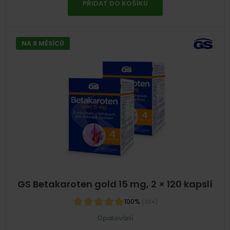
PŘIDAT DO KOŠÍKU
NA 8 MĚSÍCŮ
GS Betakaroten gold 15 mg, 2 × 120 kapslí
100%
(30×)
Opalování