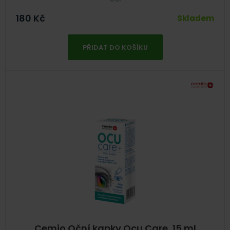
180
Kč
Skladem
PŘIDAT DO KOŠÍKU
Cemio Oční kapky Ocu Care, 15 ml