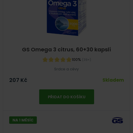
GS Omega 3 citrus, 60+30 kapslí
100%
(39×)
Srdce a cévy
207
Kč
Skladem
PŘIDAT DO KOŠÍKU
NA 1 MĚSÍC