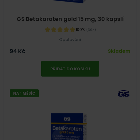
GS Betakaroten gold 15 mg, 30 kapslí
100%
(30×)
Opalování
94
Kč
Skladem
PŘIDAT DO KOŠÍKU
NA 1 MĚSÍC