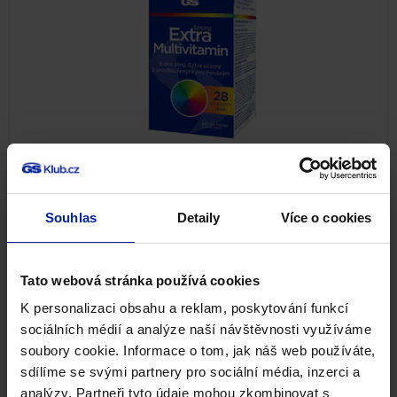
GS Extra Strong Multivitamin, 90+30
tablet
Souhlas
Detaily
Více o cookies
100%
(12×)
Multivitaminy
Tato webová stránka používá cookies
401
Kč
Skladem
K personalizaci obsahu a reklam, poskytování funkcí
sociálních médií a analýze naší návštěvnosti využíváme
PŘIDAT DO KOŠÍKU
soubory cookie. Informace o tom, jak náš web používáte,
sdílíme se svými partnery pro sociální média, inzerci a
analýzy. Partneři tyto údaje mohou zkombinovat s