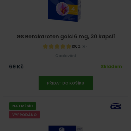
GS Betakaroten gold 6 mg, 30 kapslí
100%
(6×)
Opalování
69
Kč
Skladem
PŘIDAT DO KOŠÍKU
NA 1 MĚSÍC
VYPRODÁNO