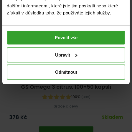
dalšími informacemi, které jste jim poskytli nebo které
NA 5 MĚSÍCŮ
získali v důsledku toho, že používáte jejich služby.
Povolit vše
Upravit
Odmítnout
GS Omega 3 citrus, 100+50 kapslí
100%
(39×)
Srdce a cévy
378
Kč
Skladem