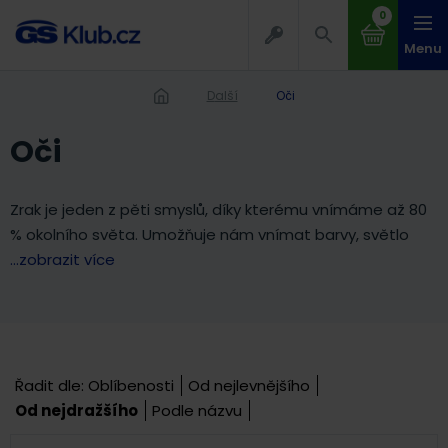
0
Menu
Další
Oči
Oči
Zrak je jeden z pěti smyslů, díky kterému vnímáme až 80
% okolního světa. Umožňuje nám vnímat barvy, světlo
...zobrazit více
Řadit dle:
Oblíbenosti
Od nejlevnějšího
Od nejdražšího
Podle názvu