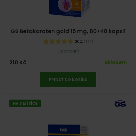
GS Betakaroten gold 15 mg, 80+40 kapslí
100%
(30×)
Opalování
210
Kč
Skladem
PŘIDAT DO KOŠÍKU
NA 3 MĚSÍCE