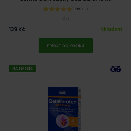
100%
(1×)
Oči
139
Kč
Skladem
PŘIDAT DO KOŠÍKU
NA 1 MĚSÍC