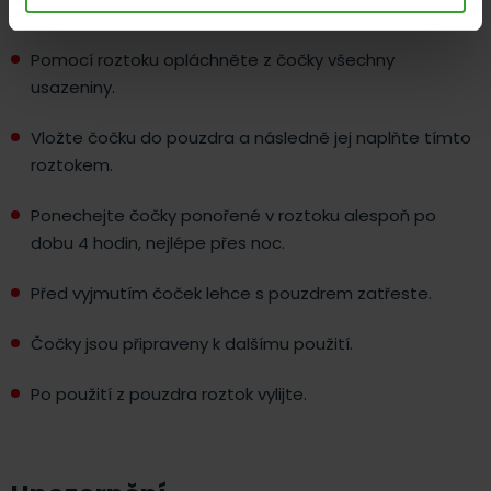
stranách.
Pomocí roztoku opláchněte z čočky všechny
usazeniny.
Vložte čočku do pouzdra a následně jej naplňte tímto
roztokem.
Ponechejte čočky ponořené v roztoku alespoň po
dobu 4 hodin, nejlépe přes noc.
Před vyjmutím čoček lehce s pouzdrem zatřeste.
Čočky jsou připraveny k dalšímu použití.
Po použití z pouzdra roztok vylijte.