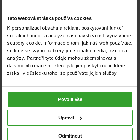
Tato webová stránka používá cookies
K personalizaci obsahu a reklam, poskytování funkcí
sociálních médií a analýze naší návštěvnosti využíváme
soubory cookie. Informace o tom, jak náš web používáte,
sdílíme se svými partnery pro sociální média, inzerci a
analýzy. Partneři tyto údaje mohou zkombinovat s
dalšími informacemi, které jste jim poskytli nebo které
získali v důsledku toho, že používáte jejich služby.
Návod k použití
Povolit vše
Pečlivě si umyjte a osušte ruce.
Upravit
Vyjměte čočku z oka do dlaně, kápněte na ni několik
kapek roztoku a jemně ji promasírujte prstem po obou
Odmítnout