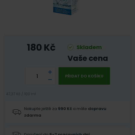
180
Kč
Skladem
Vaše cena
PŘIDAT DO KOŠÍKU
47,37 Kč / 100 ml
Nakupte ještě za
990
Kč
a máte
dopravu
zdarma
Doručení do
5-7 pracovních dní
.