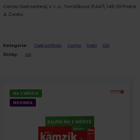
Cemio Switzerland, s. r. o., Tomíčkova 2144/1, 148 00 Praha
4, Česko.
Kategorie:
Celé portfolio
Cemio
Další
Oči
Štítky:
oči
NA 3 MĚSÍCE
NOVINKA