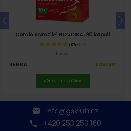
Cemio Kamzík® NOVINKA, 90 kapslí
99%
(64×)
Klouby
499
Kč
Skladem
PŘIDAT DO KOŠÍKU
info@gsklub.cz
+420 253 253 160