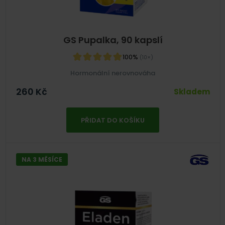
GS Pupalka, 90 kapslí
100%
(10×)
Hormonální nerovnováha
260
Kč
Skladem
PŘIDAT DO KOŠÍKU
NA 3 MĚSÍCE