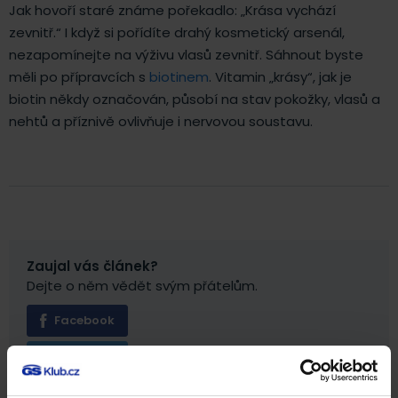
Jak hovoří staré známe pořekadlo: „Krása vychází
zevnitř.“ I když si pořídíte drahý kosmetický arsenál,
nezapomínejte na výživu vlasů zevnitř. Sáhnout byste
měli po přípravcích s
biotinem
. Vitamin „krásy“, jak je
biotin někdy označován, působí na stav pokožky, vlasů a
nehtů a příznivě ovlivňuje i nervovou soustavu.
Zaujal vás článek?
Dejte o něm vědět svým přátelům.
Facebook
Twitter
E-mail