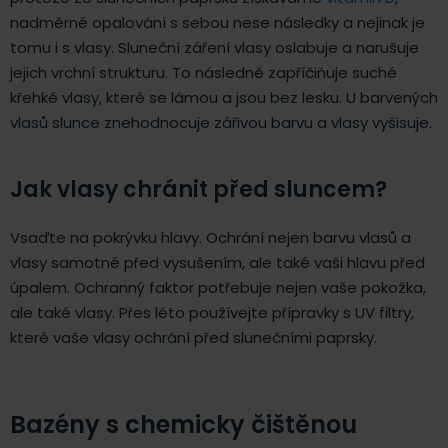
nadměrné opalování s sebou nese následky a nejinak je
tomu i s vlasy. Sluneční záření vlasy oslabuje a narušuje
jejich vrchní strukturu. To následně zapříčiňuje suché
křehké vlasy, které se lámou a jsou bez lesku. U barvených
vlasů slunce znehodnocuje zářivou barvu a vlasy vyšisuje.
Jak vlasy chránit před sluncem?
Vsaďte na pokrývku hlavy. Ochrání nejen barvu vlasů a
vlasy samotné před vysušením, ale také vaši hlavu před
úpalem. Ochranný faktor potřebuje nejen vaše pokožka,
ale také vlasy. Přes léto používejte přípravky s UV filtry,
které vaše vlasy ochrání před slunečními paprsky.
Bazény s chemicky čištěnou