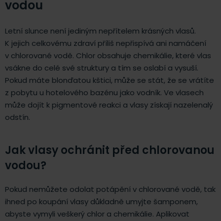
vodou
Letní slunce není jediným nepřítelem krásných vlasů.
K jejich celkovému zdraví příliš nepřispívá ani namáčení
v chlorované vodě. Chlor obsahuje chemikálie, které vlas
vsákne do celé své struktury a tím se oslabí a vysuší.
Pokud máte blonďatou kštici, může se stát, že se vrátíte
z pobytu u hotelového bazénu jako vodník. Ve vlasech
může dojít k pigmentové reakci a vlasy získají nazelenalý
odstín.
Jak vlasy ochránit před chlorovanou
vodou?
Pokud nemůžete odolat potápění v chlorované vodě, tak
ihned po koupání vlasy důkladně umyjte šamponem,
abyste vymyli veškerý chlor a chemikálie. Aplikovat