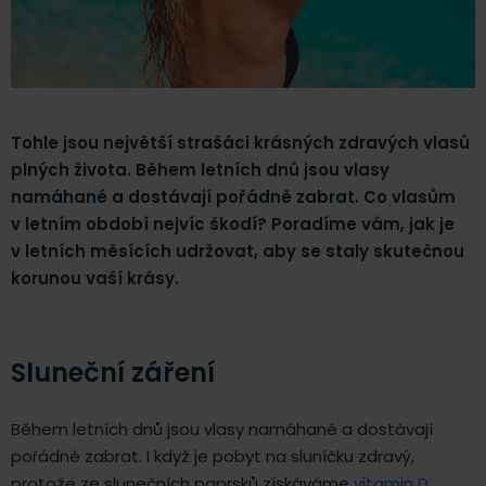
Tohle jsou největší strašáci krásných zdravých vlasů
plných života. Během letních dnů jsou vlasy
namáhané a dostávají pořádně zabrat. Co vlasům
v letním období nejvíc škodí? Poradíme vám, jak je
v letních měsících udržovat, aby se staly skutečnou
korunou vaší krásy.
Sluneční záření
Během letních dnů jsou vlasy namáhané a dostávají
pořádně zabrat. I když je pobyt na sluníčku zdravý,
protože ze slunečních paprsků získáváme
vitamin D
,