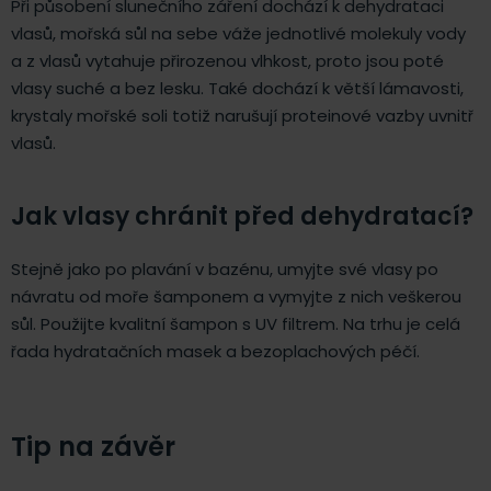
Při působení slunečního záření dochází k dehydrataci
vlasů, mořská sůl na sebe váže jednotlivé molekuly vody
a z vlasů vytahuje přirozenou vlhkost, proto jsou poté
vlasy suché a bez lesku. Také dochází k větší lámavosti,
krystaly mořské soli totiž narušují proteinové vazby uvnitř
vlasů.
Jak vlasy chránit před dehydratací?
Stejně jako po plavání v bazénu, umyjte své vlasy po
návratu od moře šamponem a vymyjte z nich veškerou
sůl. Použijte kvalitní šampon s UV filtrem. Na trhu je celá
řada hydratačních masek a bezoplachových péčí.
Tip na závěr