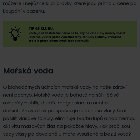
můžete i nejrůznější přípravky, které jsou přímo určené po
koupání v bazénu.
Mořská voda
O blahodárných účincích mořské vody na naše zdraví
není pochyb. Mořská voda je bohatá na sůl i léčivé
minerály – uhlík, křemík, magnesium a mnoho
dalších. Zrovna tak prospěšná je i pro naše vlasy. Umí
posílit vlasové folikuly, eliminuje tvorbu lupů a nadměrnou
aktivitu mazových žláz na pokožce hlavy. Tak proč jsou
tedy vlasy po dovolené u moře vysušené a bez života?