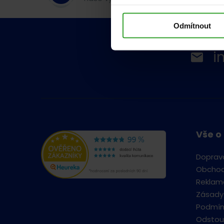
Odmítnout
i
Vše o
Doprav
Obchod
Reklama
Zásady
Podmín
Odstou