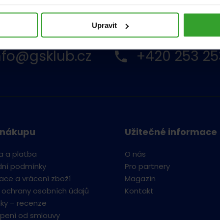
Upravit
nfo@gsklub.cz
+420 253 25
 nákupu
Užitečné informace
a a platba
O nás
ní podmínky
Pro partnery
ce a vrácení zboží
Magazín
 ochrany osobních údajů
Kontakt
ky – recenze
pení od smlouvy