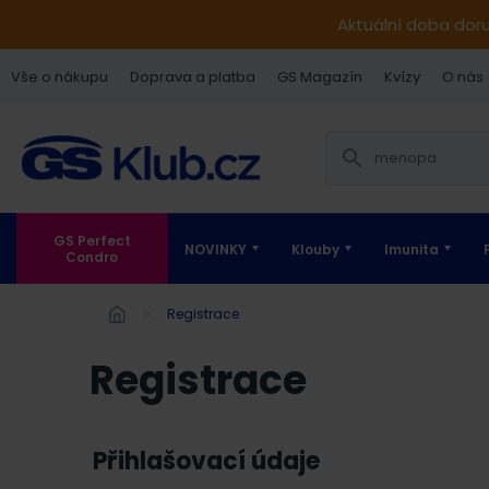
Aktuální doba dor
Vše o nákupu
Doprava a platba
GS Magazín
Kvízy
O nás
GS Perfect
NOVINKY
Klouby
Imunita
Condro
Registrace
Registrace
Přihlašovací údaje