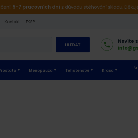
učení:
5–7 pracovních dní
z důvodu stěhování skladu. Děku
Kontakt
FKSP
Nevíte 
HLEDAT
info@gs
Sr
Prostata
Menopauza
Těhotenství
Krása