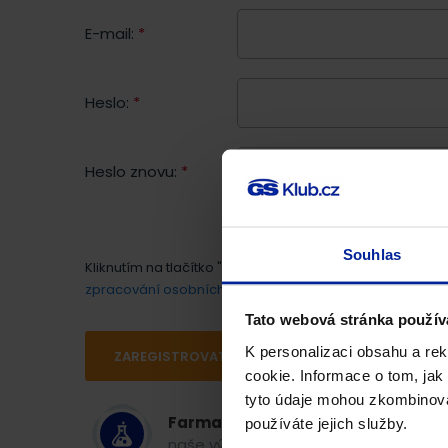
E-mail:
*
Heslo:
*
Heslo znovu:
*
Souhlas
Kliknutím na tlačítko "Registrovat se" souhlasím s
obcho
zpracování osobních údajů
.
Tato webová stránka použív
K personalizaci obsahu a re
ZAREGISTROVAT SE
cookie. Informace o tom, jak
tyto údaje mohou zkombinovat
Farmaceutická kvalita
používáte jejich služby.
naše výrobky jsou špičkové