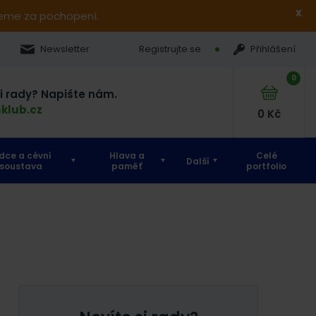
x
jeme za pochopení.
Newsletter
Registrujte se
Přihlášení
0
si rady? Napište nám.
klub.cz
0
Kč
dce a cévní
Hlava a
Celé
Další
soustava
paměť
portfolio