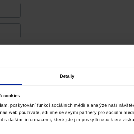
Detaily
dními podmínkami
a zároveň souhlasím se zásadami o
á cookies
klam, poskytování funkcí sociálních médií a analýze naší návšt
 náš web používáte, sdílíme se svými partnery pro sociální média
 s dalšími informacemi, které jste jim poskytli nebo které získa
Používáme účinné látky
Dárek k n
v ověřených dávkách
při nákupu 