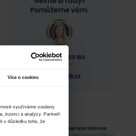
Nevíte si rady?
Pomůžeme vám.
+420 253 253 160
Po-Pá: 9:00 - 16:00
info@gsklub.cz
Více o cookies
ěvnosti využíváme soubory
, inzerci a analýzy. Partneři
li v důsledku toho, že
ákupu
Doprava zdarma
nad 1 490 Kč
při nákupu nad 990 Kč