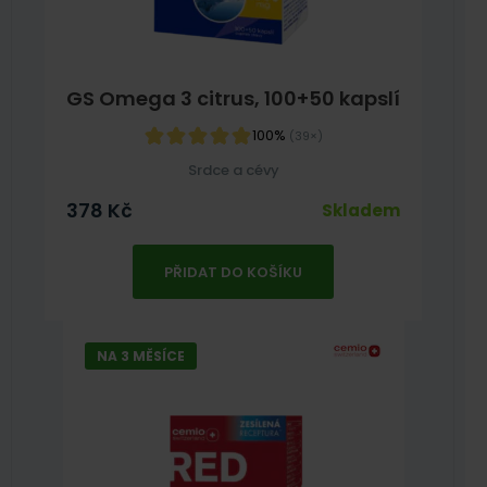
GS Omega 3 citrus, 100+50 kapslí
100%
(39×)
Srdce a cévy
378
Kč
Skladem
PŘIDAT DO KOŠÍKU
NA 3 MĚSÍCE