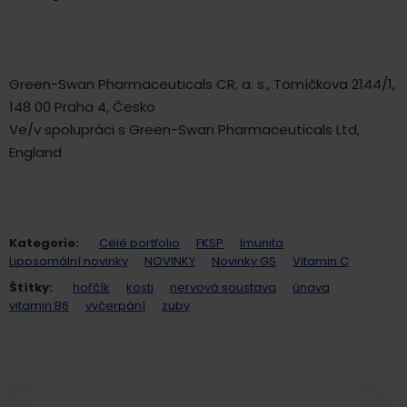
Green-Swan Pharmaceuticals CR, a. s., Tomíčkova 2144/1,
148 00 Praha 4, Česko
Ve/v spolupráci s Green-Swan Pharmaceuticals Ltd,
England
Kategorie:
Celé portfolio
FKSP
Imunita
Liposomální novinky
NOVINKY
Novinky GS
Vitamin C
Štítky:
hořčík
kosti
nervová soustava
únava
vitamin B6
vyčerpání
zuby