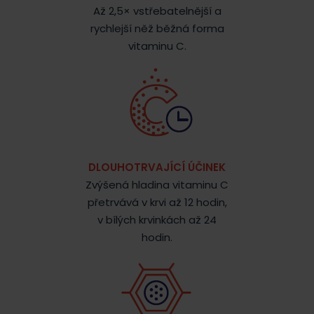
Až 2,5× vstřebatelnější a
rychlejší něž běžná forma
vitaminu C.
DLOUHOTRVAJÍCÍ ÚČINEK
Zvýšená hladina vitaminu C
přetrvává v krvi až 12 hodin,
v bílých krvinkách až 24
hodin.