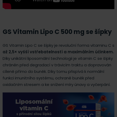
GS Vitamin Lipo C 500 mg se šípky
GS Vitamin Lipo C se šípky je revoluční forma vitaminu C s
až 2,5× vyšší vstřebatelností a maximálním účinkem.
Díky unikátní liposomální technologii je vitamin C se šípky
chráněn před degradací v trávicím traktu a dopravován
cíleně přímo do buněk. Díky tomu přispívá k normální
funkci imunitního systému, ochraně buněk před
oxidačním stresem a ke snížení míry únavy a vyčerpání.