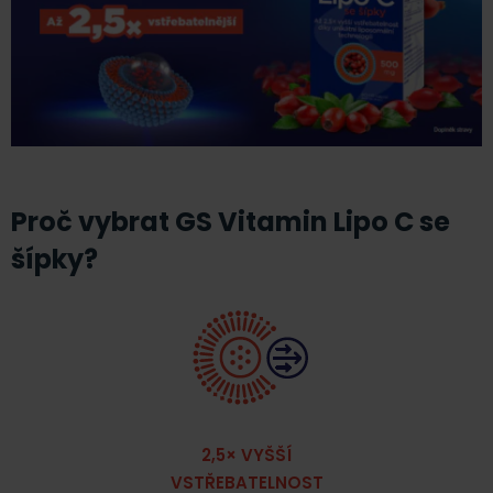
Proč vybrat GS Vitamin Lipo C se
šípky?
2,5× VYŠŠÍ
VSTŘEBATELNOST