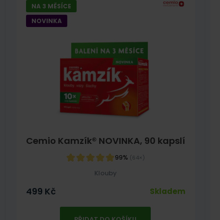
NA 3 MĚSÍCE
NOVINKA
Cemio Kamzík® NOVINKA, 90 kapslí
99%
(64×)
Klouby
499
Kč
Skladem
PŘIDAT DO KOŠÍKU