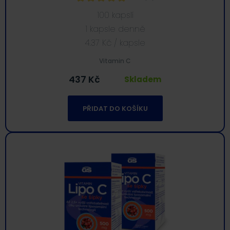
100 kapslí
1 kapsle denně
4.37
Kč
/ kapsle
Vitamin C
437
Kč
Skladem
PŘIDAT DO KOŠÍKU