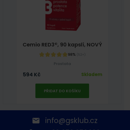
Cemio RED3®, 90 kapslí, NOVÝ
98%
(52×)
Prostata
594
Kč
Skladem
PŘIDAT DO KOŠÍKU
info@gsklub.cz