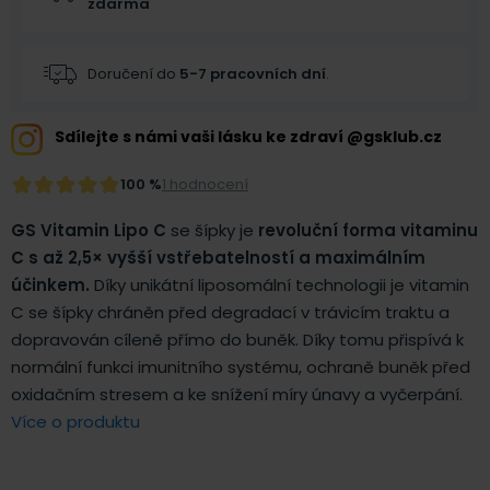
zdarma
Doručení do
5-7 pracovních dní
.
Sdílejte s námi vaši lásku ke zdraví @gsklub.cz
100 %
1 hodnocení
GS Vitamin Lipo C
se šípky je
revoluční forma vitaminu
C s až 2,5× vyšší vstřebatelností a maximálním
účinkem.
Díky unikátní liposomální technologii je vitamin
C se šípky chráněn před degradací v trávicím traktu a
dopravován cíleně přímo do buněk. Díky tomu přispívá k
normální funkci imunitního systému, ochraně buněk před
oxidačním stresem a ke snížení míry únavy a vyčerpání.
Více o produktu