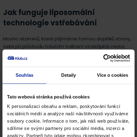
Jak funguje liposomální
technologie vstřebávání
Mnoho vitaminů, které přijímáme formou doplňků stravy,
čeká při průchodu trávícím traktem strastiplná cesta,
během níž se většina ztrácí. Liposomální vitaminy tuto
překážku překonávají díky jedinečné technologii.
Výsledkem je až 2,5× vyšší vstřebatelnost oproti
Souhlas
Detaily
Více o cookies
klasickým formám vitaminu C.
Tato webová stránka používá cookies
K personalizaci obsahu a reklam, poskytování funkcí
sociálních médií a analýze naší návštěvnosti využíváme
soubory cookie. Informace o tom, jak náš web používáte,
sdílíme se svými partnery pro sociální média, inzerci a
analýzy. Partneři tyto údaje mohou zkombinovat s