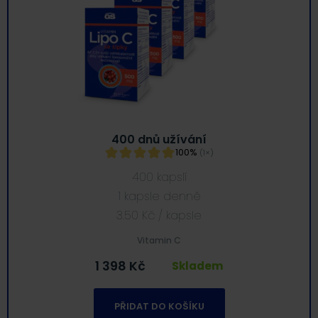
400 dnů užívání
100%
(1×)
400 kapslí
1 kapsle denně
3.50
Kč
/ kapsle
Vitamin C
1 398
Kč
Skladem
PŘIDAT DO KOŠÍKU