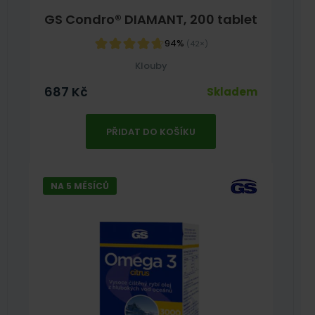
GS Condro® DIAMANT, 200 tablet
94%
(42×)
Klouby
687
Kč
Skladem
PŘIDAT DO KOŠÍKU
NA 5 MĚSÍCŮ