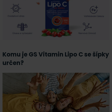
Komu je GS Vitamin Lipo C se šípky
určen?