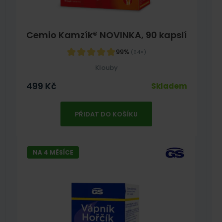
Cemio Kamzík® NOVINKA, 90 kapslí
99%
(64×)
Klouby
499
Kč
Skladem
PŘIDAT DO KOŠÍKU
NA 4 MĚSÍCE