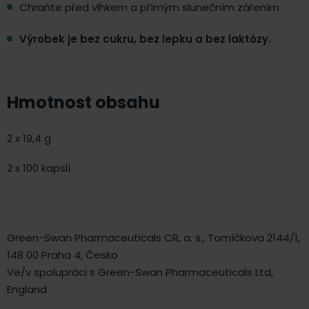
Chraňte před vlhkem a přímým slunečním zářením.
Výrobek je bez cukru, bez lepku a bez laktózy.
Hmotnost obsahu
2 x 19,4 g
2 x 100 kapslí
Green-Swan Pharmaceuticals CR, a. s., Tomíčkova 2144/1,
148 00 Praha 4, Česko
Ve/v spolupráci s Green-Swan Pharmaceuticals Ltd,
England