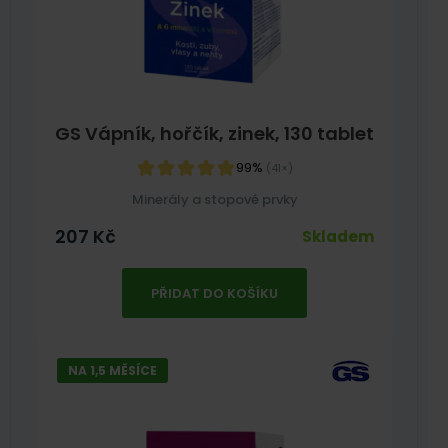
GS Vápník, hořčík, zinek, 130 tablet
99%
(41×)
Minerály a stopové prvky
207
Kč
Skladem
PŘIDAT DO KOŠÍKU
NA 1,5 MĚSÍCE