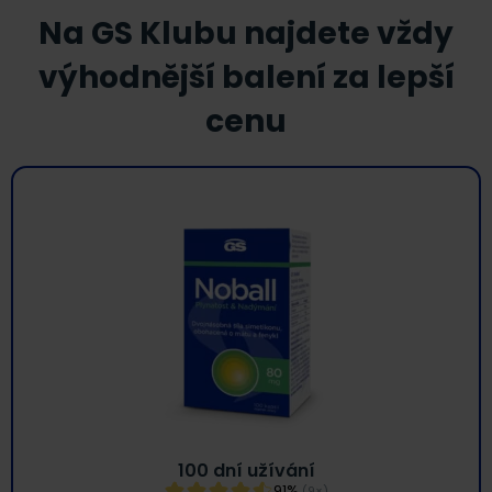
Na GS Klubu najdete vždy
výhodnější balení za lepší
cenu
100 dní užívání
91%
(9×)