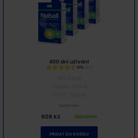
400 dní užívání
91%
(9×)
400 kapslí
1 kapsle denně
1.52
Kč
/ kapsle
Nadýmání
608
Kč
Skladem
PŘIDAT DO KOŠÍKU