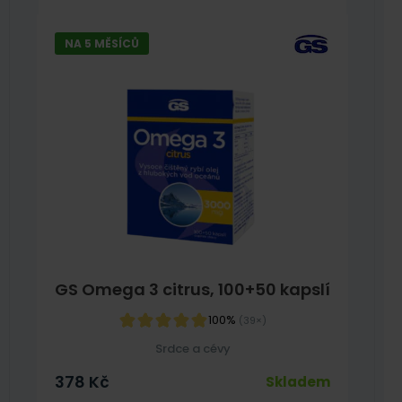
NA 5 MĚSÍCŮ
GS Omega 3 citrus, 100+50 kapslí
100%
(39×)
Srdce a cévy
378
Kč
Skladem