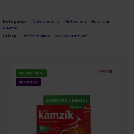
Kategorie:
Celé portfolio
Multibalení
Nadýmání
Zažívání
Štítky:
mátová silice
podpora trávení
NA 3 MĚSÍCE
NOVINKA