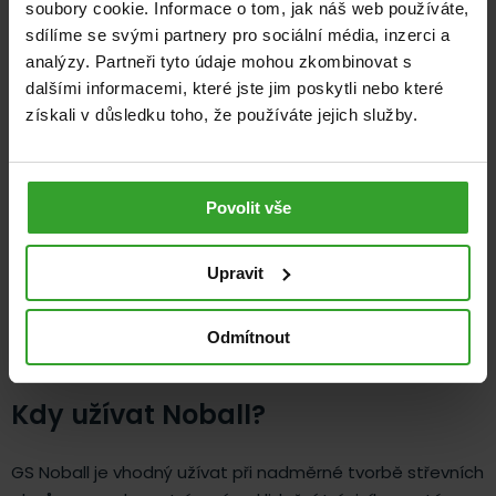
soubory cookie. Informace o tom, jak náš web používáte,
normální činnost trávicí soustavy a střev.
sdílíme se svými partnery pro sociální média, inzerci a
analýzy. Partneři tyto údaje mohou zkombinovat s
dalšími informacemi, které jste jim poskytli nebo které
získali v důsledku toho, že používáte jejich služby.
Povolit vše
Upravit
Odmítnout
Kdy užívat Noball?
GS Noball je vhodný užívat při nadměrné tvorbě střevních