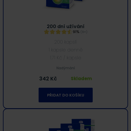
200 dní užívání
91%
(9×)
200 kapslí
1 kapsle denně
1.71
Kč
/ kapsle
Nadýmání
342
Kč
Skladem
PŘIDAT DO KOŠÍKU