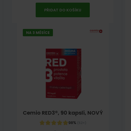
PŘIDAT DO KOŠÍKU
NA 3 MĚSÍCE
Cemio RED3®, 90 kapslí, NOVÝ
98%
(52×)