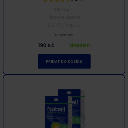
100 kapslí
1 kapsle denně
1.90
Kč
/ kapsle
Nadýmání
190
Kč
Skladem
PŘIDAT DO KOŠÍKU