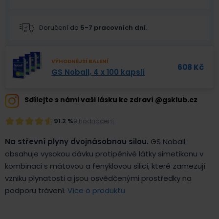
Doručení do
5-7 pracovních dní
.
VÝHODNĚJŠÍ BALENÍ
608
Kč
GS Noball, 4 x 100 kapslí
Sdílejte s námi vaši lásku ke zdraví @gsklub.cz
91.2 %
9 hodnocení
Na střevní plyny dvojnásobnou silou.
GS Noball
obsahuje vysokou dávku protipěnivé látky simetikonu v
kombinaci s mátovou a fenyklovou silicí, které zamezují
vzniku plynatosti a jsou osvědčenými prostředky na
podporu trávení.
Více o produktu