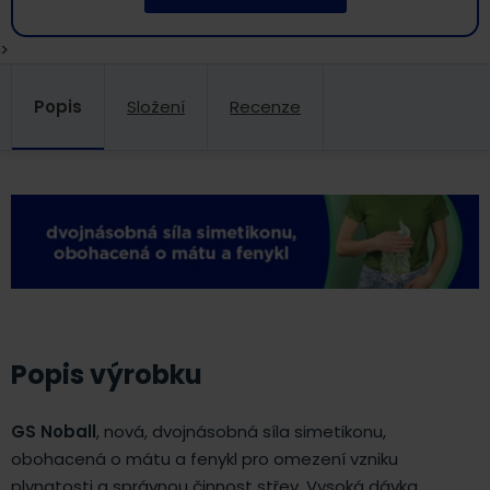
>
Popis
Složení
Recenze
Popis výrobku
GS Noball
, nová, dvojnásobná síla simetikonu,
obohacená o mátu a fenykl pro omezení vzniku
plynatosti a správnou činnost střev. Vysoká dávka