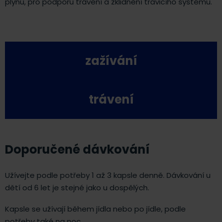
plynů, pro podporu trávení a zklidnění trávicího systému.
zažívání
trávení
Doporučené dávkování
Užívejte podle potřeby 1 až 3 kapsle denně. Dávkování u
dětí od 6 let je stejné jako u dospělých.
Kapsle se užívají během jídla nebo po jídle, podle
potřeby také na noc.