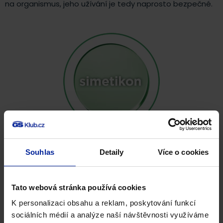
na organismus, jeho užívání je tedy naprosto bezpečné.
Souhlas
Detaily
Více o cookies
Máta & Fenykl
Tato webová stránka používá cookies
Po staletí užívané bylinky, které jsou známé pro své
K personalizaci obsahu a reklam, poskytování funkcí
blahodárné účinky na zažívání. Pomáhají uvolnit plyny z
sociálních médií a analýze naší návštěvnosti využíváme
trávicího traktu a zmírňují nadýmání. Navíc podporují