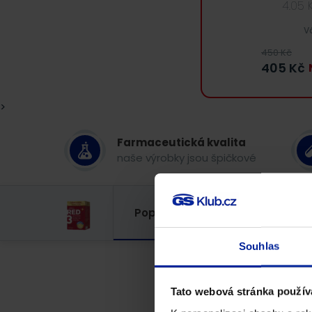
4.05
V
450
Kč
405
Kč
>
Farmaceutická kvalita
naše výrobky jsou špičkové
Popis
Složení
Rec
Souhlas
Tato webová stránka použív