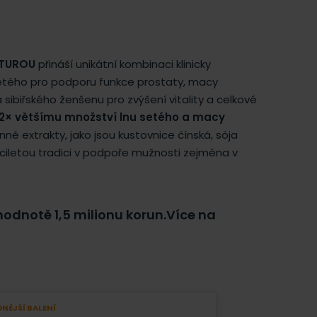
PTUROU
přináší unikátní kombinaci klinicky
 setého pro podporu funkce prostaty, macy
ibiřského ženšenu pro zvýšení vitality a celkové
2× většímu množství lnu setého a macy
inné extrakty, jako jsou kustovnice čínská, sója
síciletou tradici v podpoře mužnosti zejména v
hodnotě 1,5 milionu korun.
Více na
NĚJŠÍ BALENÍ