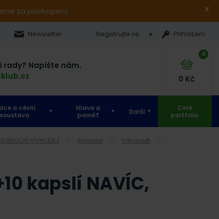
x
jeme za pochopení.
Newsletter
Registrujte se
Přihlášení
0
si rady? Napište nám.
klub.cz
0
Kč
dce a cévní
Hlava a
Celé
Další
soustava
paměť
portfolio
POVÁNOČNÍ VÝPRODEJ
Prostata
Vánoce🎁
10 kapslí NAVÍC,