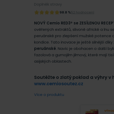
Doplněk stravy
98.8 %
52 hodnocení
NOVÝ Cemio RED3® se ZESÍLENOU RECE
ověřených extraktů, slivoně africké a lnu
peruánské pro zlepšení mužské potence a s
kondice. Tato inovace je ještě silnější díky
peruánské
. Navíc je obohacen o další byl
fazolová a gumojilm jilmový, které mají ti
asijských oblastech.
Soutěžte o zlatý poklad a výhry v 
www.cemiosoutez.cz
Více o produktu
VÝHOD