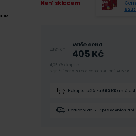
Není skladem
Cemi
sout
b.cz
Vaše cena
450
Kč
405
Kč
4,05 Kč / kapsle
Nejnižší cena za posledních 30 dní: 405 Kč
Nakupte ještě za
990
Kč
a máte
d
Doručení do
5-7 pracovních dní
.