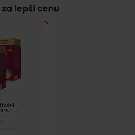
 za lepší cenu
žívání
98%
(52×)
slí
denně