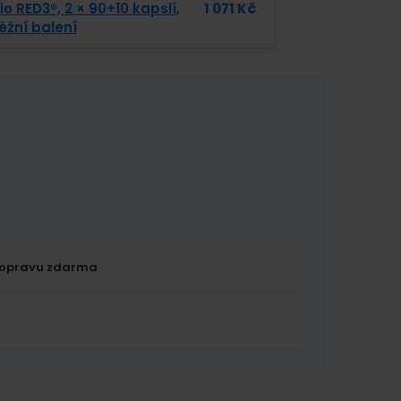
o RED3®, 2 × 90+10 kapslí,
1 071
Kč
ěžní balení
opravu zdarma