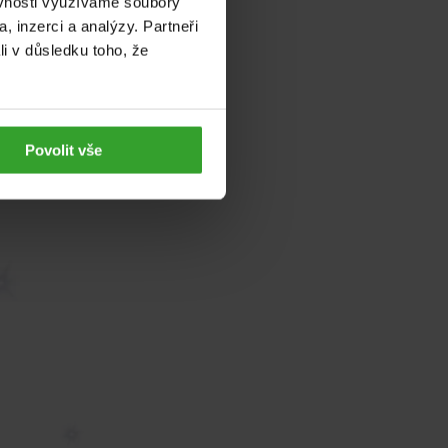
ěvnosti využíváme soubory
, inzerci a analýzy. Partneři
li v důsledku toho, že
Povolit vše