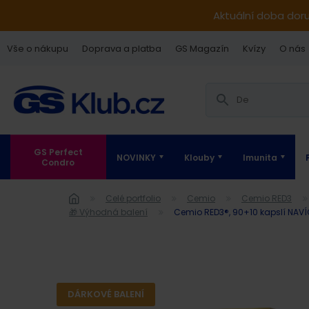
Aktuální doba dor
Vše o nákupu
Doprava a platba
GS Magazín
Kvízy
O nás
GS Perfect
NOVINKY
Klouby
Imunita
Condro
Celé portfolio
Cemio
Cemio RED3
🎁 Výhodná balení
Cemio RED3®, 90+10 kapslí NAVÍ
DÁRKOVÉ BALENÍ