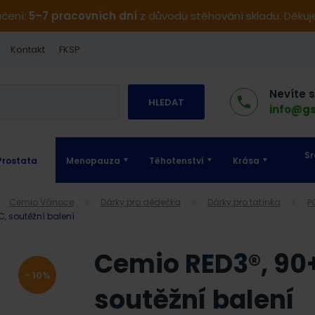
učení:
5–7 pracovních dní
z důvodu stěhování skladu. Děku
Kontakt
FKSP
Nevíte 
HLEDAT
info@gs
Sr
Prostata
Menopauza
Těhotenství
Krása
Cemio Vánoce
Dárky pro dědečka
Dárky pro tatínka
C, soutěžní balení
Cemio RED3®, 90+
- 10%
soutěžní balení