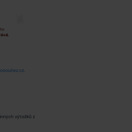
osoutez.cz
.
inných výtažků z