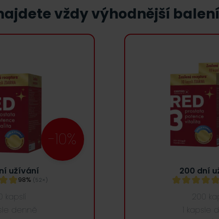
ajdete vždy výhodnější balení
-10%
ní užívání
200 dní u
98%
(52×)
0 kapslí
200 kap
psle denně
1 kapsle 