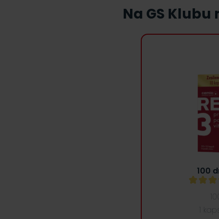
Na GS Klubu n
100 d
10
1 ka