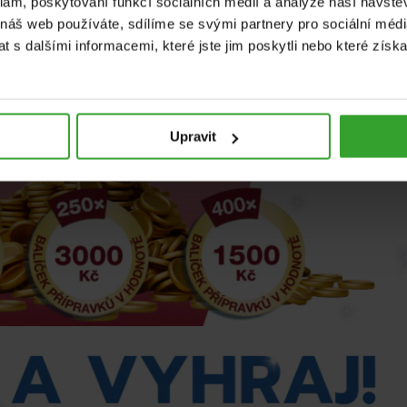
klam, poskytování funkcí sociálních médií a analýze naší návšt
 náš web používáte, sdílíme se svými partnery pro sociální média
 s dalšími informacemi, které jste jim poskytli nebo které získa
Upravit