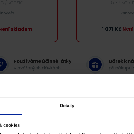
Kč
/ kapsle
5.36
Kč
/ 
ánoce🎁
Vánoce
1 071
Kč
Není
Není skladem
Používáme účinné látky
Dárek k n
v ověřených dávkách
při nákupu 
enze
GS Magazín
Detaily
á cookies