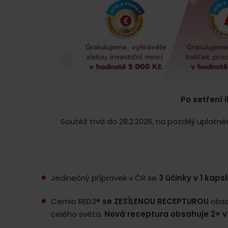
Po setření 
Soutěž trvá do 28.2.2026, na později uplatn
Jedinečný přípravek v ČR se
3 účinky v 1 kapsl
Cemio RED3®
se ZESÍLENOU RECEPTUROU
obsah
celého světa.
Nová receptura obsahuje 2× v