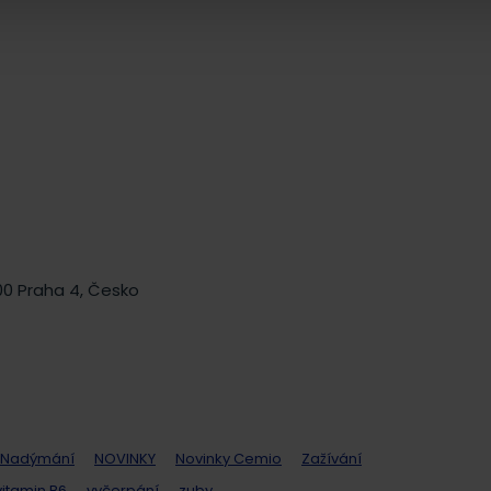
 00 Praha 4, Česko
Nadýmání
NOVINKY
Novinky Cemio
Zažívání
vitamin B6
vyčerpání
zuby