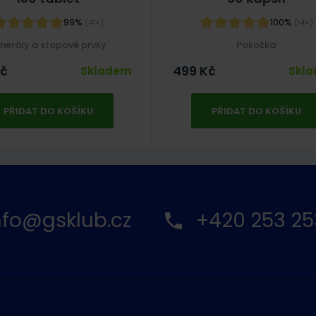
99%
100%
(41×)
(14×)
nerály a stopové prvky
Pokožka
č
499
Kč
Skladem
Skl
PŘIDAT DO KOŠÍKU
PŘIDAT DO KOŠÍKU
nfo@gsklub.cz
+420 253 25