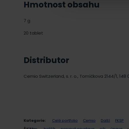
Hmotnost obsahu
7 g
20 tablet
Distributor
Cemio Switzerland, s. r. o., Tomíčkova 2144/1, 148
Kategorie:
Celé portfolio
Cemio
Další
FKSP
Štítky:
hořčík
nervová soustava
oči
únava