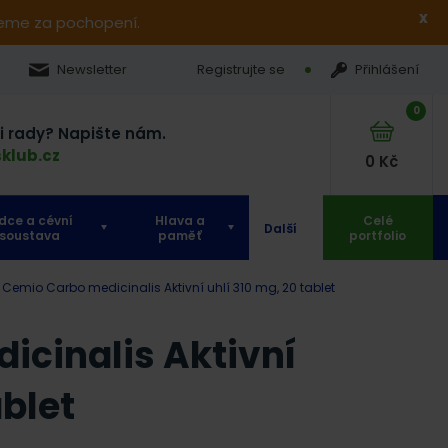
x
jeme za pochopení.
Newsletter
Registrujte se
Přihlášení
0
si rady? Napište nám.
klub.cz
0
Kč
dce a cévní
Hlava a
Celé
Další
soustava
paměť
portfolio
Cemio Carbo medicinalis Aktivní uhlí 310 mg, 20 tablet
icinalis Aktivní
ablet