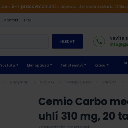
učení:
5–7 pracovních dní
z důvodu stěhování skladu. Děku
Kontakt
FKSP
Nevíte 
HLEDAT
info@gs
Sr
Prostata
Menopauza
Těhotenství
Krása
Nadýmání
NOVINKY
Novinky Cemio
Zažívání
Cemio Carbo med
uhlí 310 mg, 20 t
Zdravotnický prostředek