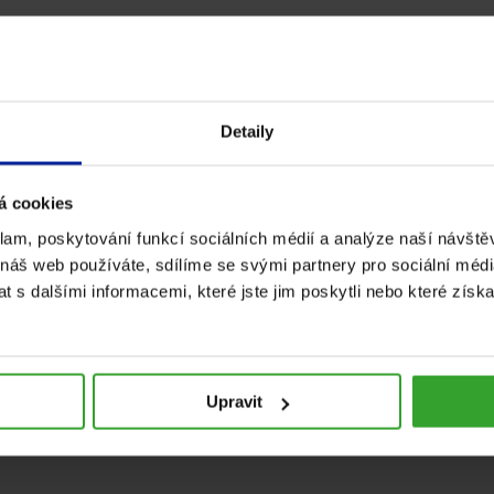
Detaily
y.
á cookies
klam, poskytování funkcí sociálních médií a analýze naší návšt
 náš web používáte, sdílíme se svými partnery pro sociální média
ním.
 s dalšími informacemi, které jste jim poskytli nebo které získa
atosti po jídle. Příznivého účinku se dosáhne při užiti 1 g ale
Upravit