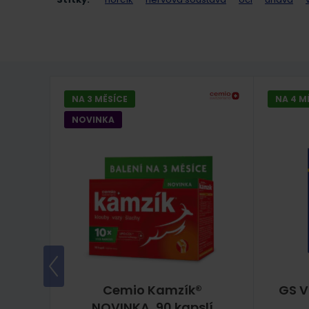
NA 3 MĚSÍCE
NA 4 M
NOVINKA
slí,
Cemio Kamzík®
GS V
NOVINKA, 90 kapslí