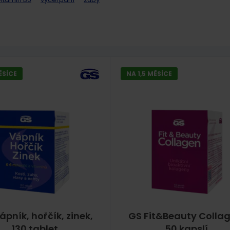
ĚSÍCE
NA 1,5 MĚSÍCE
ápník, hořčík, zinek,
GS Fit&Beauty Collag
130 tablet
50 kapslí