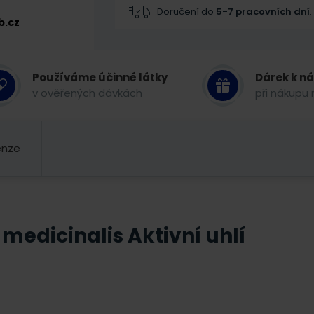
Doručení do
5-7 pracovních dní
.
b.cz
Používáme účinné látky
Dárek k n
v ověřených dávkách
při nákupu 
enze
medicinalis Aktivní uhlí