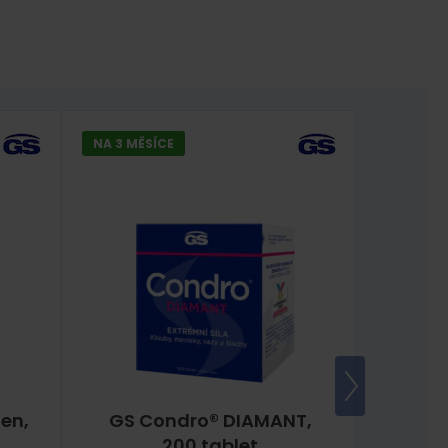
NA 3 MĚSÍCE
NA 5 MĚ
en,
GS Condro® DIAMANT,
GS 
200 tablet