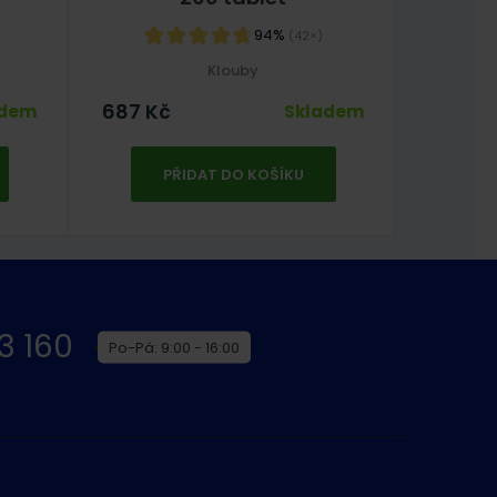
94%
(42×)
Klouby
687
Kč
378
Kč
adem
Skladem
PŘIDAT DO KOŠÍKU
3 160
Po-Pá: 9:00 - 16:00