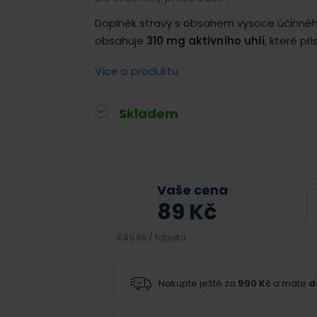
Doplněk stravy s obsahem vysoce účinného
obsahuje
310 mg aktivního uhlí
, které př
Více o produktu
Skladem
Vaše cena
89
Kč
4,45 Kč / tableta
Nakupte ještě za
990
Kč
a máte
d