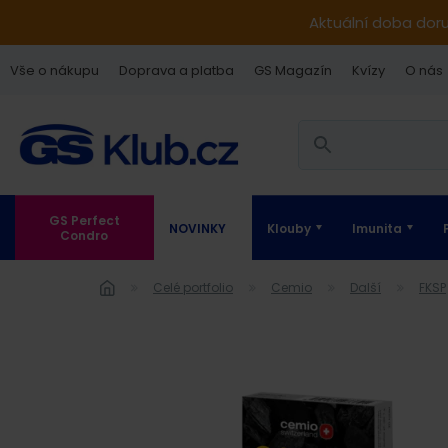
Aktuální doba dor
Vše o nákupu
Doprava a platba
GS Magazín
Kvízy
O nás
GS Perfect
NOVINKY
Klouby
Imunita
Condro
Celé portfolio
Cemio
Další
FKSP